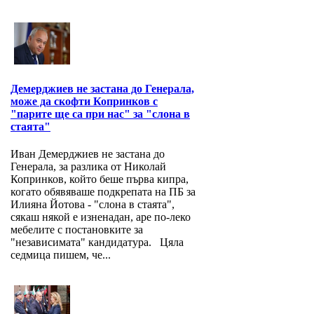
Демерджиев не застана до Генерала,
може да скофти Копринков с
"парите ще са при нас" за "слона в
стаята"
Иван Демерджиев не застана до
Генерала, за разлика от Николай
Копринков, който беше първа кипра,
когато обявяваше подкрепата на ПБ за
Илияна Йотова - "слона в стаята",
сякаш някой е изненадан, аре по-леко
мебелите с постановките за
"независимата" кандидатура. Цяла
седмица пишем, че...