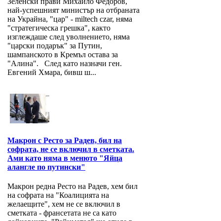
Зеленски прави Михайло Федоров,
най-успешният министър на отбраната
на Украйна, "цар" - miltech czar, няма
"стратегическа грешка", както
изглеждаше след уволнението, няма
"царски подарък" за Путин,
шампанското в Кремъл остава за
"Алина". След като назначи ген.
Евгений Хмара, бивш ш...
Макрон с Ресто за Радев, бил на
софрата, не се включил в сметката.
Ами като няма в менюто "Яйца
алангле по путински"
Макрон редна Ресто на Радев, хем бил
на софрата на "Коалицията на
желаещите", хем не се включил в
сметката - франсетата не са като