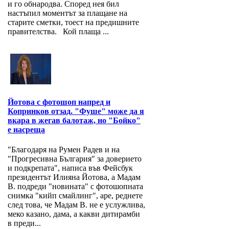
и го обнародва. Според нея бил
настъпил моментът за плащане на
старите сметки, тоест на предишните
правителства. Кой плаща ...
Йотова с фотошоп напред и
Копринков отзад. "Фуше" може да я
вкара в жегав балотаж, но "Бойко"
е насреща
"Благодаря на Румен Радев и на
"Прогресивна България" за доверието
и подкрепата", написа във Фейсбук
президентът Илияна Йотова, а Мадам
В. подреди "новината" с фотошопната
снимка "кийп смайлинг", аре, реднете
след това, че Мадам В. не е услужлива,
меко казано, дама, а какви дитирамби
в преди...