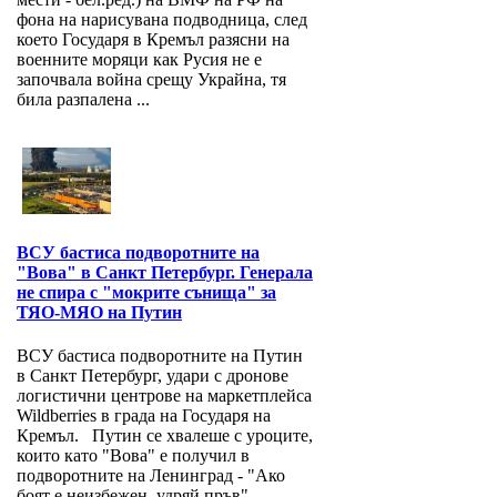
фона на нарисувана подводница, след
което Государя в Кремъл разясни на
военните моряци как Русия не е
започвала война срещу Украйна, тя
била разпалена ...
ВСУ бастиса подворотните на
"Вова" в Санкт Петербург. Генерала
не спира с "мокрите сънища" за
ТЯО-МЯО на Путин
ВСУ бастиса подворотните на Путин
в Санкт Петербург, удари с дронове
логистични центрове на маркетплейса
Wildberries в града на Государя на
Кремъл. Путин се хвалеше с уроците,
които като "Вова" е получил в
подворотните на Ленинград - "Ако
боят е неизбежен, удряй пръв". ...