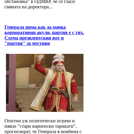
обстановка" в ОДМВР, че се гласи
смяната на директора...
Генерала няма как да мачка
корпоративни акули, партия е с тях.
Схема президентския вот и
"партия" за местния
Опитни уж политически играчи и
някои "стари варненски тарикати",
прогнозират, че Генерала в комбина с