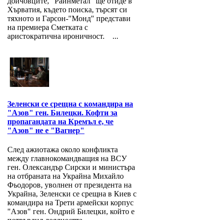
дойчовците, "Райнметал" ще отиде в
Хърватия, където поиска, търсят си
тяхното и Гарсон-"Монд" представи
на премиера Сметката с
аристократична ироничност. ...
Зеленски се срещна с командира на
"Азов" ген. Билецки. Кофти за
пропагандата на Кремъл е, че
"Азов" не е "Вагнер"
След ажиотажа около конфликта
между главнокомандващия на ВСУ
ген. Олександър Сирски и министъра
на отбраната на Украйна Михайло
Фьодоров, уволнен от президента на
Украйна, Зеленски се срещна в Киев с
командира на Трети армейски корпус
"Азов" ген. Ондрий Билецки, който е