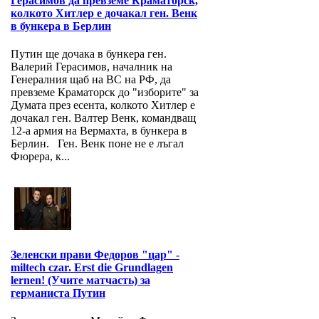
Герасимов да превземе Краматорск,
колкото Хитлер е дочакал ген. Венк
в бункера в Берлин
Путин ще дочака в бункера ген.
Валерий Герасимов, началник на
Генералния щаб на ВС на РФ, да
превземе Краматорск до "изборите" за
Думата през есента, колкото Хитлер е
дочакал ген. Валтер Венк, командващ
12-а армия на Вермахта, в бункера в
Берлин. Ген. Венк поне не е лъгал
Фюрера, к...
Зеленски прави Федоров "цар" -
miltech czar. Erst die Grundlagen
lernen! (Учите матчасть) за
германиста Путин