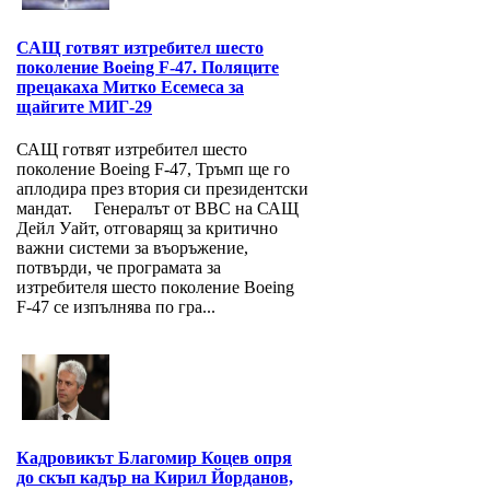
САЩ готвят изтребител шесто
поколение Boeing F-47. Поляците
прецакаха Митко Есемеса за
щайгите МИГ-29
САЩ готвят изтребител шесто
поколение Boeing F-47, Тръмп ще го
аплодира през втория си президентски
мандат. Генералът от ВВС на САЩ
Дейл Уайт, отговарящ за критично
важни системи за въоръжение,
потвърди, че програмата за
изтребителя шесто поколение Boeing
F-47 се изпълнява по гра...
Кадровикът Благомир Коцев опря
до скъп кадър на Кирил Йорданов,