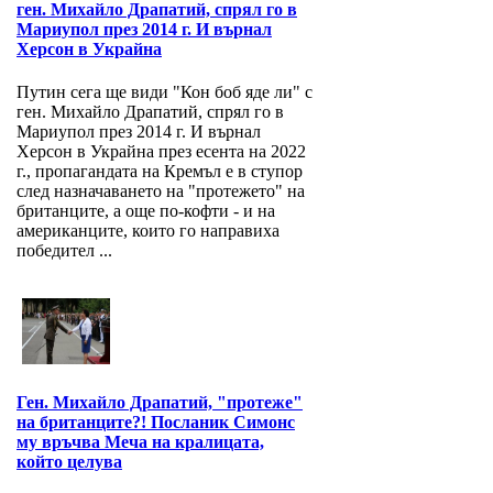
ген. Михайло Драпатий, спрял го в
Мариупол през 2014 г. И върнал
Херсон в Украйна
Путин сега ще види "Кон боб яде ли" с
ген. Михайло Драпатий, спрял го в
Мариупол през 2014 г. И върнал
Херсон в Украйна през есента на 2022
г., пропагандата на Кремъл е в ступор
след назначаването на "протежето" на
британците, а още по-кофти - и на
американците, които го направиха
победител ...
Ген. Михайло Драпатий, "протеже"
на британците?! Посланик Симонс
му връчва Меча на кралицата,
който целува