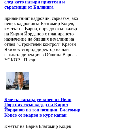
след като натири приятели и
съратници от Билдинга
Брилянтният кадровик, сарказъм, ако
нещо, кадровикът Благомир Коцев,
кметът на Варна, опря до скъп кадър
на Кирил Йорданов с планираното
назначение на бившия началник на
отдел "Строителен контрол" Красен
Якимов за врид директор на най-
важната дирекция в Община Варна -
УСКОР. Преди ...
Кметът връща уволнен от Иван
Портних скъп кадър на Кирил
Йорданов на топ позиция. Благомир
Коцев се вкарва в курт капан
Кметът на Варна Благомир Коцев