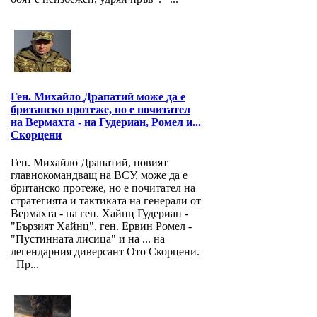
Ген. Михайло Драпатий може да е
британско протеже, но е почитател
на Вермахта - на Гудериан, Ромел и...
Скорцени
Ген. Михайло Драпатий, новият
главнокомандващ на ВСУ, може да е
британско протеже, но е почитател на
стратегията и тактиката на генерали от
Вермахта - на ген. Хайнц Гудериан -
"Бързият Хайнц", ген. Ервин Ромел -
"Пустинната лисица" и на ... на
легендарния диверсант Ото Скорцени.
Пр...