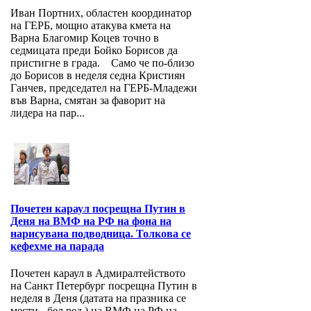
Иван Портних, областен координатор
на ГЕРБ, мощно атакува кмета на
Варна Благомир Коцев точно в
седмицата преди Бойко Борисов да
пристигне в града. Само че по-близо
до Борисов в неделя седна Кристиян
Ганчев, председател на ГЕРБ-Младежи
във Варна, смятан за фаворит на
лидера на пар...
Почетен караул посрещна Путин в
Деня на ВМФ на РФ на фона на
нарисувана подводница. Толкова се
кефехме на парада
Почетен караул в Адмиралтейството
на Санкт Петербург посрещна Путин в
неделя в Деня (датата на празника се
мести - бел.ред.) на ВМФ на РФ на