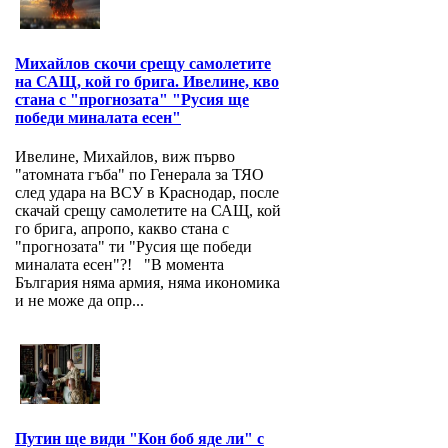
Михайлов скочи срещу самолетите
на САЩ, кой го брига. Ивелине, кво
стана с "прогнозата" "Русия ще
победи миналата есен"
Ивелине, Михайлов, виж първо
"атомната гъба" по Генерала за ТЯО
след удара на ВСУ в Краснодар, после
скачай срещу самолетите на САЩ, кой
го брига, апропо, какво стана с
"прогнозата" ти "Русия ще победи
миналата есен"?! "В момента
България няма армия, няма икономика
и не може да опр...
Путин ще види "Кон боб яде ли" с