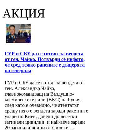
АКЦИЯ
ГУР и СБУ да се готвят за вендета
от ген. Чайко. Потвърди се инфото,
че сред тежко ранените е дъщерята
на генерала
ГУР и СБУ да се готвят за вендета от
ген. Александър Чайко,
главнокомандващ на Въздушно-
космическите сили (ВКС) на Русия,
след като е очевидно, че атентатът
срещу него е вендета заради ракетните
удари по Киев, довели до десетки
загинали цивилни, и най-вече заради
20 загинали воини от Силите ...