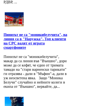
РДВР, ...
Пинизът не са "моникибелучита", на
линия са в "Наружка". Топ клиенти
на СРС вадят от играта
смартфоните
Пинизът не са "моникибелучита",
макар да са линия във "Външно", дори
може да се кефят, че един от тримата
тамади на "стари варненски тарикати"
ги отразява - дали в "Мъфин"-а, дали в
уж неосветена явка. Защо "Моника
Белучи" случайно и нейните колеги в
екипа от "Външно", вервайте, да...