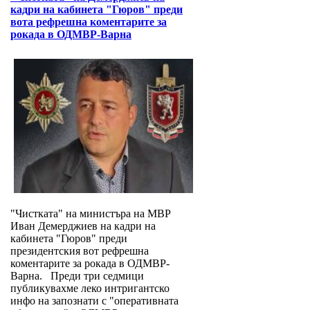
кадри на кабинета "Гюров" преди
вота рефрешна коментарите за
рокада в ОДМВР-Варна
"Чистката" на министъра на МВР
Иван Демерджиев на кадри на
кабинета "Гюров" преди
президентския вот рефрешна
коментарите за рокада в ОДМВР-
Варна. Преди три седмици
публикувахме леко интригантско
инфо на запознати с "оперативната