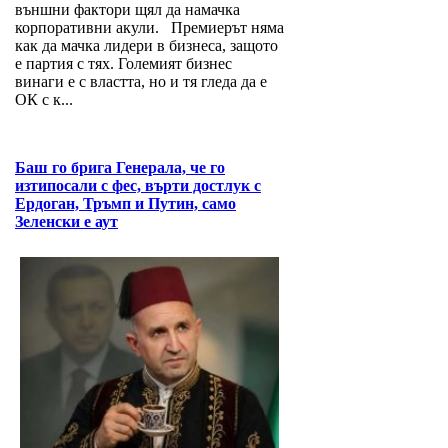
външни фактори щял да намачка
корпоративни акули. Премиерът няма
как да мачка лидери в бизнеса, защото
е партия с тях. Големият бизнес
винаги е с властта, но и тя гледа да е
ОК с к...
Баш го брига Генерала, че го
изтипосали с фес, върти достлук с
Ердоган, Тръмп и Путин, само
Зеленски е аут