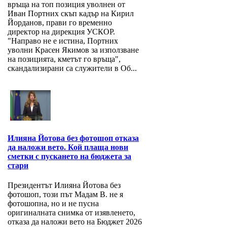
връща на топ позиция уволнен от
Иван Портних скъп кадър на Кирил
Йорданов, прави го временно
директор на дирекция УСКОР.
"Направо не е истина, Портних
уволни Красен Якимов за използване
на позицията, кметът го връща",
скандализирани са служители в Об...
Илияна Йотова без фотошоп отказа
да наложи вето. Кой плаща нови
сметки с пускането на бюджета за
стари
Президентът Илияна Йотова без
фотошоп, този път Мадам В. не я
фотошопна, но и не пусна
оригиналната снимка от изявленето,
отказа да наложи вето на Бюджет 2026