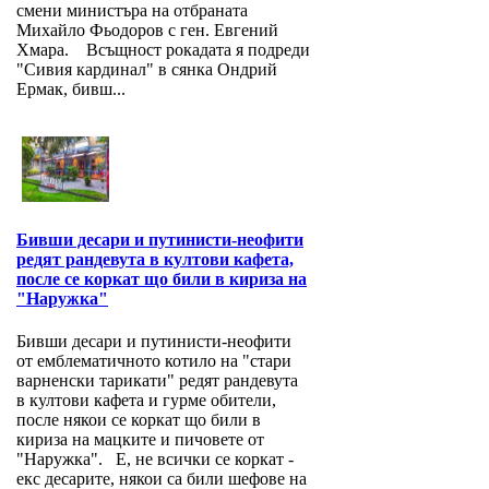
смени министъра на отбраната
Михайло Фьодоров с ген. Евгений
Хмара. Всъщност рокадата я подреди
"Сивия кардинал" в сянка Ондрий
Ермак, бивш...
Бивши десари и путинисти-неофити
редят рандевута в култови кафета,
после се коркат що били в кириза на
"Наружка"
Бивши десари и путинисти-неофити
от емблематичното котило на "стари
варненски тарикати" редят рандевута
в култови кафета и гурме обители,
после някои се коркат що били в
кириза на мацките и пичовете от
"Наружка". Е, не всички се коркат -
екс десарите, някои са били шефове на