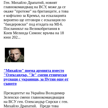
Ген. Михайло Драпатий, новият
главнокомандващ на ВСУ, може да се
окаже "протеже" на британците, а това
е кофтално за Кремъл, на ескалацията
вероятно ще отговори с ескалация по
"бандеровски" под егидата на MI-6.
Посланикът на Великобритания в
Киев Мелинда Симонс връчва на 18
юни 202...
"Михайло" поема армията вместо
"Олександър. "Зе" смени етнически
руснаци с украинци, за Путин още от
същото
Президентът на Украйна Володимир
Зеленски смени главнокомандващия
на ВСУ ген. Олександър Сирски с ген.
Михайло Драпатий. Преди това