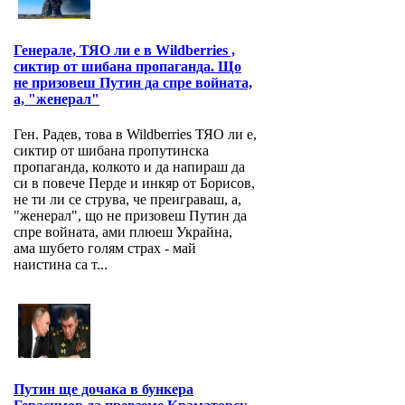
Генерале, ТЯО ли е в Wildberries ,
сиктир от шибана пропаганда. Що
не призовеш Путин да спре войната,
а, "женерал"
Ген. Радев, това в Wildberries ТЯО ли е,
сиктир от шибана пропутинска
пропаганда, колкото и да напираш да
си в повече Перде и инкяр от Борисов,
не ти ли се струва, че преиграваш, а,
"женерал", що не призовеш Путин да
спре войната, ами плюеш Украйна,
ама шубето голям страх - май
наистина са т...
Путин ще дочака в бункера