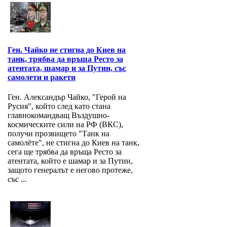
Ген. Чайко не стигна до Киев на
танк, трябва да връща Ресто за
атентата, шамар и за Путин, със
самолети и ракети
Ген. Александър Чайко, "Герой на
Русия", който след като стана
главнокомандващ Въздушно-
космическите сили на РФ (ВКС),
получи прозвището "Танк на
самолёте", не стигна до Киев на танк,
сега ще трябва да връща Ресто за
атентата, който е шамар и за Путин,
защото генералът е негово протеже,
със ...