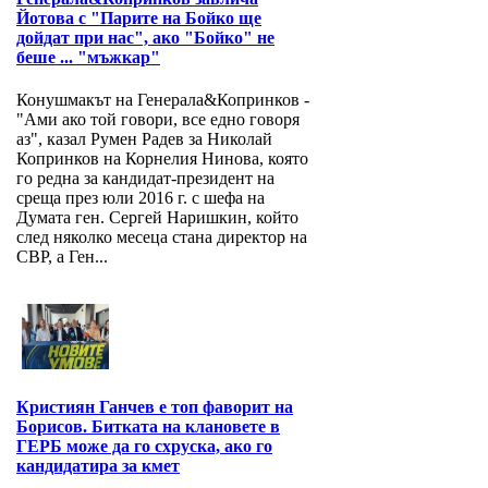
Йотова с "Парите на Бойко ще
дойдат при нас", ако "Бойко" не
беше ... "мъжкар"
Конушмакът на Генерала&Копринков -
"Ами ако той говори, все едно говоря
аз", казал Румен Радев за Николай
Копринков на Корнелия Нинова, която
го редна за кандидат-президент на
среща през юли 2016 г. с шефа на
Думата ген. Сергей Наришкин, който
след няколко месеца стана директор на
СВР, а Ген...
Кристиян Ганчев е топ фаворит на
Борисов. Битката на клановете в
ГЕРБ може да го схруска, ако го
кандидатира за кмет