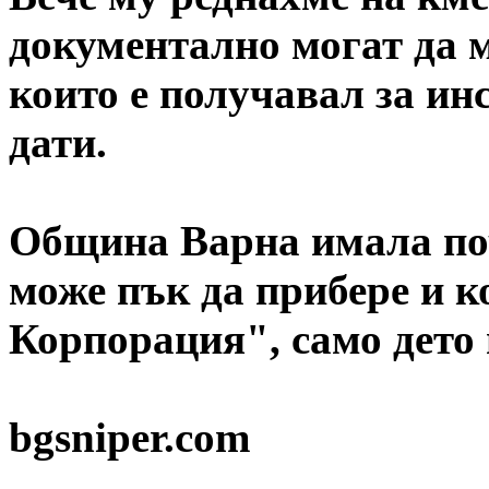
документално могат да м
които е получавал за ин
дати.
Община Варна имала поч
може пък да прибере и 
Корпорация", само дето 
bgsniper.com