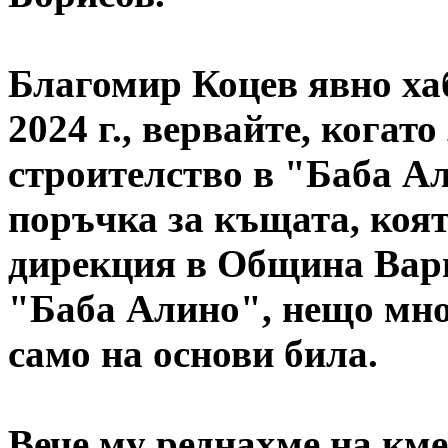
Благомир Коцев явно хаб
2024 г., вервайте, когат
строителство в "Баба А
поръчка за къщата, коят
дирекция в Община Варн
"Баба Алино", нещо мно
само на основи била.
Вече му реднахме на кме