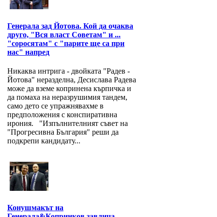
Генерала зад Йотова. Кой да очаква
друго, "Вся власт Советам" и ...
"соросятам" с "парите ще са при
нас" напред
Никаква интрига - двойката "Радев -
Йотова" неразделна, Десислава Радева
може да вземе копринена кърпичка и
да помаха на неразрушимия тандем,
само дето се упражнявахме в
предположения с конспиративна
ирония. "Изпълнителният съвет на
"Прогресивна България" реши да
подкрепи кандидату...
Конушмакът на
Генерала&Копринков завлича