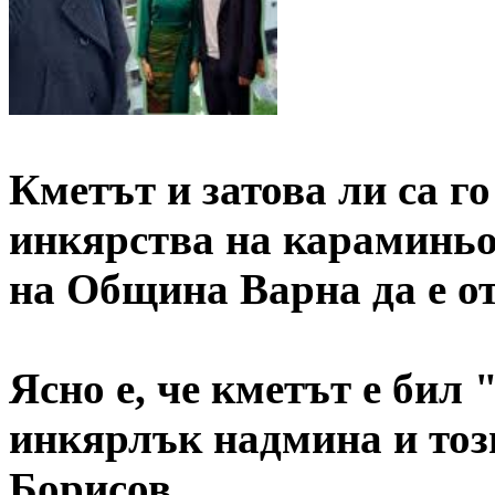
Кметът и затова ли са г
инкярства на караминьол
на Община Варна да е о
Ясно е, че кметът е бил
инкярлък надмина и тоз
Борисов.