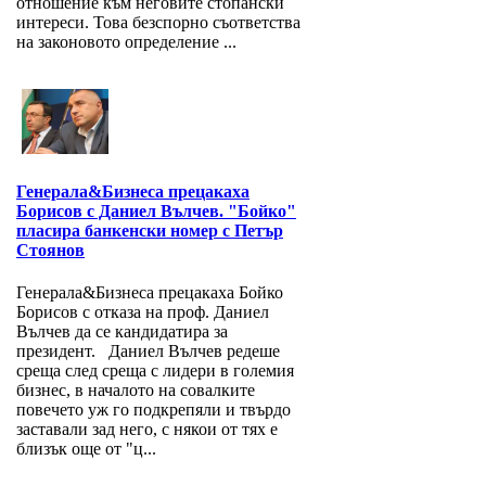
отношение към неговите стопански
интереси. Това безспорно съответства
на законовото определение ...
Генерала&Бизнеса прецакаха
Борисов с Даниел Вълчев. "Бойко"
пласира банкенски номер с Петър
Стоянов
Генерала&Бизнеса прецакаха Бойко
Борисов с отказа на проф. Даниел
Вълчев да се кандидатира за
президент. Даниел Вълчев редеше
среща след среща с лидери в големия
бизнес, в началото на совалките
повечето уж го подкрепяли и твърдо
заставали зад него, с някои от тях е
близък още от "ц...