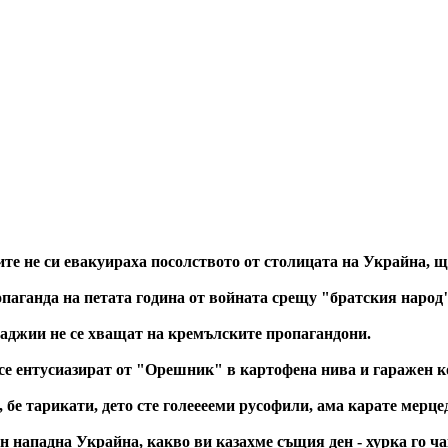
е не си евакуираха посолството от столицата на Украйна, що
паганда на петата година от войната срещу "братския народ
ладжии не се хващат на кремълските пропагандони.
е ентусиазират от "Орешник" в картофена нива и гаражен к
 бе тарикати, дето сте голееееми русофили, ама карате мерце
ин нападна Украйна, какво ви казахме същия ден - хурка го ч