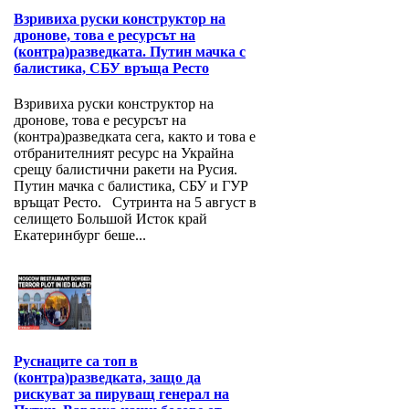
Взривиха руски конструктор на
дронове, това е ресурсът на
(контра)разведката. Путин мачка с
балистика, СБУ връща Ресто
Взривиха руски конструктор на
дронове, това е ресурсът на
(контра)разведката сега, както и това е
отбранителният ресурс на Украйна
срещу балистични ракети на Русия.
Путин мачка с балистика, СБУ и ГУР
връщат Ресто. Сутринта на 5 август в
селището Большой Исток край
Екатеринбург беше...
Руснаците са топ в
(контра)разведката, защо да
рискуват за пируващ генерал на