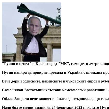
"Руини и пепел" в Киев според "МК", само дето американцит
Путин напира да прикрие провала в Украйна с шлякана про
Вече дори воденските, вацевските и чуковските еврови руб
Само някои "остатъчни хлъзгави комсомолски работници" с
Обаче. Защо ли вече вопият войната да свършвала, що така,
Нали бяхте силни-вилни на 24 февруари 2022 г., когато Пут