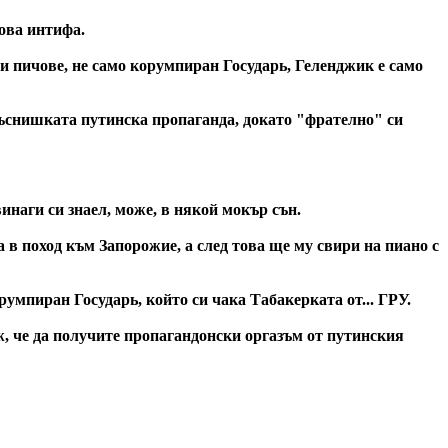
ова интифа.
и пичове, не само корумпиран Государь, Геленджик е само
ръснишката путинска пропаганда, докато "фрателно" си
инаги си знаел, може, в някой мокър сън.
 в поход към Запорожие, а след това ще му свири на пиано с
румпиран Государь, който си чака Табакерката от... ГРУ.
, че да получите пропагандонски оргазъм от путинския