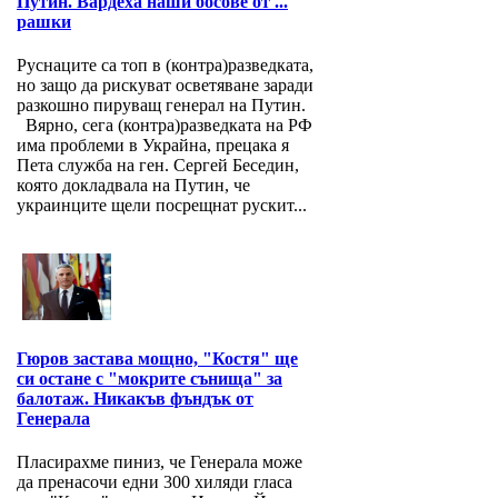
Путин. Вардеха наши босове от ...
рашки
Руснаците са топ в (контра)разведката,
но защо да рискуват осветяване заради
разкошно пируващ генерал на Путин.
Вярно, сега (контра)разведката на РФ
има проблеми в Украйна, прецака я
Пета служба на ген. Сергей Беседин,
която докладвала на Путин, че
украинците щели посрещнат рускит...
Гюров застава мощно, "Костя" ще
си остане с "мокрите сънища" за
балотаж. Никакъв фъндък от
Генерала
Пласирахме пиниз, че Генерала може
да пренасочи едни 300 хиляди гласа