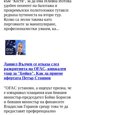
към "Костя", за да има Илияна Йотова
удобен опонент на балотажа и
прокремълски политоложки тутакси
реднаха путиниста на втори тур.
Колко са лесни такива като
пирговките за манипулиране,
професионалистки ужким, ка...
Даниел Вълчев се отказа след
разкритията на OFAC, кинжален
удар за "Бойко". Как да приеме
офертата Петър Стоянов
"OFAC установи, а ищецът призна, че
е извършвал плащания към бившия
министър-председател Бойко Борисов
и бившия министър на финансите
Владислав Горанов срещу това те да
предоставят преференциално