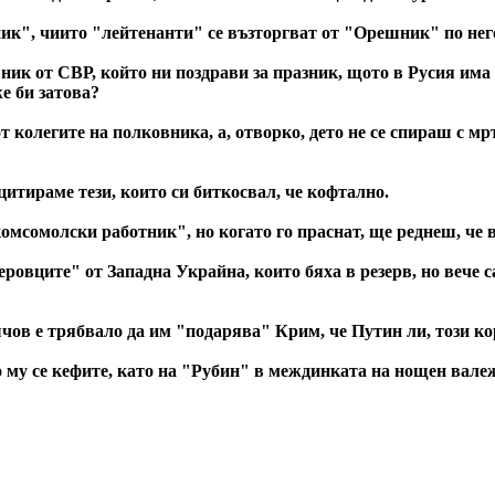
к", чиито "лейтенанти" се възторгват от "Орешник" по нег
ик от СВР, който ни поздрави за празник, щото в Русия има 
е би затова?
колегите на полковника, а, отворко, дето не се спираш с м
е цитираме тези, които си биткосвал, че кофтално.
мсомолски работник", но когато го праснат, ще реднеш, че в
овците" от Западна Украйна, които бяха в резерв, но вече са
шчов е трябвало да им "подарява" Крим, че Путин ли, този ко
 му се кефите, като на "Рубин" в междинката на нощен валеж