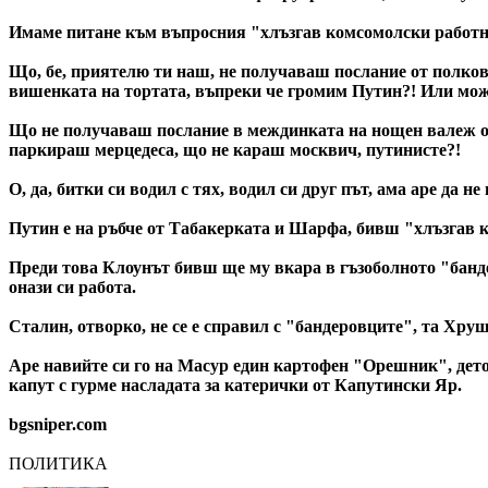
Имаме питане към въпросния "хлъзгав комсомолски работни
Що, бе, приятелю ти наш, не получаваш послание от полковн
вишенката на тортата, въпреки че громим Путин?! Или мож
Що не получаваш послание в междинката на нощен валеж от 
паркираш мерцедеса, що не караш москвич, путинисте?!
О, да, битки си водил с тях, водил си друг път, ама аре да н
Путин е на ръбче от Табакерката и Шарфа, бивш "хлъзгав ко
Преди това Клоунът бивш ще му вкара в гъзоболното "бандер
онази си работа.
Сталин, отворко, не се е справил с "бандеровците", та Хру
Аре навийте си го на Масур един картофен "Орешник", дето
капут с гурме насладата за катерички от Капутински Яр.
bgsniper.com
ПОЛИТИКА