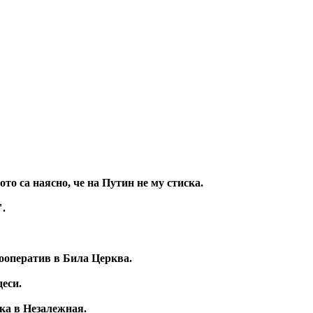
то са наясно, че на Путин не му стиска.
".
ооператив в Била Церква.
деси.
ака в Незалежная.