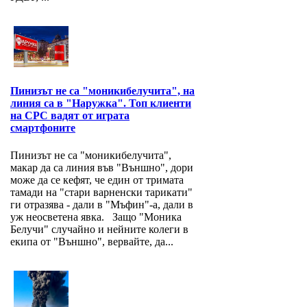
Пинизът не са "моникибелучита", на
линия са в "Наружка". Топ клиенти
на СРС вадят от играта
смартфоните
Пинизът не са "моникибелучита",
макар да са линия във "Външно", дори
може да се кефят, че един от тримата
тамади на "стари варненски тарикати"
ги отразява - дали в "Мъфин"-а, дали в
уж неосветена явка. Защо "Моника
Белучи" случайно и нейните колеги в
екипа от "Външно", вервайте, да...