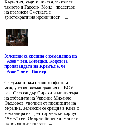
Хърватия, където поиска, търсят си
тяхното и Гарсон-"Монд" представи
на премиера Сметката с
аристократична ироничност. ...
Зеленски се срещна с командира на
"Азов" ген. Билецки. Кофти за
пропагандата на Кремъл е, че
"Азов" не е "Вагнер"
След ажиотажа около конфликта
между главнокомандващия на ВСУ
ген. Олександър Сирски и министъра
на отбраната на Украйна Михайло
Фьодоров, уволнен от президента на
Украйна, Зеленски се срещна в Киев с
командира на Трети армейски корпус
"Азов" ген. Ондрий Билецки, който е
потвърдил лоялността ...