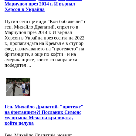
Мариупол през 2014 г. И върнал
Херсон в Украйна
Путин сега ще види "Кон боб яде ли" с
ген. Михайло Драпатий, спрял го в
Мариупол през 2014 г. И върнал
Херсон в Украйна през есента на 2022
г., пропагандата на Кремъл е в ступор
след назначаването на "протежето" на
британците, а още по-кофти - и на
американците, които го направиха
победител ...
Ген. Михайло Драпатий, "протеже"
на британците?! Посланик Симонс
му връчва Меча на кралицата,
който целува
Ген. Михайло Драпатий, новият