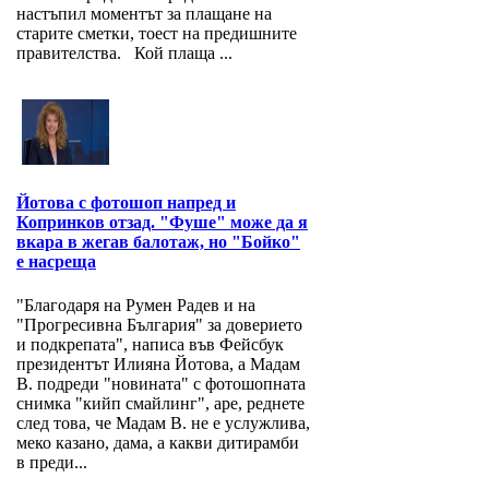
настъпил моментът за плащане на
старите сметки, тоест на предишните
правителства. Кой плаща ...
Йотова с фотошоп напред и
Копринков отзад. "Фуше" може да я
вкара в жегав балотаж, но "Бойко"
е насреща
"Благодаря на Румен Радев и на
"Прогресивна България" за доверието
и подкрепата", написа във Фейсбук
президентът Илияна Йотова, а Мадам
В. подреди "новината" с фотошопната
снимка "кийп смайлинг", аре, реднете
след това, че Мадам В. не е услужлива,
меко казано, дама, а какви дитирамби
в преди...