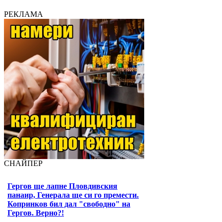
РЕКЛАМА
СНАЙПЕР
Гергов ще лапне Пловдивския
панаир, Генерала ще си го премести.
Копринков бил дал "свободно" на
Гергов. Верно?!