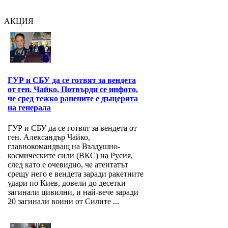
АКЦИЯ
ГУР и СБУ да се готвят за вендета
от ген. Чайко. Потвърди се инфото,
че сред тежко ранените е дъщерята
на генерала
ГУР и СБУ да се готвят за вендета от
ген. Александър Чайко,
главнокомандващ на Въздушно-
космическите сили (ВКС) на Русия,
след като е очевидно, че атентатът
срещу него е вендета заради ракетните
удари по Киев, довели до десетки
загинали цивилни, и най-вече заради
20 загинали воини от Силите ...