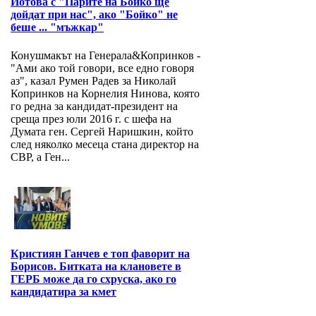
Йотова с "Парите на Бойко ще
дойдат при нас", ако "Бойко" не
беше ... "мъжкар"
Конушмакът на Генерала&Копринков -
"Ами ако той говори, все едно говоря
аз", казал Румен Радев за Николай
Копринков на Корнелия Нинова, която
го редна за кандидат-президент на
среща през юли 2016 г. с шефа на
Думата ген. Сергей Наришкин, който
след няколко месеца стана директор на
СВР, а Ген...
Кристиян Ганчев е топ фаворит на
Борисов. Битката на клановете в
ГЕРБ може да го схруска, ако го
кандидатира за кмет