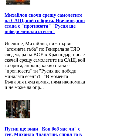
Михайлов скочи срещу самолетите
на САЩ, кой го брига. Ивелине, кво
стана с "прогнозата" "Русия ще
победи миналата есен"
Ивелине, Михайлов, виж първо
"атомната гъба" по Генерала за ТЯО
след удара на ВСУ в Краснодар, после
скачай срещу самолетите на САЩ, кой
го брига, апропо, какво стана с
"прогнозата" ти "Русия ще победи
миналата есен"?! "В момента
България няма армия, няма икономика
и не може да опр...
Путин ще види "Кон боб яде ли" с
ген. Михайло Драпатий, спрял го в