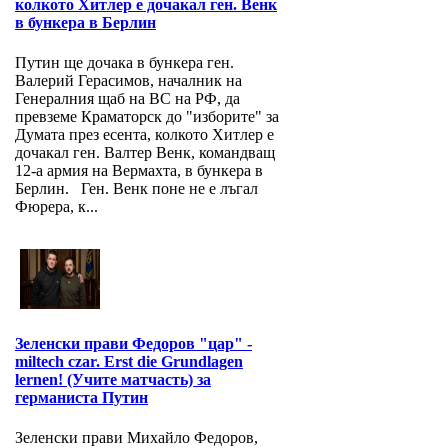
колкото Хитлер е дочакал ген. Венк
в бункера в Берлин
Путин ще дочака в бункера ген.
Валерий Герасимов, началник на
Генералния щаб на ВС на РФ, да
превземе Краматорск до "изборите" за
Думата през есента, колкото Хитлер е
дочакал ген. Валтер Венк, командващ
12-а армия на Вермахта, в бункера в
Берлин. Ген. Венк поне не е лъгал
Фюрера, к...
Зеленски прави Федоров "цар" -
miltech czar. Erst die Grundlagen
lernen! (Учите матчасть) за
германиста Путин
Зеленски прави Михайло Федоров,