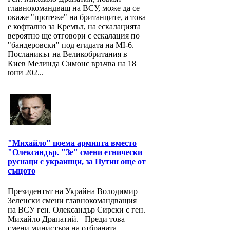
главнокомандващ на ВСУ, може да се
окаже "протеже" на британците, а това
е кофтално за Кремъл, на ескалацията
вероятно ще отговори с ескалация по
"бандеровски" под егидата на MI-6.
Посланикът на Великобритания в
Киев Мелинда Симонс връчва на 18
юни 202...
"Михайло" поема армията вместо
"Олександър. "Зе" смени етнически
руснаци с украинци, за Путин още от
същото
Президентът на Украйна Володимир
Зеленски смени главнокомандващия
на ВСУ ген. Олександър Сирски с ген.
Михайло Драпатий. Преди това
смени министъра на отбраната