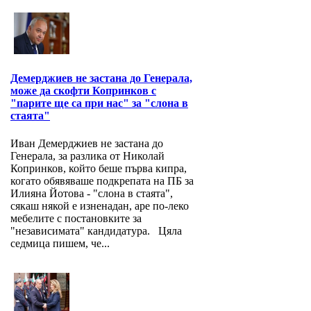
Демерджиев не застана до Генерала,
може да скофти Копринков с
"парите ще са при нас" за "слона в
стаята"
Иван Демерджиев не застана до
Генерала, за разлика от Николай
Копринков, който беше първа кипра,
когато обявяваше подкрепата на ПБ за
Илияна Йотова - "слона в стаята",
сякаш някой е изненадан, аре по-леко
мебелите с постановките за
"независимата" кандидатура. Цяла
седмица пишем, че...