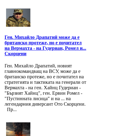
Ген. Михайло Драпатий може да е
британско протеже, но е почитател
на Вермахта - на Гудериан, Ромел и...
Скорцени
Ген. Михайло Драпатий, новият
главнокомандващ на ВСУ, може да е
британско протеже, но е почитател на
стратегията и тактиката на генерали от
Вермахта - на ген. Хайнц Гудериан -
"Бързият Хайнц", ген. Ервин Ромел -
"Пустинната лисица" и на ... на
легендарния диверсант Ото Скорцени.
Пр...