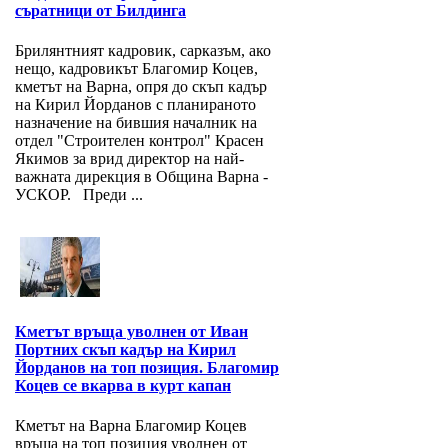
съратници от Билдинга
Брилянтният кадровик, сарказъм, ако
нещо, кадровикът Благомир Коцев,
кметът на Варна, опря до скъп кадър
на Кирил Йорданов с планираното
назначение на бившия началник на
отдел "Строителен контрол" Красен
Якимов за врид директор на най-
важната дирекция в Община Варна -
УСКОР. Преди ...
Кметът връща уволнен от Иван
Портних скъп кадър на Кирил
Йорданов на топ позиция. Благомир
Коцев се вкарва в курт капан
Кметът на Варна Благомир Коцев
връща на топ позиция уволнен от