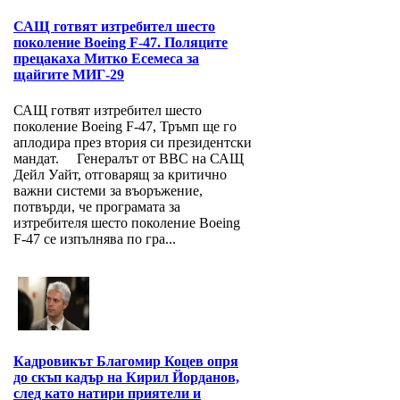
САЩ готвят изтребител шесто
поколение Boeing F-47. Поляците
прецакаха Митко Есемеса за
щайгите МИГ-29
САЩ готвят изтребител шесто
поколение Boeing F-47, Тръмп ще го
аплодира през втория си президентски
мандат. Генералът от ВВС на САЩ
Дейл Уайт, отговарящ за критично
важни системи за въоръжение,
потвърди, че програмата за
изтребителя шесто поколение Boeing
F-47 се изпълнява по гра...
Кадровикът Благомир Коцев опря
до скъп кадър на Кирил Йорданов,
след като натири приятели и