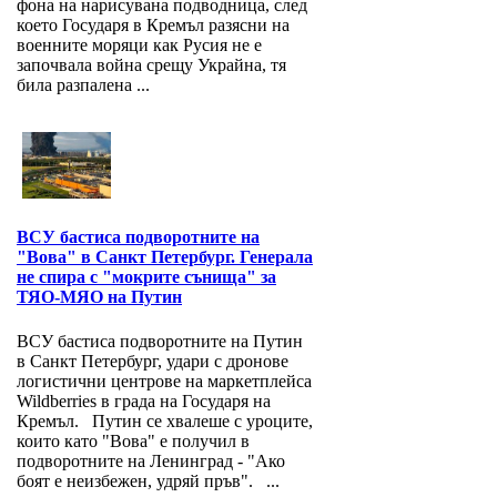
фона на нарисувана подводница, след
което Государя в Кремъл разясни на
военните моряци как Русия не е
започвала война срещу Украйна, тя
била разпалена ...
ВСУ бастиса подворотните на
"Вова" в Санкт Петербург. Генерала
не спира с "мокрите сънища" за
ТЯО-МЯО на Путин
ВСУ бастиса подворотните на Путин
в Санкт Петербург, удари с дронове
логистични центрове на маркетплейса
Wildberries в града на Государя на
Кремъл. Путин се хвалеше с уроците,
които като "Вова" е получил в
подворотните на Ленинград - "Ако
боят е неизбежен, удряй пръв". ...