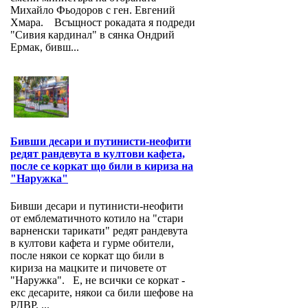
Михайло Фьодоров с ген. Евгений
Хмара. Всъщност рокадата я подреди
"Сивия кардинал" в сянка Ондрий
Ермак, бивш...
Бивши десари и путинисти-неофити
редят рандевута в култови кафета,
после се коркат що били в кириза на
"Наружка"
Бивши десари и путинисти-неофити
от емблематичното котило на "стари
варненски тарикати" редят рандевута
в култови кафета и гурме обители,
после някои се коркат що били в
кириза на мацките и пичовете от
"Наружка". Е, не всички се коркат -
екс десарите, някои са били шефове на
РДВР, ...