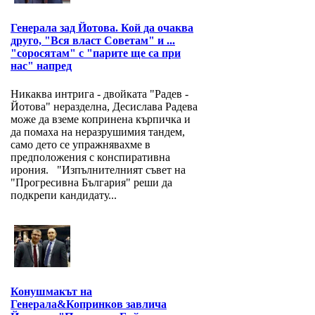
Генерала зад Йотова. Кой да очаква
друго, "Вся власт Советам" и ...
"соросятам" с "парите ще са при
нас" напред
Никаква интрига - двойката "Радев -
Йотова" неразделна, Десислава Радева
може да вземе копринена кърпичка и
да помаха на неразрушимия тандем,
само дето се упражнявахме в
предположения с конспиративна
ирония. "Изпълнителният съвет на
"Прогресивна България" реши да
подкрепи кандидату...
Конушмакът на
Генерала&Копринков завлича