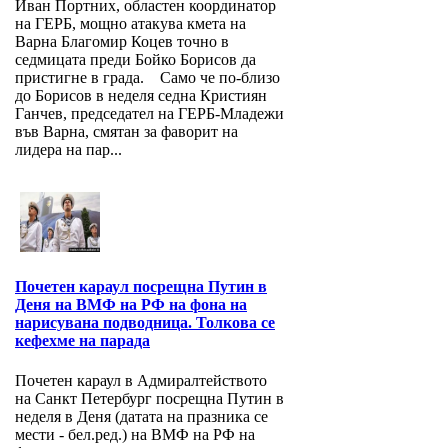
Иван Портних, областен координатор
на ГЕРБ, мощно атакува кмета на
Варна Благомир Коцев точно в
седмицата преди Бойко Борисов да
пристигне в града. Само че по-близо
до Борисов в неделя седна Кристиян
Ганчев, председател на ГЕРБ-Младежи
във Варна, смятан за фаворит на
лидера на пар...
Почетен караул посрещна Путин в
Деня на ВМФ на РФ на фона на
нарисувана подводница. Толкова се
кефехме на парада
Почетен караул в Адмиралтейството
на Санкт Петербург посрещна Путин в
неделя в Деня (датата на празника се
мести - бел.ред.) на ВМФ на РФ на