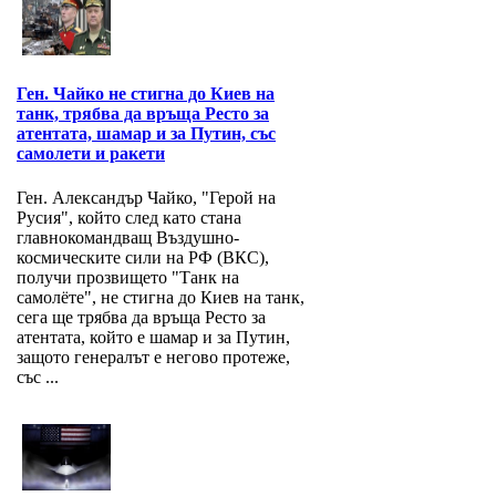
Ген. Чайко не стигна до Киев на
танк, трябва да връща Ресто за
атентата, шамар и за Путин, със
самолети и ракети
Ген. Александър Чайко, "Герой на
Русия", който след като стана
главнокомандващ Въздушно-
космическите сили на РФ (ВКС),
получи прозвището "Танк на
самолёте", не стигна до Киев на танк,
сега ще трябва да връща Ресто за
атентата, който е шамар и за Путин,
защото генералът е негово протеже,
със ...