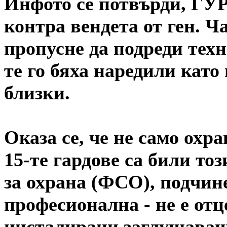
Инфото се потвърди, ГУР 
контра вендета от ген. Ч
пропусне да подреди тех
те го бяха наредили като
близки.
Оказа се, че не само охр
15-те гардове са били то
за охрана (ФСО), подчине
професионална - не е от
инсталирани заглушаващи