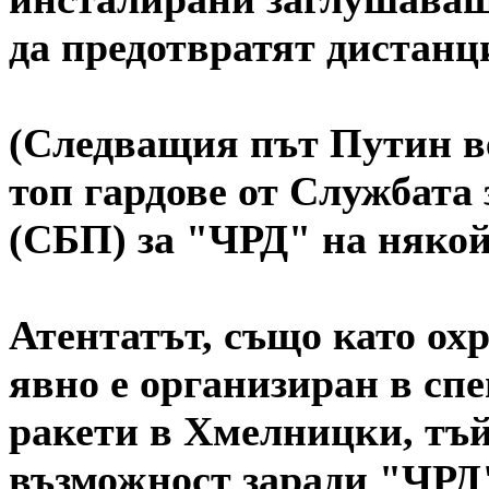
да предотвратят дистанц
(Следващия път Путин в
топ гардове от Службата 
(СБП) за "ЧРД" на някой 
Атентатът, също като охр
явно е организиран в спе
ракети в Хмелницки, тъй
възможност заради "ЧРД"