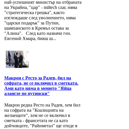
най-успешният министър на отбраната
на Украйна, "цар" - miltech czar, няма
"стратегическа грешка", както
изглеждаше след уволнението, няма
"царски подарък" за Путин,
шампанското в Кремъл остава за
"Алина". След като назначи ген.
Евгений Хмара, бивш ш...
Макрон с Ресто за Радев, бил на
софрата, не се включил в сметката.
Ами като няма в менюто "Яйца
алангле по путински"
Макрон редна Ресто на Радев, хем бил
на софрата на "Коалицията на
желаещите", хем не се включил в
сметката - франсетата не са като
дойчовците, "Райнметал" ще отиде в