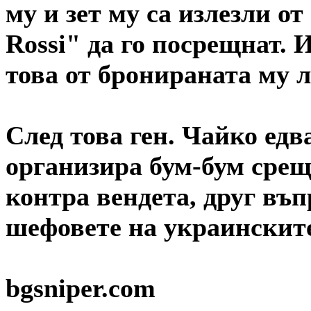
му и зет му са излезли о
Rossi" да го посрещнат. 
това от бронираната му л
След това ген. Чайко едв
организира бум-бум срещ
контра вендета, друг въп
шефовете на украинскит
bgsniper.com