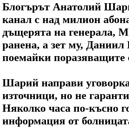
Блогърът Анатолий Шари
канал с над милион абона
дъщерята на генерала, М
ранена, а зет му, Даниил
поемайки поразяващите 
Шарий направи уговоркат
източници, но не гаранти
Няколко часа по-късно г
информация от болницата