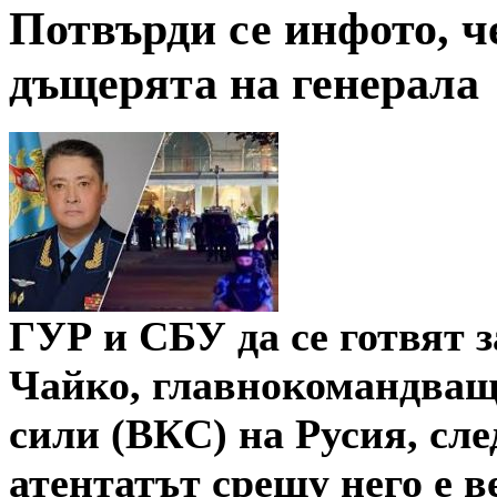
Потвърди се инфото, ч
дъщерята на генерала
ГУР и СБУ да се готвят з
Чайко, главнокомандващ
сили (ВКС) на Русия, след
атентатът срещу него е в