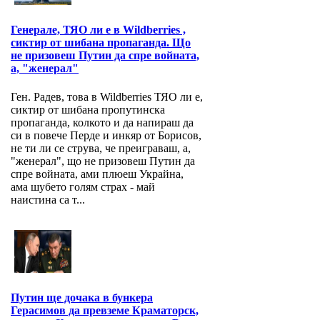
Генерале, ТЯО ли е в Wildberries ,
сиктир от шибана пропаганда. Що
не призовеш Путин да спре войната,
а, "женерал"
Ген. Радев, това в Wildberries ТЯО ли е,
сиктир от шибана пропутинска
пропаганда, колкото и да напираш да
си в повече Перде и инкяр от Борисов,
не ти ли се струва, че преиграваш, а,
"женерал", що не призовеш Путин да
спре войната, ами плюеш Украйна,
ама шубето голям страх - май
наистина са т...
Путин ще дочака в бункера
Герасимов да превземе Краматорск,