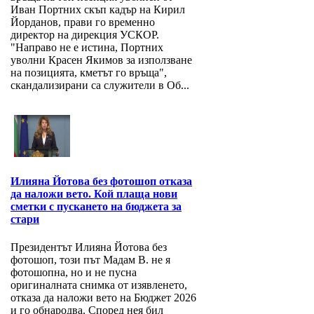
Иван Портних скъп кадър на Кирил
Йорданов, прави го временно
директор на дирекция УСКОР.
"Направо не е истина, Портних
уволни Красен Якимов за използване
на позицията, кметът го връща",
скандализирани са служители в Об...
Илияна Йотова без фотошоп отказа
да наложи вето. Кой плаща нови
сметки с пускането на бюджета за
стари
Президентът Илияна Йотова без
фотошоп, този път Мадам В. не я
фотошопна, но и не пусна
оригиналната снимка от изявленето,
отказа да наложи вето на Бюджет 2026
и го обнародва. Според нея бил