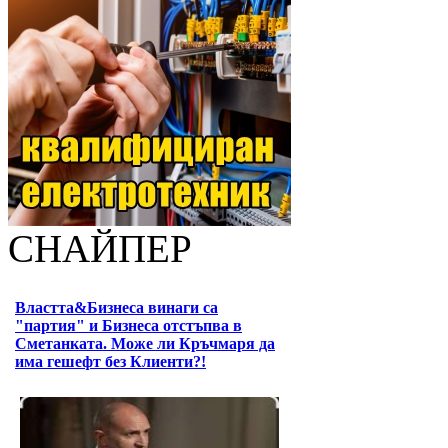
СНАЙПЕР
Властта&Бизнеса винаги са
"партия" и Бизнеса отстъпва в
Сметанката. Може ли Кръчмаря да
има гешефт без Клиенти?!