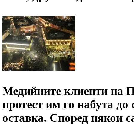
Медийните клиенти на Пе
протест им го набута до 
оставка. Според някои са