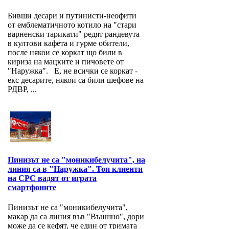
Бивши десари и путинисти-неофити
от емблематичното котило на "стари
варненски тарикати" редят рандевута
в култови кафета и гурме обители,
после някои се коркат що били в
кириза на мацките и пичовете от
"Наружка". Е, не всички се коркат -
екс десарите, някои са били шефове на
РДВР, ...
Пинизът не са "моникибелучита", на
линия са в "Наружка". Топ клиенти
на СРС вадят от играта
смартфоните
Пинизът не са "моникибелучита",
макар да са линия във "Външно", дори
може да се кефят, че един от тримата