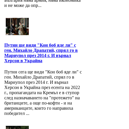
България няма армия, няма икономика
и не може да опр...
Путин ще види "Кон боб яде ли" с
ген. Михайло Драпатий, спрял го в
Мариупол през 2014 г. И върнал
Херсон в Украйна
Путин сега ще види "Кон боб яде ли" с
ген. Михайло Драпатий, спрял го в
Мариупол през 2014 г. И върнал
Херсон в Украйна през есента на 2022
г., пропагандата на Кремъл е в ступор
след назначаването на "протежето" на
британците, а още по-кофти - и на
американците, които го направиха
победител ...