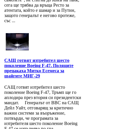
сега ще трябва да връща Ресто за
атентата, който е шамар и за Путин,
защото генералът е негово протеже,
със ...
САЩ готвят изтребител шесто
поколение Boeing F-47. Поляците
прецакаха Митко Есемеса за
щайгите МИГ-29
САЩ готвят изтребител шесто
поколение Boeing F-47, Тръмп ще го
аплодира през втория си президентски
мандат. Генералът от ВВС на САЩ
Дейл Уайт, отговарящ за критично
важни системи за въоръжение,
потвърди, че програмата за
изтребителя шесто поколение Boeing
F-47 се изпълнява по гра...