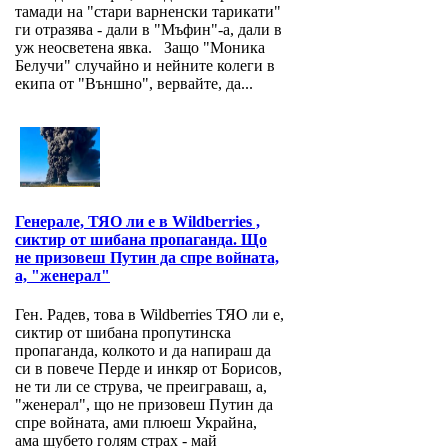
тамади на "стари варненски тарикати"
ги отразява - дали в "Мъфин"-а, дали в
уж неосветена явка. Защо "Моника
Белучи" случайно и нейните колеги в
екипа от "Външно", вервайте, да...
Генерале, ТЯО ли е в Wildberries ,
сиктир от шибана пропаганда. Що
не призовеш Путин да спре войната,
а, "женерал"
Ген. Радев, това в Wildberries ТЯО ли е,
сиктир от шибана пропутинска
пропаганда, колкото и да напираш да
си в повече Перде и инкяр от Борисов,
не ти ли се струва, че преиграваш, а,
"женерал", що не призовеш Путин да
спре войната, ами плюеш Украйна,
ама шубето голям страх - май