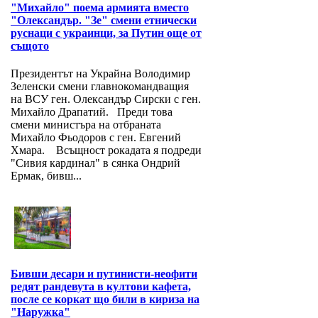
"Михайло" поема армията вместо
"Олександър. "Зе" смени етнически
руснаци с украинци, за Путин още от
същото
Президентът на Украйна Володимир
Зеленски смени главнокомандващия
на ВСУ ген. Олександър Сирски с ген.
Михайло Драпатий. Преди това
смени министъра на отбраната
Михайло Фьодоров с ген. Евгений
Хмара. Всъщност рокадата я подреди
"Сивия кардинал" в сянка Ондрий
Ермак, бивш...
Бивши десари и путинисти-неофити
редят рандевута в култови кафета,
после се коркат що били в кириза на
"Наружка"