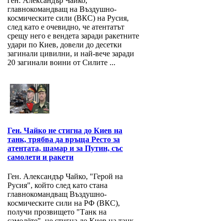
ген. Александър Чайко,
главнокомандващ на Въздушно-
космическите сили (ВКС) на Русия,
след като е очевидно, че атентатът
срещу него е вендета заради ракетните
удари по Киев, довели до десетки
загинали цивилни, и най-вече заради
20 загинали воини от Силите ...
Ген. Чайко не стигна до Киев на
танк, трябва да връща Ресто за
атентата, шамар и за Путин, със
самолети и ракети
Ген. Александър Чайко, "Герой на
Русия", който след като стана
главнокомандващ Въздушно-
космическите сили на РФ (ВКС),
получи прозвището "Танк на
самолёте", не стигна до Киев на танк,