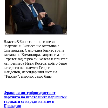
Властта&Бизнеса винаги ще са
"партия" и Бизнеса ще отстъпва в
Сметанката. Само една бизнес група
застана на Командира, защото имаше
Стратег зад гърба си, колега и приятел
на премиера Иван Костов, който беше
алтер его на големия Георги
Найденов, легендарният шеф на
"Тексим", апропо, също близ...
Фракция интербригадисти от
партията на Фрателните варненски
тарикати се нареди на агне в
Провадия