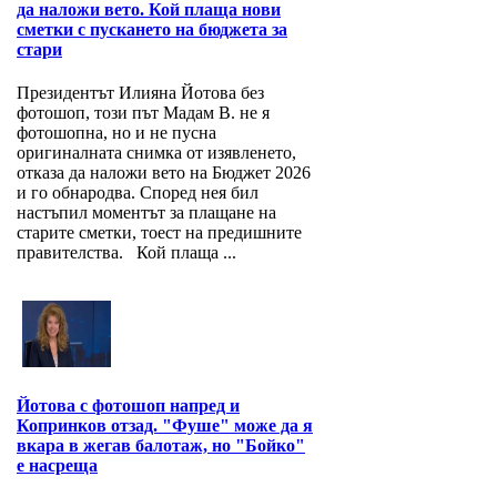
да наложи вето. Кой плаща нови
сметки с пускането на бюджета за
стари
Президентът Илияна Йотова без
фотошоп, този път Мадам В. не я
фотошопна, но и не пусна
оригиналната снимка от изявленето,
отказа да наложи вето на Бюджет 2026
и го обнародва. Според нея бил
настъпил моментът за плащане на
старите сметки, тоест на предишните
правителства. Кой плаща ...
Йотова с фотошоп напред и
Копринков отзад. "Фуше" може да я
вкара в жегав балотаж, но "Бойко"
е насреща