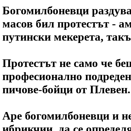
Богомилбоневци раздува
масов бил протестът - ам
путински мекерета, такъ
Протестът не само че бе
професионално подреден 
пичове-бойци от Плевен.
Аре богомилбоневци и н
ибрикчии, да се определ