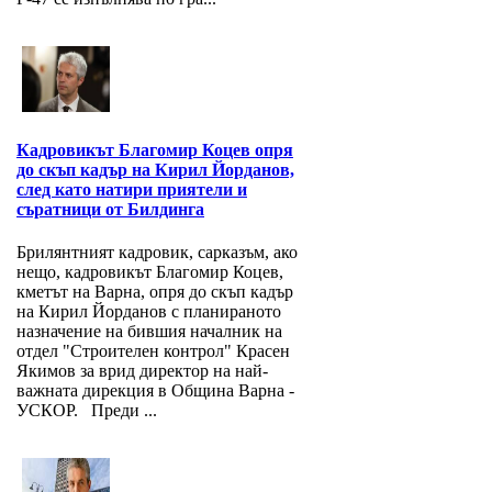
Кадровикът Благомир Коцев опря
до скъп кадър на Кирил Йорданов,
след като натири приятели и
съратници от Билдинга
Брилянтният кадровик, сарказъм, ако
нещо, кадровикът Благомир Коцев,
кметът на Варна, опря до скъп кадър
на Кирил Йорданов с планираното
назначение на бившия началник на
отдел "Строителен контрол" Красен
Якимов за врид директор на най-
важната дирекция в Община Варна -
УСКОР. Преди ...