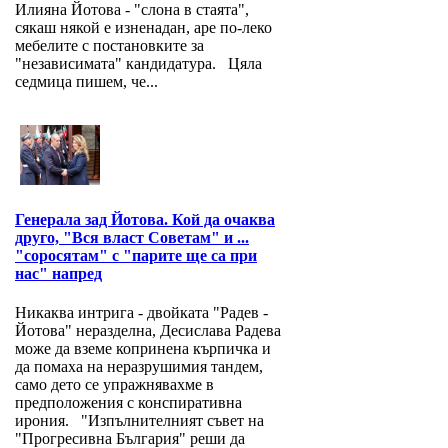
Илияна Йотова - "слона в стаята",
сякаш някой е изненадан, аре по-леко
мебелите с постановките за
"независимата" кандидатура. Цяла
седмица пишем, че...
Генерала зад Йотова. Кой да очаква
друго, "Вся власт Советам" и ...
"соросятам" с "парите ще са при
нас" напред
Никаква интрига - двойката "Радев -
Йотова" неразделна, Десислава Радева
може да вземе копринена кърпичка и
да помаха на неразрушимия тандем,
само дето се упражнявахме в
предположения с конспиративна
ирония. "Изпълнителният съвет на
"Прогресивна България" реши да