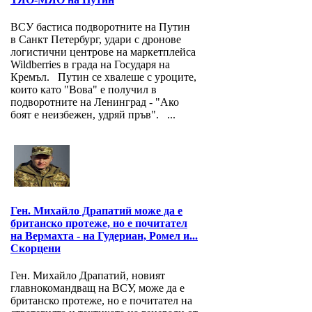
ВСУ бастиса подворотните на Путин
в Санкт Петербург, удари с дронове
логистични центрове на маркетплейса
Wildberries в града на Государя на
Кремъл. Путин се хвалеше с уроците,
които като "Вова" е получил в
подворотните на Ленинград - "Ако
боят е неизбежен, удряй пръв". ...
Ген. Михайло Драпатий може да е
британско протеже, но е почитател
на Вермахта - на Гудериан, Ромел и...
Скорцени
Ген. Михайло Драпатий, новият
главнокомандващ на ВСУ, може да е
британско протеже, но е почитател на