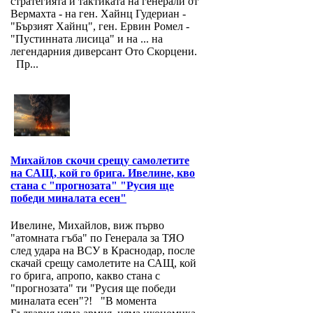
стратегията и тактиката на генерали от
Вермахта - на ген. Хайнц Гудериан -
"Бързият Хайнц", ген. Ервин Ромел -
"Пустинната лисица" и на ... на
легендарния диверсант Ото Скорцени.
Пр...
Михайлов скочи срещу самолетите
на САЩ, кой го брига. Ивелине, кво
стана с "прогнозата" "Русия ще
победи миналата есен"
Ивелине, Михайлов, виж първо
"атомната гъба" по Генерала за ТЯО
след удара на ВСУ в Краснодар, после
скачай срещу самолетите на САЩ, кой
го брига, апропо, какво стана с
"прогнозата" ти "Русия ще победи
миналата есен"?! "В момента