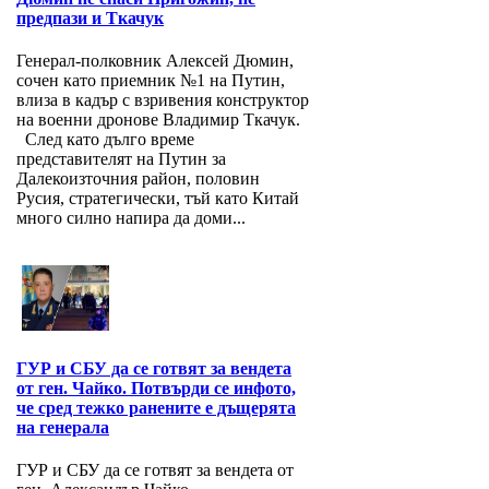
предпази и Ткачук
Генерал-полковник Алексей Дюмин,
сочен като приемник №1 на Путин,
влиза в кадър с взривения конструктор
на военни дронове Владимир Ткачук.
След като дълго време
представителят на Путин за
Далекоизточния район, половин
Русия, стратегически, тъй като Китай
много силно напира да доми...
ГУР и СБУ да се готвят за вендета
от ген. Чайко. Потвърди се инфото,
че сред тежко ранените е дъщерята
на генерала
ГУР и СБУ да се готвят за вендета от