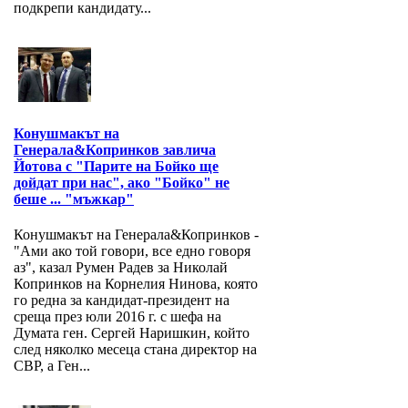
подкрепи кандидату...
Конушмакът на
Генерала&Копринков завлича
Йотова с "Парите на Бойко ще
дойдат при нас", ако "Бойко" не
беше ... "мъжкар"
Конушмакът на Генерала&Копринков -
"Ами ако той говори, все едно говоря
аз", казал Румен Радев за Николай
Копринков на Корнелия Нинова, която
го редна за кандидат-президент на
среща през юли 2016 г. с шефа на
Думата ген. Сергей Наришкин, който
след няколко месеца стана директор на
СВР, а Ген...