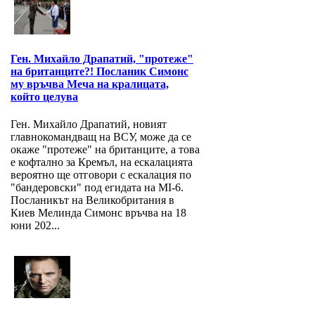
Ген. Михайло Драпатий, "протеже"
на британците?! Посланик Симонс
му връчва Меча на кралицата,
който целува
Ген. Михайло Драпатий, новият
главнокомандващ на ВСУ, може да се
окаже "протеже" на британците, а това
е кофтално за Кремъл, на ескалацията
вероятно ще отговори с ескалация по
"бандеровски" под егидата на MI-6.
Посланикът на Великобритания в
Киев Мелинда Симонс връчва на 18
юни 202...