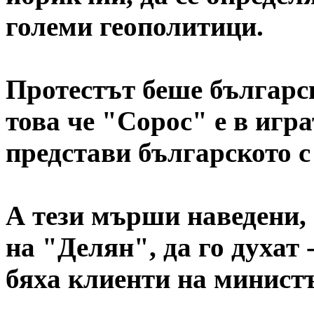
големи геополитици.
Протестът беше българск
това че "Сорос" е в игра
представи българското с
А тези мърши наведени,
на "Делян", да го духат 
бяха клиенти на минист