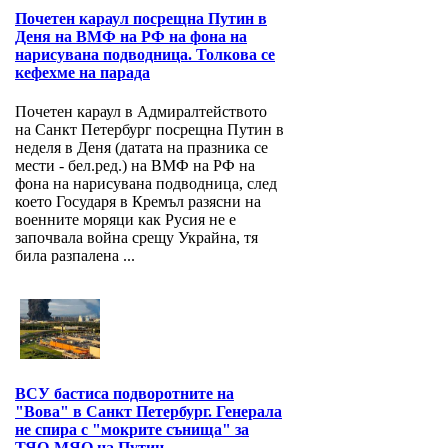
Почетен караул посрещна Путин в
Деня на ВМФ на РФ на фона на
нарисувана подводница. Толкова се
кефехме на парада
Почетен караул в Адмиралтейството
на Санкт Петербург посрещна Путин в
неделя в Деня (датата на празника се
мести - бел.ред.) на ВМФ на РФ на
фона на нарисувана подводница, след
което Государя в Кремъл разясни на
военните моряци как Русия не е
започвала война срещу Украйна, тя
била разпалена ...
ВСУ бастиса подворотните на
"Вова" в Санкт Петербург. Генерала
не спира с "мокрите сънища" за
ТЯО-МЯО на Путин