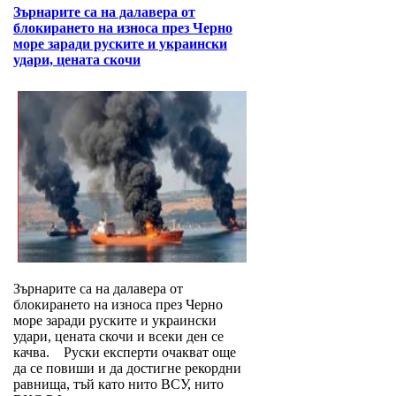
Зърнарите са на далавера от
блокирането на износа през Черно
море заради руските и украински
удари, цената скочи
Зърнарите са на далавера от
блокирането на износа през Черно
море заради руските и украински
удари, цената скочи и всеки ден се
качва. Руски експерти очакват още
да се повиши и да достигне рекордни
равнища, тъй като нито ВСУ, нито