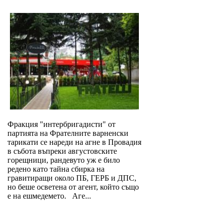
Фракция "интербригадисти" от
партията на Фрателните варненски
тарикати се нареди на агне в Провадия
в събота въпреки августовските
горещници, рандевуто уж е било
редено като тайна сбирка на
гравитиращи около ПБ, ГЕРБ и ДПС,
но беше осветена от агент, който също
е на ешмедемето. Аге...