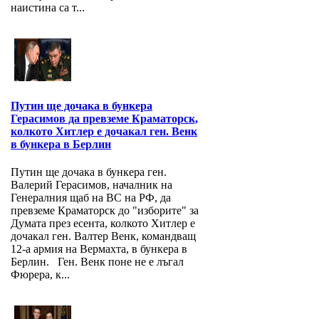
наистина са т...
Путин ще дочака в бункера
Герасимов да превземе Краматорск,
колкото Хитлер е дочакал ген. Венк
в бункера в Берлин
Путин ще дочака в бункера ген.
Валерий Герасимов, началник на
Генералния щаб на ВС на РФ, да
превземе Краматорск до "изборите" за
Думата през есента, колкото Хитлер е
дочакал ген. Валтер Венк, командващ
12-а армия на Вермахта, в бункера в
Берлин. Ген. Венк поне не е лъгал
Фюрера, к...