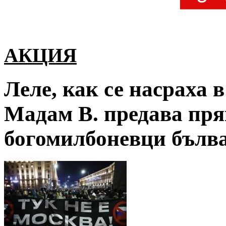
АКЦИЯ
Леле, как се насраха 
Мадам В. предава пря
богомилбоневци бълв