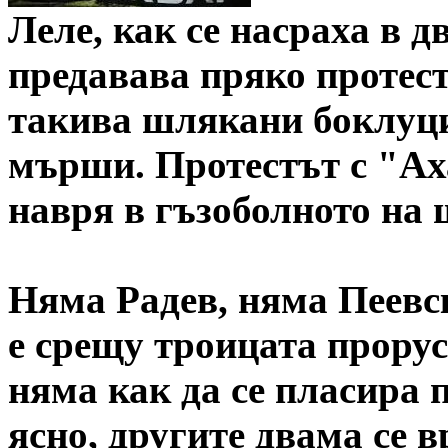
Леле, как се насраха в 
предавава пряко протес
такива шлякани боклуци
мърши. Протестът с "Ах
навря в гъзоболното на
Няма Радев, няма Пеевск
е срещу троицата прорус
няма как да се пласира п
ясно, другите двама се в