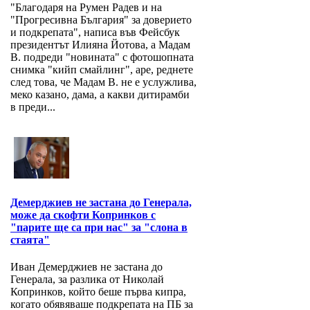
"Благодаря на Румен Радев и на
"Прогресивна България" за доверието
и подкрепата", написа във Фейсбук
президентът Илияна Йотова, а Мадам
В. подреди "новината" с фотошопната
снимка "кийп смайлинг", аре, реднете
след това, че Мадам В. не е услужлива,
меко казано, дама, а какви дитирамби
в преди...
Демерджиев не застана до Генерала,
може да скофти Копринков с
"парите ще са при нас" за "слона в
стаята"
Иван Демерджиев не застана до
Генерала, за разлика от Николай
Копринков, който беше първа кипра,
когато обявяваше подкрепата на ПБ за