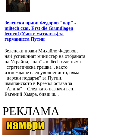
Зеленски прави Федоров "цар" -
miltech czar. Erst die Grundlagen
lernen! (Учите матчасть) за
германиста Путин
Зеленски прави Михайло Федоров,
най-успешният министър на отбраната
на Украйна, "цар" - miltech czar, няма
"стратегическа грешка", както
изглеждаше след уволнението, няма
"царски подарък" за Путин,
шампанското в Кремъл остава за
"Алина". След като назначи ген.
Евгений Хмара, бивш ш...
РЕКЛАМА