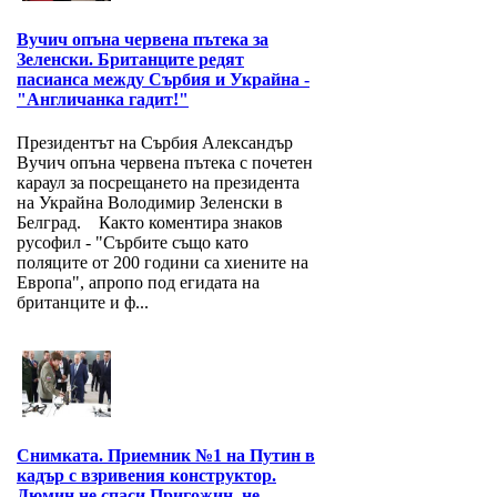
Вучич опъна червена пътека за
Зеленски. Британците редят
пасианса между Сърбия и Украйна -
"Англичанка гадит!"
Президентът на Сърбия Александър
Вучич опъна червена пътека с почетен
караул за посрещането на президента
на Украйна Володимир Зеленски в
Белград. Както коментира знаков
русофил - "Сърбите също като
поляците от 200 години са хиените на
Европа", апропо под егидата на
британците и ф...
Снимката. Приемник №1 на Путин в
кадър с взривения конструктор.
Дюмин не спаси Пригожин, не