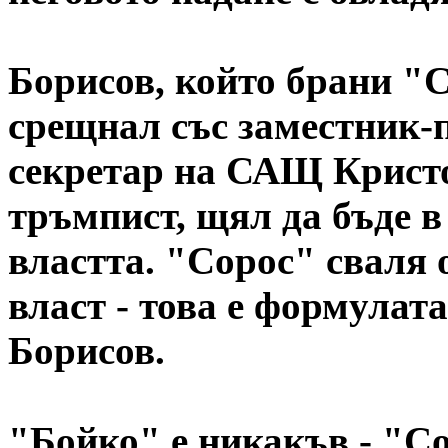
Борисов, който брани "С
срещнал със заместник
секретар на САЩ Крист
тръмпист, щял да бъде в
властта. "Сорос" сваля 
власт - това е формулат
Борисов.
"Бойко" е никакъв - "Со