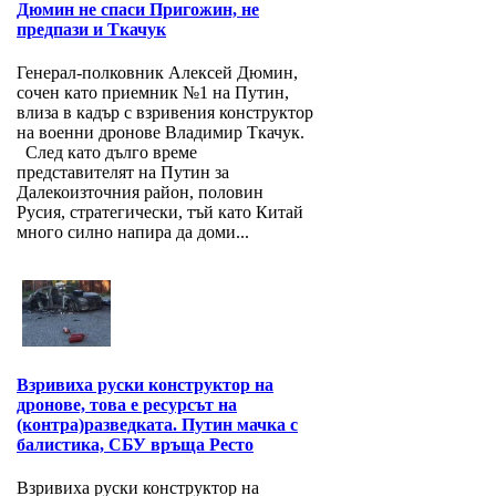
Дюмин не спаси Пригожин, не
предпази и Ткачук
Генерал-полковник Алексей Дюмин,
сочен като приемник №1 на Путин,
влиза в кадър с взривения конструктор
на военни дронове Владимир Ткачук.
След като дълго време
представителят на Путин за
Далекоизточния район, половин
Русия, стратегически, тъй като Китай
много силно напира да доми...
Взривиха руски конструктор на
дронове, това е ресурсът на
(контра)разведката. Путин мачка с
балистика, СБУ връща Ресто
Взривиха руски конструктор на