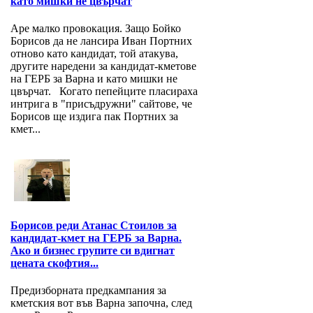
като мишки не цвърчат
Аре малко провокация. Защо Бойко
Борисов да не лансира Иван Портних
отново като кандидат, той атакува,
другите наредени за кандидат-кметове
на ГЕРБ за Варна и като мишки не
цвърчат. Когато пепейците пласираха
интрига в "присъдружни" сайтове, че
Борисов ще издига пак Портних за
кмет...
Борисов реди Атанас Стоилов за
кандидат-кмет на ГЕРБ за Варна.
Ако и бизнес групите си вдигнат
цената скофтия...
Предизборната предкампания за
кметския вот във Варна започна, след