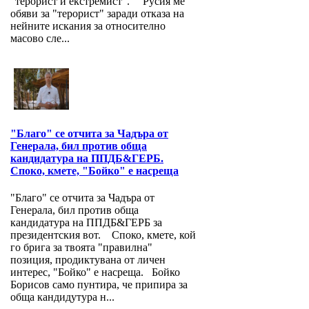
"терорист и екстремист". "Русия ме
обяви за "терорист" заради отказа на
нейните искания за относително
масово сле...
"Благо" се отчита за Чадъра от
Генерала, бил против обща
кандидатура на ППДБ&ГЕРБ.
Споко, кмете, "Бойко" е насреща
"Благо" се отчита за Чадъра от
Генерала, бил против обща
кандидатура на ППДБ&ГЕРБ за
президентския вот. Споко, кмете, кой
го брига за твоята "правилна"
позиция, продиктувана от личен
интерес, "Бойко" е насреща. Бойко
Борисов само пунтира, че припира за
обща кандидутура н...