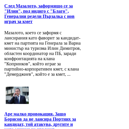
След Мазалото, заформящо се за
"Илин", под индиго с "Благо",
Генерални редели Пързалка с нов
играч за кмет
Мазалото, което се заформя с
лансирания като фаворит за кандидат-
кмет на партията на Генерала за Варна
министър на туризма Илин Димитров,
областен координатор на ПБ, заради
конфронтацията на клана
"Копринков", който играе за
партийно-корпоративен кмет, с клана
"Демерджиев", който е за кмет, ...
Аре малко провокация. Защо
Борисов да не лансира Портних за
кандидат, той атакува, другите и