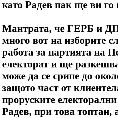
като Радев пак ще ви го
Мантрата, че ГЕРБ и Д
много вот на изборите с
работа за партията на П
електорат и ще разкешва
може да се срине до око
защото част от клиентела
проруските електорални
Радев, при това топтан, 