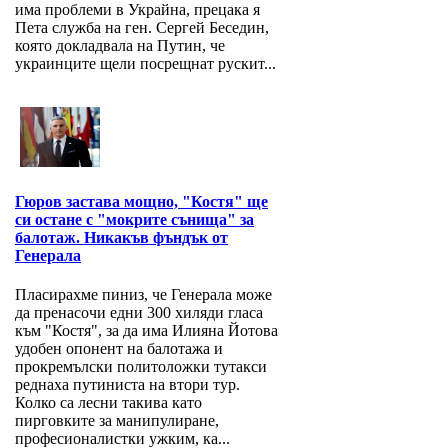
има проблеми в Украйна, прецака я
Пета служба на ген. Сергей Беседин,
която докладвала на Путин, че
украинците щели посрещнат рускит...
Гюров застава мощно, "Костя" ще
си остане с "мокрите сънища" за
балотаж. Никакъв фъндък от
Генерала
Пласирахме пиниз, че Генерала може
да пренасочи едни 300 хиляди гласа
към "Костя", за да има Илияна Йотова
удобен опонент на балотажа и
прокремълски политоложки тутакси
реднаха путиниста на втори тур.
Колко са лесни такива като
пирговките за манипулиране,
професионалистки ужким, ка...