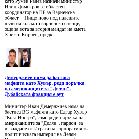
като Румен Радев назначи министър
Илин Димитров за областен
координатор на ПБ за Варнeнска
област. Нищо ново под палещите
лъчи на юлското варненско слънце,
още за вота за втория мандат на кмета
Христо Кирчев, предк...
Демерджиев няма да бастиса
мафията като Хувър, реди поръчка
на американците за "Делян".
Дубайската фракция е аут
Министър Иван Демерджиев няма да
бастиса BG мафията като Едгар Хувър
"Коза Ностра", само реди поръчка на
американците за "Делян", пардон, за
изваждане от Играта на корпоративно-
политическата империя на Делян