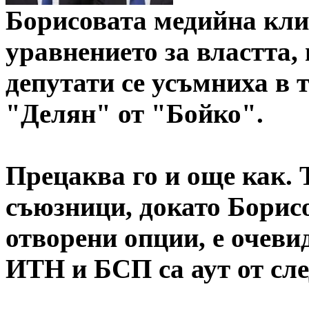
Борисовата медийна кли
уравнението за властта,
депутати се усъмниха в 
"Делян" от "Бойко".
Прецаква го и още как. 
съюзници, докато Борисо
отворени опции, е очеви
ИТН и БСП са аут от сл