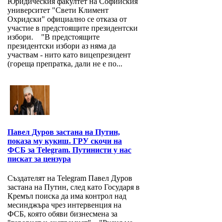
Юридическия факултет на Софийския
университет "Свети Климент
Охридски" официално се отказа от
участие в предстоящите президентски
избори. "В предстоящите
президентски избори аз няма да
участвам - нито като вицепрезидент
(гореща препратка, дали не е по...
Павел Дуров застана на Путин,
показа му кукиш. ГРУ скочи на
ФСБ за Telegram. Путинисти у нас
пискат за цензура
Създателят на Telegram Павел Дуров
застана на Путин, след като Государя в
Кремъл поиска да има контрол над
месинджъра чрез интервенция на
ФСБ, която обяви бизнесмена за