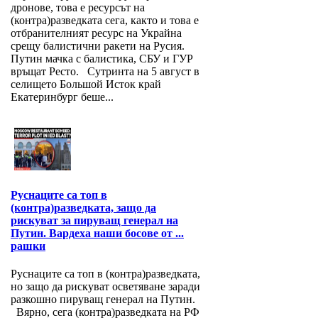
дронове, това е ресурсът на
(контра)разведката сега, както и това е
отбранителният ресурс на Украйна
срещу балистични ракети на Русия.
Путин мачка с балистика, СБУ и ГУР
връщат Ресто. Сутринта на 5 август в
селището Большой Исток край
Екатеринбург беше...
Руснаците са топ в
(контра)разведката, защо да
рискуват за пируващ генерал на
Путин. Вардеха наши босове от ...
рашки
Руснаците са топ в (контра)разведката,
но защо да рискуват осветяване заради
разкошно пируващ генерал на Путин.
Вярно, сега (контра)разведката на РФ