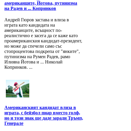
американците, Йотова, путинизма
на Радев и ... Копринков
Андрей Гюров застава и влиза в
играта като кандидата на
американците, всъщност по-
реалистично е засега да се каже като
проамериканския кандидат-президент,
но може да спечели само със
стопроцентова подкрепа от "янките",
путинизма на Румен Радев, рамо
Илияна Йотова и ... Николай
Копринков. ...
Американският кандидат влиза в
играта, с бейзбол пиар вместо голф,
но и този знак ще даде заради Тръмп,
Генерале