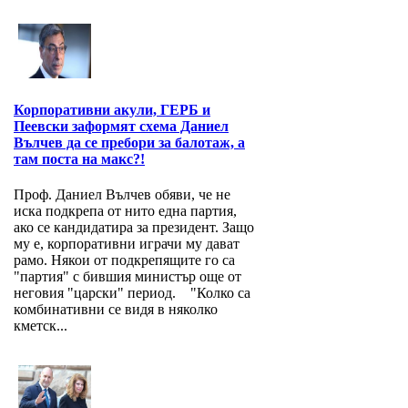
Корпоративни акули, ГЕРБ и
Пеевски заформят схема Даниел
Вълчев да се пребори за балотаж, а
там поста на макс?!
Проф. Даниел Вълчев обяви, че не
иска подкрепа от нито една партия,
ако се кандидатира за президент. Защо
му е, корпоративни играчи му дават
рамо. Някои от подкрепящите го са
"партия" с бившия министър още от
неговия "царски" период. "Колко са
комбинативни се видя в няколко
кметск...