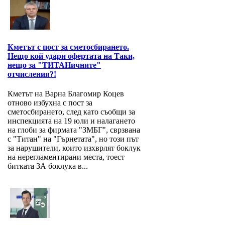
Кметът с пост за сметосбирането.
Нещо кой удари офертата на Таки,
нещо за "ТИТАНичните"
отчисления?!
Кметът на Варна Благомир Коцев
отново избухна с пост за
сметосбирането, след като съобщи за
инспекцията на 19 юли и налагането
на глоби за фирмата "ЗМБГ", сврзвана
с "Титан" на "Гърнетата", но този път
за нарушители, които изхврлят боклук
на нерегламентирани места, тоест
битката ЗА боклука в...