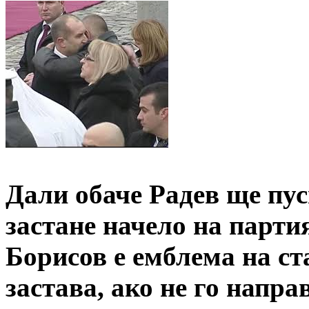
Дали обаче Радев ще пус
застане начело на парти
Борисов е емблема на ста
застава, ако не го напр