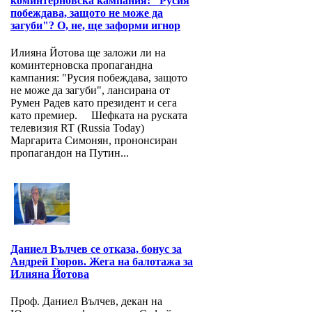
коминтерновска кампания: "Русия
побеждава, защото не може да
загуби"? О, не, ще заформи игнор
Илияна Йотова ще заложи ли на
коминтерновска пропагандна
кампания: "Русия побеждава, защото
не може да загуби", лансирана от
Румен Радев като президент и сега
като премиер. Шефката на руската
телевизия RT (Russia Today)
Маргарита Симонян, прононсиран
пропагандон на Путин...
Даниел Вълчев се отказа, бонус за
Андрей Гюров. Жега на балотажа за
Илияна Йотова
Проф. Даниел Вълчев, декан на