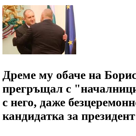
Дреме му обаче на Борисо
прегръщал с "началници
с него, даже безцеремонн
кандидатка за президент