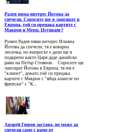
Радев няма интерес Йотова да
спечели. Соросите ще я лансират в
Европа, той си прецака картите с
Макрон и Мерц. Цугцванг?
Румен Радев няма интерес Илияна
Йотова да спечели, тя е коварна
лисичка, но въпросът е дали ще я
подкрепи както Царя даде данайско
рамо на Петър Стоянов. Соросите ще
лансират Йотова в Европа, тя им е
"клиент", докато той си прецака
картите с Макрон с "яйца алангле по
френски" с "К...
Андрей Гюров застава, но може да
спечели само с рамо от