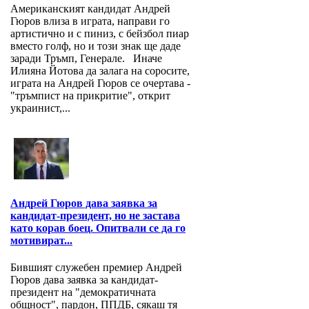
Американският кандидат Андрей
Гюров влиза в играта, направи го
артистично и с пиниз, с бейзбол пиар
вместо голф, но и този знак ще даде
заради Тръмп, Генерале. Иначе
Илияна Йотова да залага на соросите,
играта на Андрей Гюров се очертава -
"тръмпист на прикритие", открит
украинист,...
Андрей Гюров дава заявка за
кандидат-президент, но не застава
като корав боец. Опитвали се да го
мотивират...
Бившият служебен премиер Андрей
Гюров дава заявка за кандидат-
президент на "демократичната
общност", пардон, ППДБ, сякаш тя