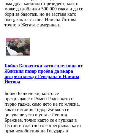
има друг кандидат-президент, който
може да доближи 500 000 гласа и да се
бори за балотаж, но не застава като
боец, както застана Илияна Йотова
точно в Жегата с американ...
Бойко Банкенски като сплетница от
Женския пазар пробва да вкара
интрига между Генерала и Илияна
Йотова
Бойко Банкенски, който се
прегръщаше с Румен Радев като с
първо гадже, само дето не го млясна,
както неговия Тодор Живков се
целуваше уста в уста с Леонид
Брежнев, точно както се е гушкал в
Путин и сластно го е прегръщал като
пръв челобитник на Государя в