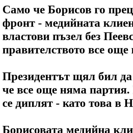
Само че Борисов го пре
фронт - медийната клие
властови пъзел без Пеев
правителството все още 
Президентът щял бил да 
че все още няма партия.
се диплят - като това в 
Борисовата медийна кли