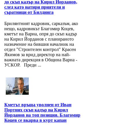
до скъп кадър на Кирил Йорданов,
след като натири приятели и
съратници от Билдинга
Брилянтният кадровик, сарказъм, ако
нещо, кадровикът Благомир Коцев,
кметът на Варна, опря до скъп кадър
на Кирил Йорданов с планираното
назначение на бившия началник на
отдел "Строителен контрол" Красен
Якимов за врид директор на най-
важната дирекция в Община Варна -
УСКОР. Преди ...
Кметът връща уволнен от Иван
Портних скъп кадър на Кирил
Йорданов на топ позиция. Благомир
Коцев се вкарва в курт капан