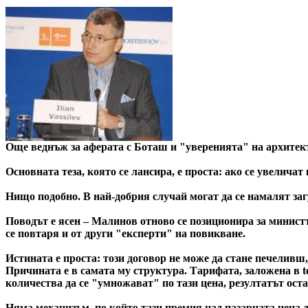
Още веднъж за аферата с Боташ и "уверенията" на архитек
Основната теза, която се лансира, е проста: ако се увеличат
Нищо подобно. В най-добрия случай могат да се намалят загу
Поводът е ясен – Малинов отново се позиционира за министъ
се повтаря и от други "експерти" на повикване.
Истината е проста: този договор не може да стане печеливш
Причината е в самата му структура. Тарифата, заложена в te
количества да се "умножават" по тази цена, резултатът ост
Няма механизъм, по който тази премия над пазарната цена д