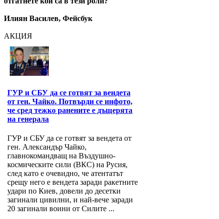
отгатнете кои са в тези роли?
Илиян Василев, Фейсбук
АКЦИЯ
ГУР и СБУ да се готвят за вендета
от ген. Чайко. Потвърди се инфото,
че сред тежко ранените е дъщерята
на генерала
ГУР и СБУ да се готвят за вендета от
ген. Александър Чайко,
главнокомандващ на Въздушно-
космическите сили (ВКС) на Русия,
след като е очевидно, че атентатът
срещу него е вендета заради ракетните
удари по Киев, довели до десетки
загинали цивилни, и най-вече заради
20 загинали воини от Силите ...