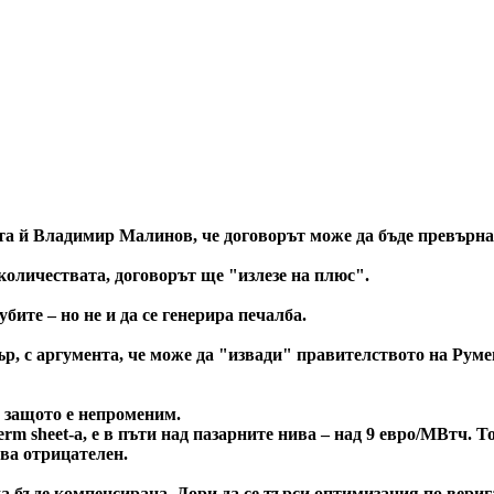
та й Владимир Малинов, че договорът може да бъде превърна
 количествата, договорът ще "излезе на плюс".
бите – но не и да се генерира печалба.
р, с аргумента, че може да "извади" правителството на Румен
, защото е непроменим.
rm sheet-а, е в пъти над пазарните нива – над 9 евро/МВтч. Т
ава отрицателен.
а бъде компенсирана. Дори да се търси оптимизация по верига