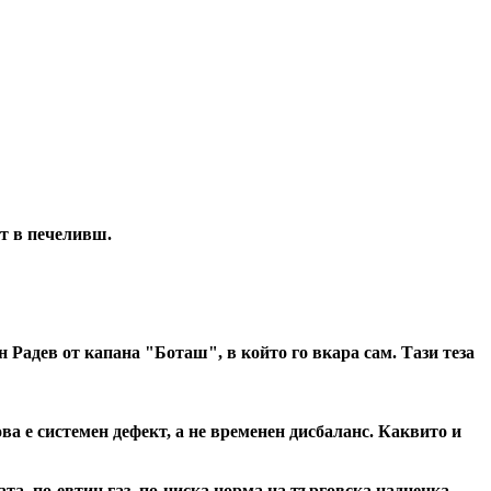
т в печеливш.
 Радев от капана "Боташ", в който го вкара сам. Тази теза
ова е системен дефект, а не временен дисбаланс. Каквито и
та, по-евтин газ, по-ниска норма на търговска надценка,