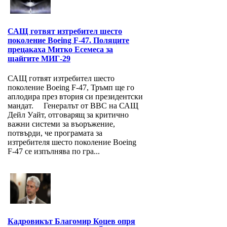
САЩ готвят изтребител шесто
поколение Boeing F-47. Поляците
прецакаха Митко Есемеса за
щайгите МИГ-29
САЩ готвят изтребител шесто
поколение Boeing F-47, Тръмп ще го
аплодира през втория си президентски
мандат. Генералът от ВВС на САЩ
Дейл Уайт, отговарящ за критично
важни системи за въоръжение,
потвърди, че програмата за
изтребителя шесто поколение Boeing
F-47 се изпълнява по гра...
Кадровикът Благомир Коцев опря