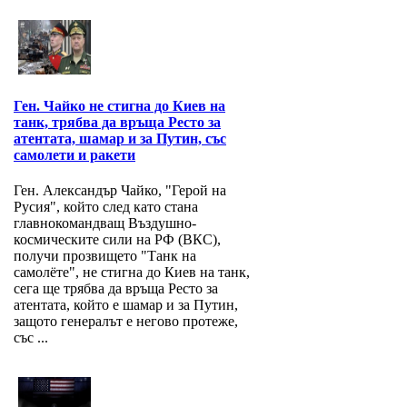
Ген. Чайко не стигна до Киев на
танк, трябва да връща Ресто за
атентата, шамар и за Путин, със
самолети и ракети
Ген. Александър Чайко, "Герой на
Русия", който след като стана
главнокомандващ Въздушно-
космическите сили на РФ (ВКС),
получи прозвището "Танк на
самолёте", не стигна до Киев на танк,
сега ще трябва да връща Ресто за
атентата, който е шамар и за Путин,
защото генералът е негово протеже,
със ...