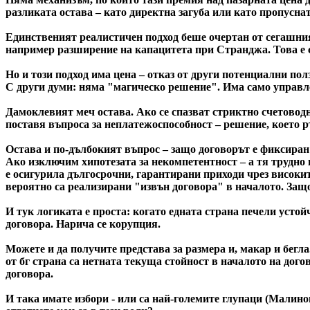
разликата остава – като директна загуба или като пропуснат
Единственият реалистичен подход беше очертан от сегашния 
например разширение на капацитета при Странджа. Това е с
Но и този подход има цена – отказ от други потенциални пол
С други думи: няма "магическо решение". Има само управл
Дамоклевият меч остава. Ако се спазват стриктно счетовод
поставя въпроса за неплатежоспособност – решение, което р
Остава и по-дълбокият въпрос – защо договорът е фиксиран 
Ако изключим хипотезата за некомпетентност – а тя трудно и
е осигурила дългосрочни, гарантирани приходи чрез високите
вероятно са реализирани "извън договора" в началото. Защ
И тук логиката е проста: когато едната страна печели устой
договора. Нарича се корупция.
Можете и да получите представа за размера и, макар и бегла
от бг страна са нетната текуща стойност в началото на дого
договора.
И така имате избори - или са най-големите глупаци (Малинов