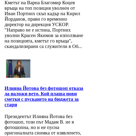
Кметът на Варна Благомир Коцев
връща на топ позиция уволнен от
Иван Портних скъп кадър на Кирил
Йорданов, прави го временно
директор на дирекция УСКОР.
"Направо не е истина, Портних
уволни Красен Якимов за използване
на позицията, кметът го връща",
скандализирани са служители в Об...
Илияна Йотова без фотошоп отказа
да наложи вето. Кой плаща нови
сметки с пускането на бюджета за
стари
Президентът Илияна Йотова без
фотошоп, този път Мадам В. не я
фотошопна, но и не пусна
оригиналната снимка от изявленето,