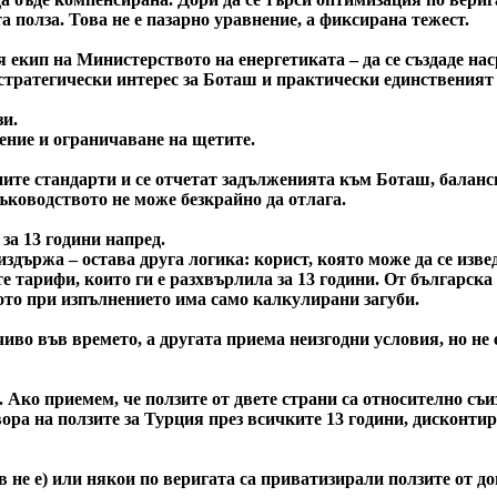
а полза. Това не е пазарно уравнение, а фиксирана тежест.
екип на Министерството на енергетиката – да се създаде нас
тратегически интерес за Боташ и практически единственият 
зи.
ение и ограничаване на щетите.
ните стандарти и се отчетат задълженията към Боташ, баланси
ъководството не може безкрайно да отлага.
за 13 години напред.
здържа – остава друга логика: корист, която може да се изве
 тарифи, които ги е разхвърлила за 13 години. От българска 
ото при изпълнението има само калкулирани загуби.
чиво във времето, а другата приема неизгодни условия, но не 
. Ако приемем, че ползите от двете страни са относително съ
вора на ползите за Турция през всичките 13 години, дисконтир
 не е) или някои по веригата са приватизирали ползите от до