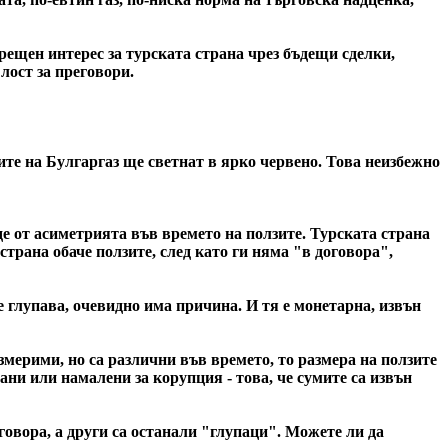
рещен интерес за турската страна чрез бъдещи сделки,
лост за преговори.
те на Булгаргаз ще светнат в ярко червено. Това неизбежно
де от асиметрията във времето на ползите. Турската страна
страна обаче ползите, след като ги няма "в договора",
е глупава, очевидно има причина. И тя е монетарна, извън
измерими, но са различни във времето, то размера на ползите
ани или намалени за корупция - това, че сумите са извън
говора, а други са останали "глупаци". Можете ли да