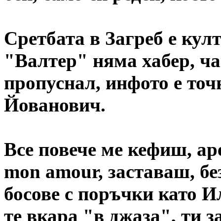
Сретбата в Загреб е кул
"Валтер" няма хабер, чак
пропуснал, инфото е точ
Йованович.
Все повече ме кефиш, аре
mon amour, заставаш, бе
босове с поръчки като И
те вкара "в джаза", ти 