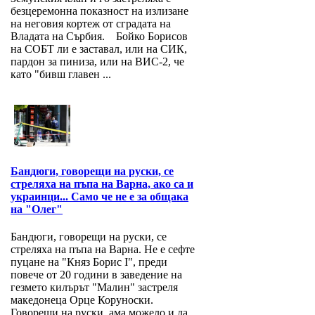
безцеремонна показност на излизане
на неговия кортеж от сградата на
Владата на Сърбия. Бойко Борисов
на СОБТ ли е заставал, или на СИК,
пардон за пиниза, или на ВИС-2, че
като "бивш главен ...
Бандюги, говорещи на руски, се
стреляха на пъпа на Варна, ако са и
украинци... Само че не е за общака
на "Олег"
Бандюги, говорещи на руски, се
стреляха на пъпа на Варна. Не е сефте
пуцане на "Княз Борис I", преди
повече от 20 години в заведение на
гезмето килърът "Малин" застреля
македонеца Орце Коруноски.
Говорещи на руски, ама можело и да