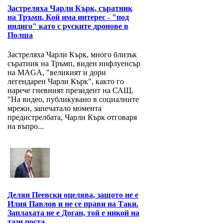
Застреляха Чарли Кърк, съратник
на Тръмп. Кой има интерес - "под
индиго" като с руските дронове в
Полша
Застреляха Чарли Кърк, много близък
съратник на Тръмп, виден инфлуенсър
на MAGA, "великият и дори
легендарен Чарли Кърк", както го
нарече гневният президент на САЩ.
"На видео, публикувано в социалните
мрежи, запечатало момента
предистрелбата, Чарли Кърк отговаря
на въпро...
Делян Пеевски оцелява, защото не е
Илия Павлов и не се прави на Таки.
Заплахата не е Доган, той е никой на
тази поста