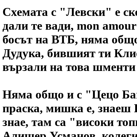
Схемата с "Левски" е с
дали те вади, mon amour
босът на ВТБ, няма общо
Дудука, бившият ти Клие
вързали на това шменти
Няма общо и с "Цецо Бан
праска, мишка е, знаеш 
знае, там са "високи то
Алишер Усманов, колегит