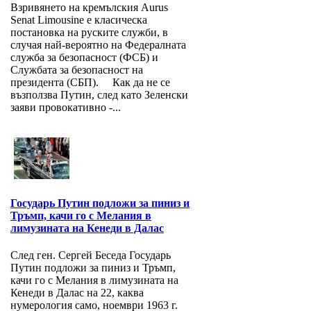
Взривянето на кремълския Aurus
Senat Limousine е класическа
постановка на руските служби, в
случая най-вероятно на Федералната
служба за безопасност (ФСБ) и
Службата за безопасност на
президента (СБП). Как да не се
възползва Путин, след като Зеленски
заяви провокативно -...
Государь Путин подложи за пиниз и
Тръмп, качи го с Мелания в
лимузината на Кенеди в Далас
След ген. Сергей Беседа Государь
Путин подложи за пиниз и Тръмп,
качи го с Мелания в лимузината на
Кенеди в Далас на 22, каква
нумерология само, ноември 1963 г.