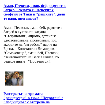
Аман, Пеевски, аман, бей, редят те в
Загреб. Схемата с "Левски" е
скофтия от Таки и "рашките", дали
те вади, mon amour?
Аман, Пеевски, аман, бей, редят те в
Загреб в култовата кафана
"Стефанович", апропо, детайл за
удостоверяване, проверявай, под
акордите на "загребско" парче на
Брена. Константин Димитров-
"Самоковеца", аман, бей, Пеевски,
"лейтенантът" на Васил Илиев, го
редеше иначе - "Поръчан си!...
Разстрелът на тримата
"рейнджъри" в хижа "Петрохан" е
"под индиго" с отстрела на