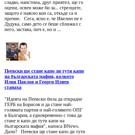
сладко, наистина, друг приятел, ще го
оцени, освен може би за... стрелците,
защото е наясно кои са, откъде са и
прочие. Сега, ясно е, че Ивелин не е
Дудука, само дето се беше сближил с
него, застава, пич е, но и ...
Пеевски ще стане капо ди тути капи
на българската мафия, колкото
Илия Павлов и Георги Илиев
станаха
"Идеята на Пеевски била да открадне
ГЕРБ на Борисов и да стане най-
голямата партия и най-голямото ОПГ
в България, а едновременно с това да
стане и капо ди тути капи на
българската мафия", написа BNews.
Дали? Пеевски ще стане капо ди тути