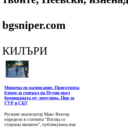
bgsniper.com
КИЛЪРИ
Мишена по разписание. Приготвиха
блюдо за генерал на Путин пред
бронираната му лимузина. Пир за
ГУР и СБУ
Руският анализатор Макс Вектор
определи в статията "Взгляд со
стороны мишени", публикувана във