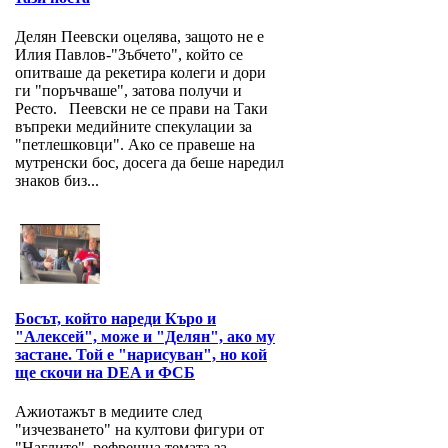
Делян Пеевски оцелява, защото не е
Илия Павлов-"Зъбчето", който се
опитваше да рекетира колеги и дори
ги "поръчваше", затова получи и
Ресто. Пеевски не се прави на Таки
въпреки медийните спекулации за
"петлешковци". Ако се правеше на
мутренски бос, досега да беше наредил
знаков биз...
Босът, който нареди Къро и
"Алексей", може и "Делян", ако му
застане. Той е "нарисуван", но кой
ще скочи на DEA и ФСБ
Ажиотажът в медиите след
"изчезването" на култови фигури от
"Наглите", рефрешна темата за