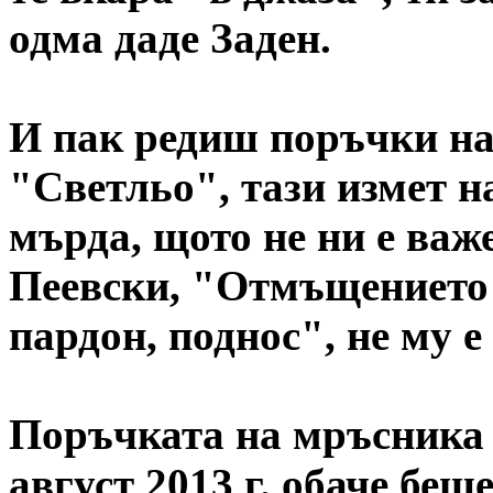
одма даде Заден.
И пак редиш поръчки на
"Светльо", тази измет н
мърда, щото не ни е важ
Пеевски, "Отмъщението с
пардон, поднос", не му е 
Поръчката на мръсника 
август 2013 г. обаче беш