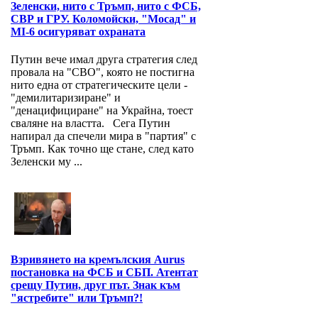
Зеленски, нито с Тръмп, нито с ФСБ,
СВР и ГРУ. Коломойски, "Мосад" и
MI-6 осигуряват охраната
Путин вече имал друга стратегия след
провала на "СВО", която не постигна
нито една от стратегическите цели -
"демилитаризиране" и
"денацифициране" на Украйна, тоест
сваляне на властта. Сега Путин
напирал да спечели мира в "партия" с
Тръмп. Как точно ще стане, след като
Зеленски му ...
Взривянето на кремълския Aurus
постановка на ФСБ и СБП. Атентат
срещу Путин, друг път. Знак към
"ястребите" или Тръмп?!