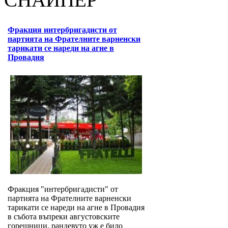
Фракция интербригадисти от
партията на Фрателните варненски
тарикати се нареди на агне в
Провадия
Фракция "интербригадисти" от
партията на Фрателните варненски
тарикати се нареди на агне в Провадия
в събота въпреки августовските
горещници, рандевуто уж е било