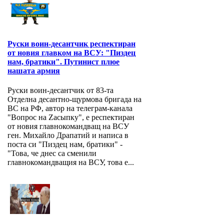
Руски воин-десантчик респектиран
от новия главком на ВСУ: "Пиздец
нам, братики". Путинист плюе
нашата армия
Руски воин-десантчик от 83-та
Отделна десантно-щурмова бригада на
ВС на РФ, автор на телеграм-канала
"Вопрос на Zасыпку", е респектиран
от новия главнокомандващ на ВСУ
ген. Михайло Драпатий и написа в
поста си "Пиздец нам, братики" -
"Това, че днес са сменили
главнокомандващия на ВСУ, това е...