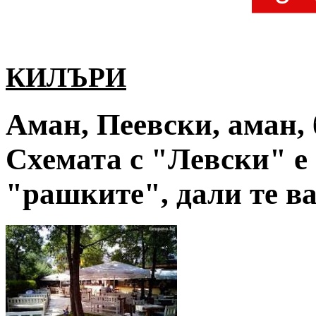
КИЛЪРИ
Аман, Пеевски, аман, б
Схемата с "Левски" е
"рашките", дали те в