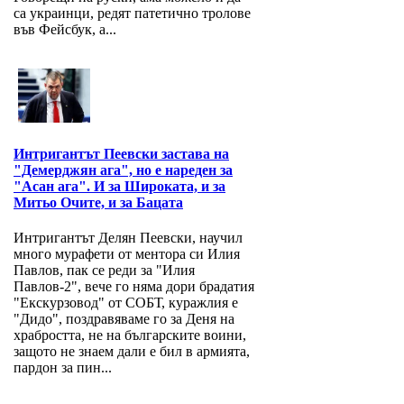
са украинци, редят патетично тролове
във Фейсбук, а...
Интригантът Пеевски застава на
"Демерджян ага", но е нареден за
"Асан ага". И за Широката, и за
Митьо Очите, и за Бацата
Интригантът Делян Пеевски, научил
много мурафети от ментора си Илия
Павлов, пак се реди за "Илия
Павлов-2", вече го няма дори брадатия
"Екскурзовод" от СОБТ, куражлия е
"Дидо", поздравяваме го за Деня на
храбростта, не на българските воини,
защото не знаем дали е бил в армията,
пардон за пин...