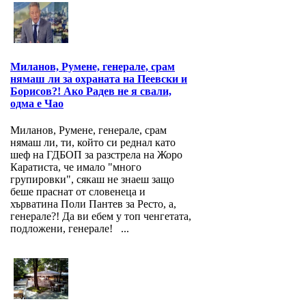
Миланов, Румене, генерале, срам
нямаш ли за охраната на Пеевски и
Борисов?! Ако Радев не я свали,
одма е Чао
Миланов, Румене, генерале, срам
нямаш ли, ти, който си реднал като
шеф на ГДБОП за разстрела на Жоро
Каратиста, че имало "много
групировки", сякаш не знаеш защо
беше праснат от словенеца и
хърватина Поли Пантев за Ресто, а,
генерале?! Да ви ебем у топ ченгетата,
подложени, генерале! ...