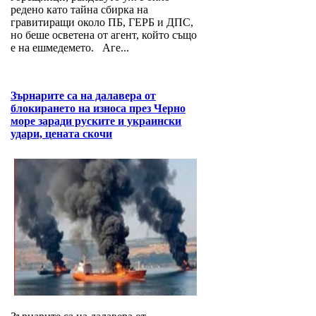
редено като тайна сбирка на
гравитиращи около ПБ, ГЕРБ и ДПС,
но беше осветена от агент, който също
е на ешмедемето. Аге...
Зърнарите са на далавера от
блокирането на износа през Черно
море заради руските и украински
удари, цената скочи