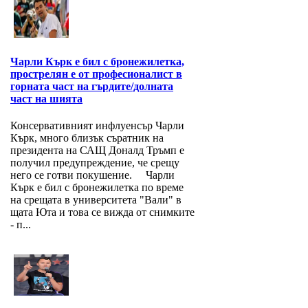
Чарли Кърк е бил с бронежилетка,
прострелян е от професионалист в
горната част на гърдите/долната
част на шията
Консервативният инфлуенсър Чарли
Кърк, много близък съратник на
президента на САЩ Доналд Тръмп е
получил предупреждение, че срещу
него се готви покушение. Чарли
Кърк е бил с бронежилетка по време
на срещата в университета "Вали" в
щата Юта и това се вижда от снимките
- п...