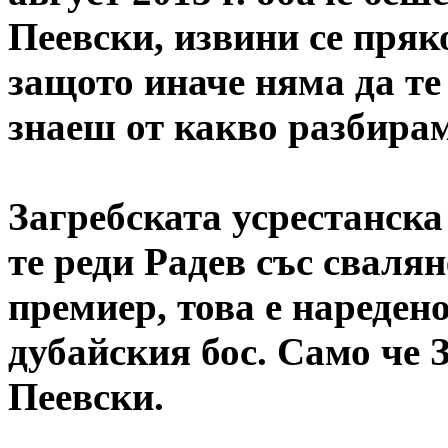
Пеевски, извини се пряко
защото иначе няма да те
знаеш от какво разбирам
Загребската усрестанска
те реди Радев със свалян
премиер, това е нареден
дубайския бос. Само че З
Пеевски.