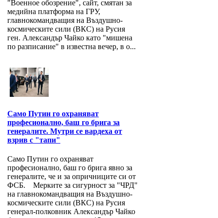
"Военное обозрение", сайт, смятан за
медийна платформа на ГРУ,
главнокомандващия на Въздушно-
космическите сили (ВКС) на Русия
ген. Александър Чайко като "мишена
по разписание" в известна вечер, в о...
Само Путин го охраняват
професионално, баш го брига за
генералите. Мутри се вардеха от
взрив с "тапи"
Само Путин го охраняват
професионално, баш го брига явно за
генералите, че и за опричниците си от
ФСБ. Мерките за сигурност за "ЧРД"
на главнокомандващия на Въздушно-
космическите сили (ВКС) на Русия
генерал-полковник Александър Чайко