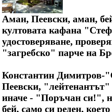
Аман, Пеевски, аман, бей
култовата кафана "Стеф
удостоверяване, проверя
"загребско" парче на Бр
Константин Димитров-"С
Пеевски, "лейтенантът" 
иначе - "Поръчан си!", не
бей, само си реден, което