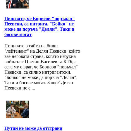
Пинизите, че Борисов "поръчал"
Пеевски, са интрига. "Бойко" не
може да поръча "Делян". Таки и
босове могат
Пинизите в сайта на бивш
"лейтенант" на Делян Пеевски, който
взе неговата страна, когато избухна
войната с Цветан Василев за КТБ, а
сега му е враг, че Борисов "поръчал"
Пеевски, са силно интригантски.
"Бойко" не може да поръча "Делян".
Таки и босове могат. Защо? Делян
Пеевски не е ...
Путин не може да отстрани