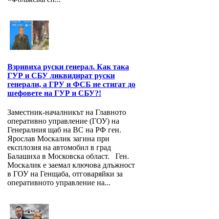
Взривиха руски генерал. Как така
ГУР и СБУ ликвидират руски
генерали, а ГРУ и ФСБ не стигат до
шефовете на ГУР и СБУ?!
Заместник-началникът на Главното
оперативно управление (ГОУ) на
Генералния щаб на ВС на РФ ген.
Ярослав Москалик загина при
експлозия на автомобил в град
Балашиха в Московска област. Ген.
Москалик е заемал ключова длъжност
в ГОУ на Генщаба, отговаряйки за
оперативното управление на...