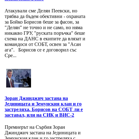
Атакували сме Делян Пеевски, но
трябва да бъдем обективни - охраната
за Бойко Борисов беше за фасон, за
"Делян" не точно и не само, но няма
никакво ГРУ, "руската поръчка" беше
схема на ДАНС в екипите да влязат и
командоси от СОБТ, освен за "Асан
ага". Борисов се е договорил със
Сре...
Зоран Джинджич застана на
Jединицата и Земунския клан и го
застреляха. Борисов на СОБТ ли е
заставал, или на СИК и ВИС-2
Премиерът на Сърбия Зоран
Джинджич застана на Jединицата и
Земунския клан и го застреляха с