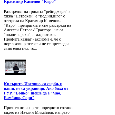
Красимир Каменов-"Къро"
Разстрелът на тримата "рейнджъри" в
хижа "Петрохан" е "под индиго" с
отстрела на Красимир Каменов-
"Къро", препратките към разстрела на
Алексей Петров-"Трактора" не са
"планинарски", а мафиотски.
Профита казват - аксиома е, че с
поръчкови разстрели не се преследва
само една цел, то...
Килърите, Ивелине, са сърби, и
наши, не са украинци. Ако бяха от
ГУР, "Бойко" щеше да е "Чао,
Бамбино, Сори"
Приятел ни изпрати поредното готино
видео на Ивелин Михайлов, направо