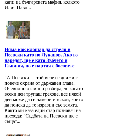
капи на българската мафия, колкото
Илия Павл...
Няма как клошар да стреля в
Пеевски като по Луканов. Ако го
наредят, ще е като Зъбчето и
Главния, но е партия с босовете
"А Пеевски — той вече се движи с
повече охрана от държавен глава.
Очевидно отлично разбира, че когато
всеки ден трупаш грехове, все някой
ден може да се намери и някой, който
да поиска да те изравни със земята.
Както ми каза един стар познавач на
прехода: "Съдбата на Пеевски ще е
същат...