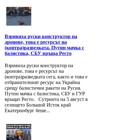
Взривиха руски конструктор на
дронове, това е ресурсът на
(контра)разведката. Путин мачка с
балистика, СБУ връща Ресто
Взривиха руски конструктор на
дронове, това е ресурсът на
(контра)разведката сега, както и това е
отбранителният ресурс на Украйна
срещу балистични ракети на Русия.
Путин мачка с балистика, СБУ и ГУР
връщат Ресто. Сутринта на 5 август в
селището Большой Исток край
Екатеринбург беше...