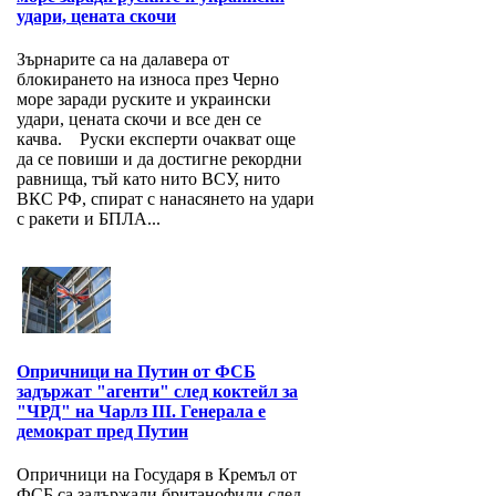
удари, цената скочи
Зърнарите са на далавера от
блокирането на износа през Черно
море заради руските и украински
удари, цената скочи и все ден се
качва. Руски експерти очакват още
да се повиши и да достигне рекордни
равнища, тъй като нито ВСУ, нито
ВКС РФ, спират с нанасянето на удари
с ракети и БПЛА...
Опричници на Путин от ФСБ
задържат "агенти" след коктейл за
"ЧРД" на Чарлз III. Генерала е
демократ пред Путин
Опричници на Государя в Кремъл от
ФСБ са задържали британофили след