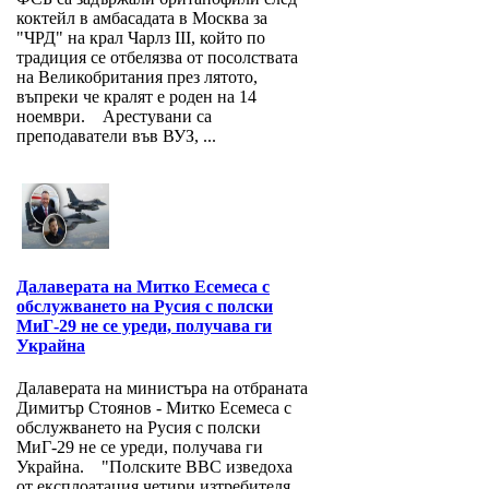
коктейл в амбасадата в Москва за
"ЧРД" на крал Чарлз III, който по
традиция се отбелязва от посолствата
на Великобритания през лятото,
въпреки че кралят е роден на 14
ноември. Арестувани са
преподаватели във ВУЗ, ...
Далаверата на Митко Есемеса с
обслужването на Русия с полски
МиГ-29 не се уреди, получава ги
Украйна
Далаверата на министъра на отбраната
Димитър Стоянов - Митко Есемеса с
обслужването на Русия с полски
МиГ-29 не се уреди, получава ги
Украйна. "Полските ВВС изведоха
от експлоатация четири изтребителя