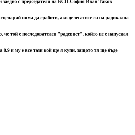
Той заедно с председателя на БСП-София Иван Таков
 сценарий няма да сработи, ако делегатите са на радикална
о, че той е последователен "радевист", който не е напускал
 8.9 и му е все тази кой ще я купи, защото тя ще бъде