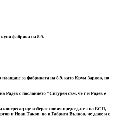
купи фабрика на 8.9.
о плащане за фабриката на 8.9. като Крум Зарков, но
а Радев с посланието "Сигурен съм, че г-н Радев е
на конгресаq ще изберат новия председател на БСП,
аргов и Иван Таков, но и Габриел Вълков, че даже и с