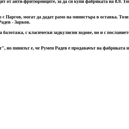
дит от анти-фритюрниците, за да си купи фабриката на 8.9. 
 с Паргов, могат да дадат рамо на министъра в оставка. Този
адев - Зарков.
а балотажа, с класически задкулисни ходове, но и с посланиет
", но пинизът е, че Румен Радев е продавачът на фабриката на