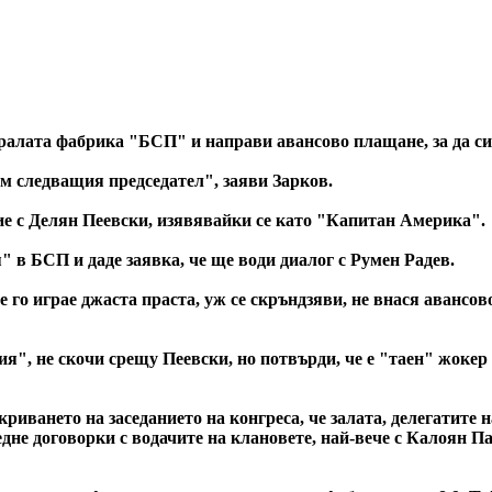
ралата фабрика "БСП" и направи авансово плащане, за да си 
ъм следващия председател", заяви Зарков.
ие с Делян Пеевски, изявявайки се като "Капитан Америка".
 в БСП и даде заявка, че ще води диалог с Румен Радев.
 го играе джаста праста, уж се скръндзяви, не внася авансов
", нe скочи срещу Пеевски, но потвърди, че е "таен" жокер н
риването на заседанието на конгреса, че залата, делегатите 
редне договорки с водачите на клановете, най-вече с Калоян П