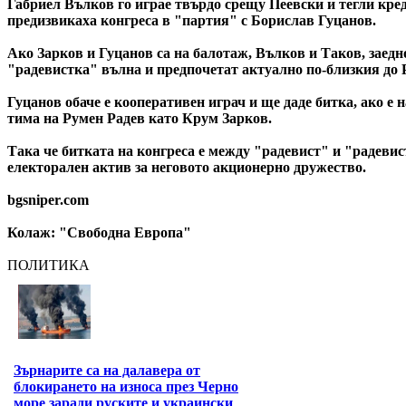
Габриел Вълков го играе твърдо срещу Пеевски и тегли кре
предизвикаха конгреса в "партия" с Борислав Гуцанов.
Ако Зарков и Гуцанов са на балотаж, Вълков и Таков, заедно
"радевистка" вълна и предпочетат актуално по-близкия до Р
Гуцанов обаче е кооперативен играч и ще даде битка, ако е н
тима на Румен Радев като Крум Зарков.
Така че битката на конгреса е между "радевист" и "радевист
електорален актив за неговото акционерно дружество.
bgsniper.com
Колаж: "Свободна Европа"
ПОЛИТИКА
Зърнарите са на далавера от
блокирането на износа през Черно
море заради руските и украински