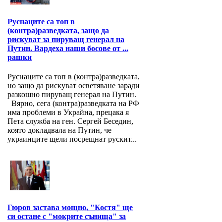
Руснаците са топ в
(контра)разведката, защо да
рискуват за пируващ генерал на
Путин. Вардеха наши босове от ...
рашки
Руснаците са топ в (контра)разведката,
но защо да рискуват осветяване заради
разкошно пируващ генерал на Путин.
Вярно, сега (контра)разведката на РФ
има проблеми в Украйна, прецака я
Пета служба на ген. Сергей Беседин,
която докладвала на Путин, че
украинците щели посрещнат рускит...
Гюров застава мощно, "Костя" ще
си остане с "мокрите сънища" за