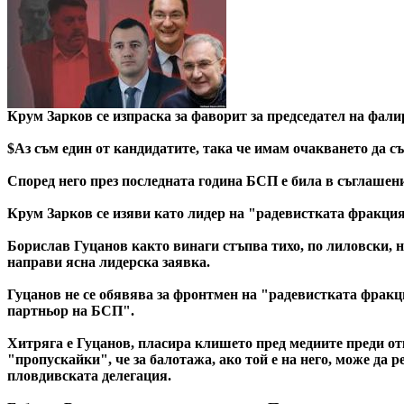
Крум Зарков се изпраска за фаворит за председател на фали
$Аз съм един от кандидатите, така че имам очакването да с
Според него през последната година БСП е била в съглашен
Крум Зарков се изяви като лидер на "радевистката фракция"
Борислав Гуцанов както винаги стъпва тихо, по лиловски, не
направи ясна лидерска заявка.
Гуцанов не се обявява за фронтмен на "радевистката фракция
партньор на БСП".
Хитряга е Гуцанов, пласира клишето пред медиите преди отк
"пропускайки", че за балотажа, ако той е на него, може да 
пловдивската делегация.