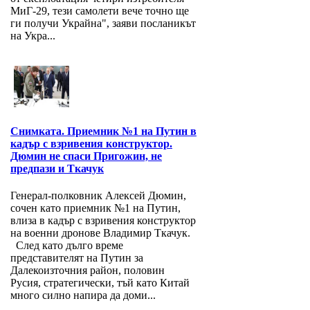
МиГ-29, тези самолети вече точно ще
ги получи Украйна", заяви посланикът
на Укра...
Снимката. Приемник №1 на Путин в
кадър с взривения конструктор.
Дюмин не спаси Пригожин, не
предпази и Ткачук
Генерал-полковник Алексей Дюмин,
сочен като приемник №1 на Путин,
влиза в кадър с взривения конструктор
на военни дронове Владимир Ткачук.
След като дълго време
представителят на Путин за
Далекоизточния район, половин
Русия, стратегически, тъй като Китай
много силно напира да доми...