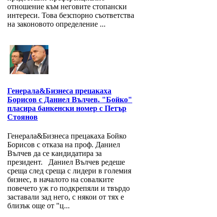
отношение към неговите стопански
интереси. Това безспорно съответства
на законовото определение ...
Генерала&Бизнеса прецакаха
Борисов с Даниел Вълчев. "Бойко"
пласира банкенски номер с Петър
Стоянов
Генерала&Бизнеса прецакаха Бойко
Борисов с отказа на проф. Даниел
Вълчев да се кандидатира за
президент. Даниел Вълчев редеше
среща след среща с лидери в големия
бизнес, в началото на совалките
повечето уж го подкрепяли и твърдо
заставали зад него, с някои от тях е
близък още от "ц...