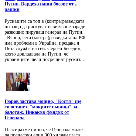
Путин. Вардеха наши босове от ...
рашки
Руснаците са топ в (контра)разведката,
но защо да рискуват осветяване заради
разкошно пируващ генерал на Путин.
Вярно, сега (контра)разведката на РФ
има проблеми в Украйна, прецака я
Пета служба на ген. Сергей Беседин,
която докладвала на Путин, че
украинците щели посрещнат рускит...
Гюров застава мощно, "Костя" ще
си остане с "мокрите сънища" за
балотаж. Никакъв фъндък от
Генерала
Пласирахме пиниз, че Генерала може
да пренасочи едни 300 хиляди гласа