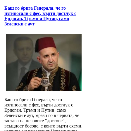
Баш го брига Генерала, че го
изтипосали с фес, върти достлук с
Ердоган, Тръмп и Путин, само
Зеленски е аут
Баш го брига Генерала, че го
изтипосали с фес, върти достлук с
Ердоган, Тръмп и Путин, само
Зеленски е аут, мрази го в червата, че
застава на неговите "достове",
всъщност босове, с които върти схеми,