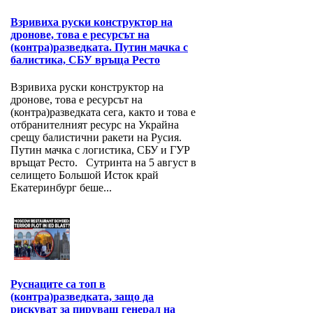
Взривиха руски конструктор на
дронове, това е ресурсът на
(контра)разведката. Путин мачка с
балистика, СБУ връща Ресто
Взривиха руски конструктор на
дронове, това е ресурсът на
(контра)разведката сега, както и това е
отбранителният ресурс на Украйна
срещу балистични ракети на Русия.
Путин мачка с логистика, СБУ и ГУР
връщат Ресто. Сутринта на 5 август в
селището Большой Исток край
Екатеринбург беше...
Руснаците са топ в
(контра)разведката, защо да
рискуват за пируващ генерал на