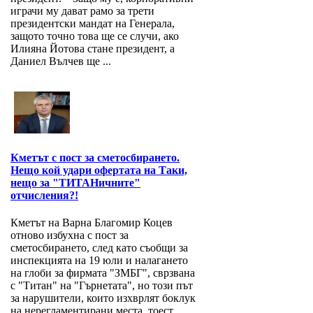
играчи му дават рамо за трети
президентски мандат на Генерала,
защото точно това ще се случи, ако
Илияна Йотова стане президент, а
Даниел Вълчев ще ...
Кметът с пост за сметосбирането.
Нещо кой удари офертата на Таки,
нещо за "ТИТАНичните"
отчисления?!
Кметът на Варна Благомир Коцев
отново избухна с пост за
сметосбирането, след като съобщи за
инспекцията на 19 юли и налагането
на глоби за фирмата "ЗМБГ", сврзвана
с "Титан" на "Гърнетата", но този път
за нарушители, които изхврлят боклук
на нерегламентирани места, тоест