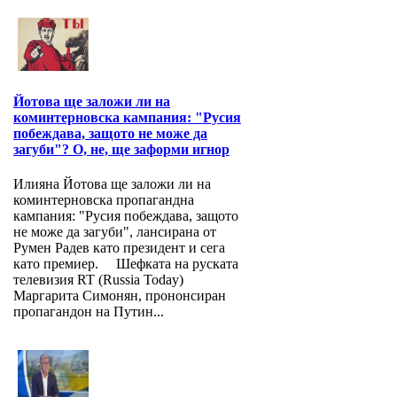
Йотова ще заложи ли на
коминтерновска кампания: "Русия
побеждава, защото не може да
загуби"? О, не, ще заформи игнор
Илияна Йотова ще заложи ли на
коминтерновска пропагандна
кампания: "Русия побеждава, защото
не може да загуби", лансирана от
Румен Радев като президент и сега
като премиер. Шефката на руската
телевизия RT (Russia Today)
Маргарита Симонян, прононсиран
пропагандон на Путин...