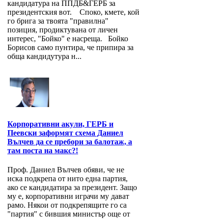
кандидатура на ППДБ&ГЕРБ за
президентския вот. Споко, кмете, кой
го брига за твоята "правилна"
позиция, продиктувана от личен
интерес, "Бойко" е насреща. Бойко
Борисов само пунтира, че припира за
обща кандидутура н...
Корпоративни акули, ГЕРБ и
Пеевски заформят схема Даниел
Вълчев да се пребори за балотаж, а
там поста на макс?!
Проф. Даниел Вълчев обяви, че не
иска подкрепа от нито една партия,
ако се кандидатира за президент. Защо
му е, корпоративни играчи му дават
рамо. Някои от подкрепящите го са
"партия" с бившия министър още от