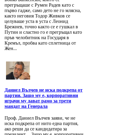
прегръщаше с Румен Радев като с
първо гадже, само дето не го млясна,
както неговия Тодор Живков се
целуваше уста в уста с Леонид
Брежнев, точно както се е гушкал в
Путин и сластно го е прегръщал като
пръв челобитник на Государя в
Кремъл, пробва като сплетница от
Жен...
Даниел Вълчев не иска подкрепа от
партии. Защо му е, корпоративни
играчи му дават рамо за трети
мандат на Генерала
Проф. Даниел Вълчев заяви, че не
иска подкрепа от нито една партия,
ако реши да се кандидатира за
президент. Защо му е, корпоративни