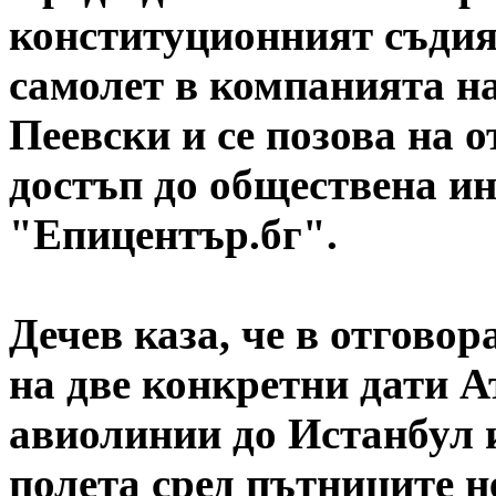
конституционният съдия 
самолет в компанията н
Пеевски и се позова на 
достъп до обществена и
"Епицентър.бг".
Дечев каза, че в отгово
на две конкретни дати А
авиолинии до Истанбул и
полета сред пътниците н