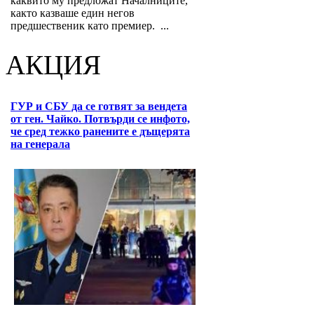
каквито му предложат Началниците,
както казваше един негов
предшественик като премиер. ...
АКЦИЯ
ГУР и СБУ да се готвят за вендета
от ген. Чайко. Потвърди се инфото,
че сред тежко ранените е дъщерята
на генерала