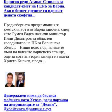
Борисов реди Атанас Стоилов за
кандидат-кмет на ГЕРБ за Варна.
Ако и бизнес групите си вдигнат
цената скофтия...
Предизборната предкампания за
кметския вот във Варна започна, след
като Румен Радев назначи министър
Илин Димитров за областен
координатор на ПБ за Варнeнска
област. Нищо ново под палещите
лъчи на юлското варненско слънце,
още за вота за втория мандат на кмета
Христо Кирчев, предк...
Демерджиев няма да бастиса
мафията като Хувър, реди поръчка
на американците за "Делян".
Дубайската фракция е аут