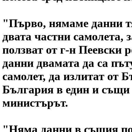
"Първо, нямаме данни тя
двата частни самолета, з
ползват от г-н Пеевски 
данни двамата да са път
самолет, да излитат от 
България в един и същи 
министърът.
"Няма данни в същия по