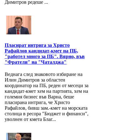
Димитров редеше ...
Пласират интрига за Христо
Рафайлов кандидат-кмет на ПБ,
"работел много за ПБ". Вярно, във
"Фратели" на "Чаталджа"
Веднага след знаковото избиране на
Илин Димитров за областен
координатор на ПБ, реден от месеци за
кандидат-кмет хем на партията, хем на
големия бизнес във Варна, беше
пласирана интрига, че Христо
Рафайлов, бивш зам.-кмет на морската
столица в ресора "Бюджет и финанси",
уволнен от кмета Благ...