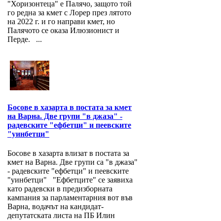
"Хоризонтеца" е Палячо, защото той
го редна за кмет с Лорер през лятото
на 2022 г. и го направи кмет, но
Палячото се оказа Илюзионист и
Перде. ...
Босове в хазарта в постата за кмет
на Варна. Две групи "в джаза" -
радевските "ефбетци" и пеевските
"уинбетци"
Босове в хазарта влизат в постата за
кмет на Варна. Две групи са "в джаза"
- радевските "ефбетци" и пеевските
"уинбетци" "Ефбетците" се заявиха
като радевски в предизборната
кампания за парламентарния вот във
Варна, водачът на кандидат-
депутатската листа на ПБ Илин