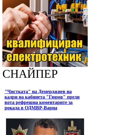
СНАЙПЕР
"Чистката" на Демерджиев на
кадри на кабинета "Гюров" преди
вота рефрешна коментарите за
рокада в ОДМВР-Варна