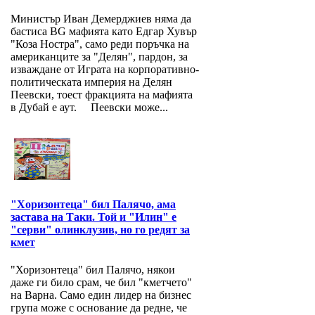
Министър Иван Демерджиев няма да
бастиса BG мафията като Едгар Хувър
"Коза Ностра", само реди поръчка на
американците за "Делян", пардон, за
изваждане от Играта на корпоративно-
политическата империя на Делян
Пеевски, тоест фракцията на мафията
в Дубай е аут. Пеевски може...
"Хоризонтеца" бил Палячо, ама
застава на Таки. Той и "Илин" е
"серви" олинклузив, но го редят за
кмет
"Хоризонтеца" бил Палячо, някои
даже ги било срам, че бил "кметчето"
на Варна. Само един лидер на бизнес
група може с основание да редне, че