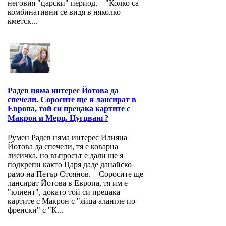
неговия "царски" период. "Колко са
комбинативни се видя в няколко
кметск...
Радев няма интерес Йотова да
спечели. Соросите ще я лансират в
Европа, той си прецака картите с
Макрон и Мерц. Цугцванг?
Румен Радев няма интерес Илияна
Йотова да спечели, тя е коварна
лисичка, но въпросът е дали ще я
подкрепи както Царя даде данайско
рамо на Петър Стоянов. Соросите ще
лансират Йотова в Европа, тя им е
"клиент", докато той си прецака
картите с Макрон с "яйца алангле по
френски" с "К...