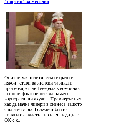
"партия" за местния
Опитни уж политически играчи и
някои "стари варненски тарикати",
прогнозират, че Генерала в комбина с
външни фактори щял да намачка
корпоративни акули. Премиерът няма
как да мачка лидери в бизнеса, защото
е партия с тях. Големият бизнес
винаги е с властта, но и тя гледа да е
ОК с к...