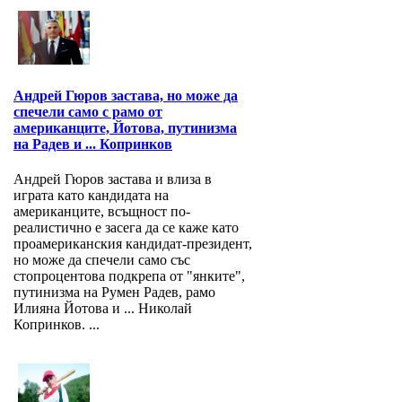
Андрей Гюров застава, но може да
спечели само с рамо от
американците, Йотова, путинизма
на Радев и ... Копринков
Андрей Гюров застава и влиза в
играта като кандидата на
американците, всъщност по-
реалистично е засега да се каже като
проамериканския кандидат-президент,
но може да спечели само със
стопроцентова подкрепа от "янките",
путинизма на Румен Радев, рамо
Илияна Йотова и ... Николай
Копринков. ...