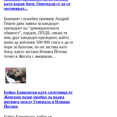
като корав боец. Опитвали се да го
мотивират...
Бившият служебен премиер Андрей
Гюров дава заявка за кандидат-
президент на "демократичната
общност", пардон, ППДБ, сякаш тя
има друг кандидат-президент, който
може да доближи 500 000 гласа и да се
бори за балотаж, но не застава като
боец, както застана Илияна Йотова
точно в Жегата с американ...
Бойко Банкенски като сплетница от
Женския пазар пробва да вкара
интрига между Генерала и Илияна
Йотова
Бойко Банкенски, който се