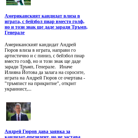
Американският кандидат влиза в
играта, с бейзбол пиар вместо голф,
но и този знак ще даде заради Тръмп,
Генерале
Американският кандидат Андрей
Гюров влиза в играта, направи го
артистично и с пиниз, с бейзбол пиар
вместо голф, но и този знак ще даде
заради Тръмп, Генерале. Иначе
Илияна Йотова да залага на соросите,
играта на Андрей Гюров се очертава -
"тръмпист на прикритие", открит
украинист,...
Андрей Гюров дава заявка за
кандидат-президент, но не застава