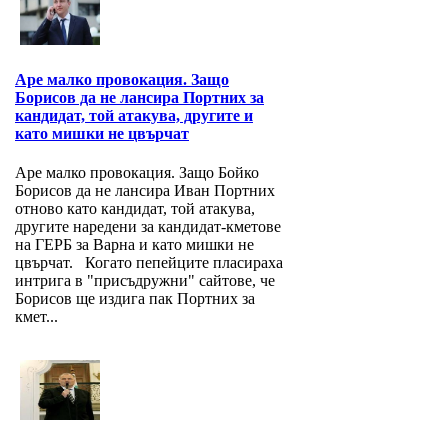
Аре малко провокация. Защо
Борисов да не лансира Портних за
кандидат, той атакува, другите и
като мишки не цвърчат
Аре малко провокация. Защо Бойко
Борисов да не лансира Иван Портних
отново като кандидат, той атакува,
другите наредени за кандидат-кметове
на ГЕРБ за Варна и като мишки не
цвърчат. Когато пепейците пласираха
интрига в "присъдружни" сайтове, че
Борисов ще издига пак Портних за
кмет...