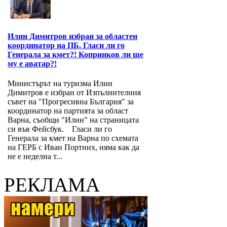
Илин Димитров избран за областен
координатор на ПБ. Гласи ли го
Генерала за кмет?! Копринков ли ще
му е аватар?!
Министърът на туризма Илин
Димитров е избран от Изпълнителния
съвет на "Прогресивна България" за
координатор на партията за област
Варна, съобщи "Илин" на страницата
си във Фейсбук. Гласи ли го
Генерала за кмет на Варна по схемата
на ГЕРБ с Иван Портних, няма как да
не е неделна т...
РЕКЛАМА