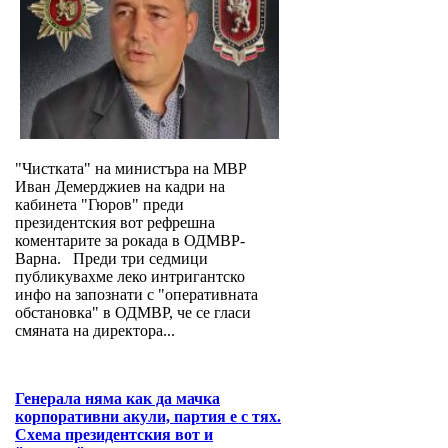
"Чистката" на министъра на МВР
Иван Демерджиев на кадри на
кабинета "Гюров" преди
президентския вот рефрешна
коментарите за рокада в ОДМВР-
Варна. Преди три седмици
публикувахме леко интригантско
инфо на запознати с "оперативната
обстановка" в ОДМВР, че се гласи
смяната на директора...
Генерала няма как да мачка
корпоративни акули, партия е с тях.
Схема президентския вот и