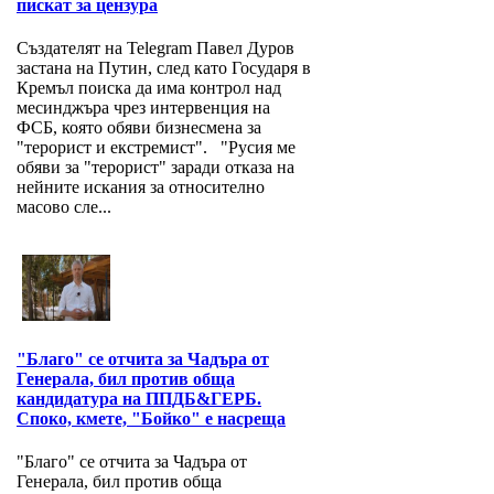
пискат за цензура
Създателят на Telegram Павел Дуров
застана на Путин, след като Государя в
Кремъл поиска да има контрол над
месинджъра чрез интервенция на
ФСБ, която обяви бизнесмена за
"терорист и екстремист". "Русия ме
обяви за "терорист" заради отказа на
нейните искания за относително
масово сле...
"Благо" се отчита за Чадъра от
Генерала, бил против обща
кандидатура на ППДБ&ГЕРБ.
Споко, кмете, "Бойко" е насреща
"Благо" се отчита за Чадъра от
Генерала, бил против обща