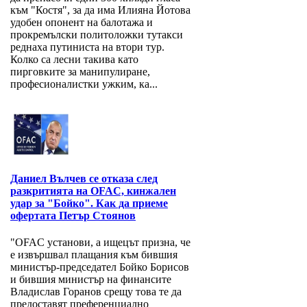
към "Костя", за да има Илияна Йотова
удобен опонент на балотажа и
прокремълски политоложки тутакси
реднаха путиниста на втори тур.
Колко са лесни такива като
пирговките за манипулиране,
професионалистки ужким, ка...
Даниел Вълчев се отказа след
разкритията на OFAC, кинжален
удар за "Бойко". Как да приеме
офертата Петър Стоянов
"OFAC установи, а ищецът призна, че
е извършвал плащания към бившия
министър-председател Бойко Борисов
и бившия министър на финансите
Владислав Горанов срещу това те да
предоставят преференциално