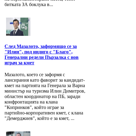
битката ЗА боклука в...
След Мазалото, заформящо се за
"Илин", под индиго с "Благо",
Генерални редели Пързалка с нов
играч за кмет
Мазалото, което се заформя с
лансирания като фаворит за кандидат-
кмет на партията на Генерала за Варна
министър на туризма Илин Димитров,
областен координатор на ПБ, заради
конфронтацията на клана
"Копринков", който играе за
партийно-корпоративен кмет, с клана
"Демерджиев", който е за кмет, ...