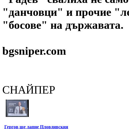
"данчовци" и прочие "л
"босове" на държавата.
bgsniper.com
СНАЙПЕР
Гергов ще лапне Пловдивския