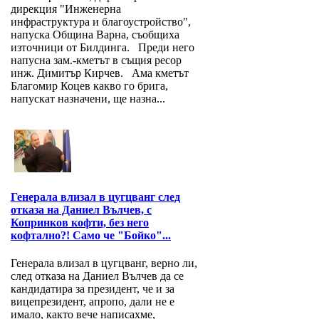
дирекция "Инженерна
инфраструктура и благоустройство",
напуска Община Варна, съобщиха
източници от Билдинга. Преди него
напусна зам.-кметът в същия ресор
инж. Димитър Кирчев. Ама кметът
Благомир Коцев какво го брига,
напускат назначени, ще назна...
Генерала влизал в цугцванг след
отказа на Даниел Вълчев, с
Копринков кофти, без него
кофтално?! Само че "Бойко"...
Генерала влизал в цугцванг, верно ли,
след отказа на Даниел Вълчев да се
кандидатира за президент, че и за
вицепрезидент, апропо, дали не е
имало, както вече написахме,