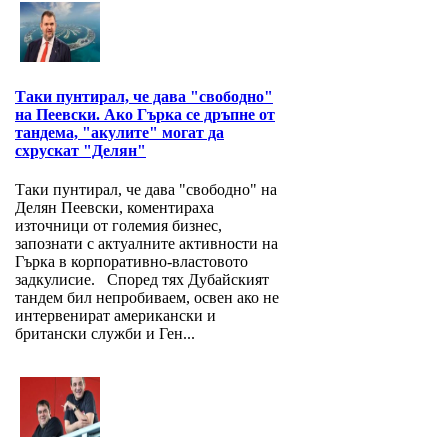
Таки пунтирал, че дава "свободно"
на Пеевски. Ако Гърка се дръпне от
тандема, "акулите" могат да
схрускат "Делян"
Таки пунтирал, че дава "свободно" на
Делян Пеевски, коментираха
източници от големия бизнес,
запознати с актуалните активности на
Гърка в корпоративно-властовото
задкулисие. Според тях Дубайският
тандем бил непробиваем, освен ако не
интервенират американски и
британски служби и Ген...