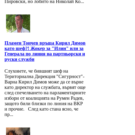
Пировски, но лобито на Николай Ко...
Пламен Тончев връща Кирил Димов
като шеф?! Жокер за "Илин" или за
Генерала по линия на партньорски и
руски служби
Слуховете, че бившият шеф на
Териториална Дирекция "Сигурност"-
Варна Кирил Димов може да се върне
като директор на службата, вървят още
след спечелването на парламентарните
избори от коалицията на Румен Радев,
защото били близки по линия на ВКР
и прочие. След като стана ясно, че
пр...