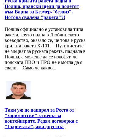
Руска крилата ракета падна в
Полша, ирански щели да полетят
към Варна за Безмер-"безвиз".
Йотова свалена "ракета"?!
Полша официално е установила типа
ракета, която падна в Люблинското
воеводство, оказало се, че това е руска
крилата ракета Х-101. Путинистите
не мъцват за руската ракета, паднала в
Полша, а можеше да се изкефят, че
полската ПВО и ПРО не е могла да я
свали. Само че какво...
Таки уж не напирал за Ресто от
"хоризонтски" за кеша за
контейнерите. Редял договорка с
"Гърнетата", ама друг път