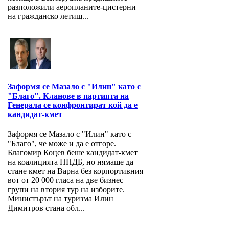
разположили аеропланите-цистерни
на гражданско летищ...
Заформя се Мазало с "Илин" като с
"Благо". Кланове в партията на
Генерала се конфронтират кой да е
кандидат-кмет
Заформя се Мазало с "Илин" като с
"Благо", че може и да е отгоре.
Благомир Коцев беше кандидат-кмет
на коалицията ППДБ, но нямаше да
стане кмет на Варна без корпортивния
вот от 20 000 гласа на две бизнес
групи на втория тур на изборите.
Министърът на туризма Илин
Димитров стана обл...