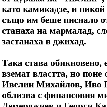
като камикадзе, и никой 
също им беше писнало о
станаха на мармалад, сл
застанаха в джихад.
Така става обикновено, 
вземат властта, но поне 
Ивелин Михайлов, Иво П
облизва с финансовия м
Демерджиев и Георги Кан