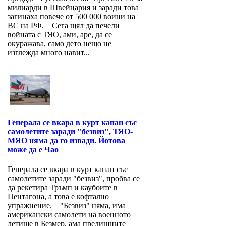
милиарди в Швейцария и заради това
загинаха повече от 500 000 воини на
ВС на РФ. Сега щял да печели
войната с ТЯО, ами, аре, да се
окуражава, само дето нещо не
изглежда много навит...
Генерала се вкара в курт капан със
самолетите заради "безвиз", ТЯО-
МЯО няма да го извади. Йотова
може да е Чао
Генерала се вкара в курт капан със
самолетите заради "безвиз", пробва се
да рекетира Тръмп и каубоите в
Пентагона, а това е кофтално
упражнение. "Безвиз" няма, има
американски самолети на военното
летище в Безмер, ама предишните