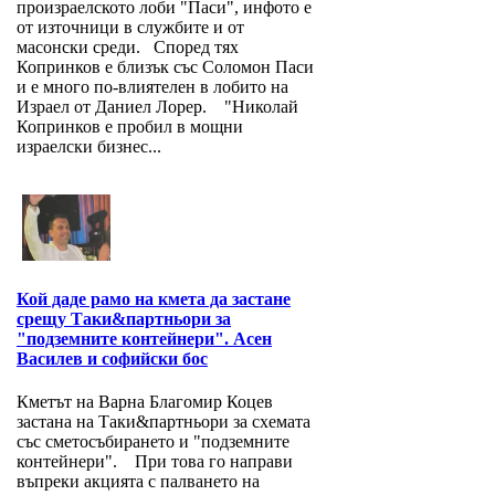
произраелското лоби "Паси", инфото е
от източници в службите и от
масонски среди. Според тях
Копринков е близък със Соломон Паси
и е много по-влиятелен в лобито на
Израел от Даниел Лорер. "Николай
Копринков е пробил в мощни
израелски бизнес...
Кой даде рамо на кмета да застане
срещу Таки&партньори за
"подземните контейнери". Асен
Василев и софийски бос
Кметът на Варна Благомир Коцев
застана на Таки&партньори за схемата
със сметосъбирането и "подземните
контейнери". При това го направи
въпреки акцията с палването на