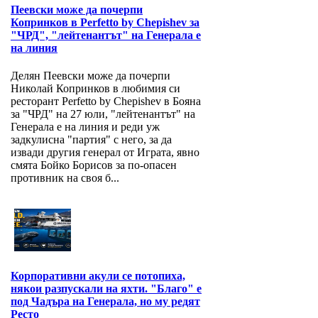
Пеевски може да почерпи
Копринков в Perfetto by Chepishev за
"ЧРД", "лейтенантът" на Генерала е
на линия
Делян Пеевски може да почерпи
Николай Копринков в любимия си
ресторант Perfetto by Chepishev в Бояна
за "ЧРД" на 27 юли, "лейтенантът" на
Генерала е на линия и реди уж
задкулисна "партия" с него, за да
извади другия генерал от Играта, явно
смята Бойко Борисов за по-опасен
противник на своя б...
Корпоративни акули се потопиха,
някои разпускали на яхти. "Благо" е
под Чадъра на Генерала, но му редят
Ресто