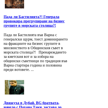
Пада ли Бастилията?! Генерала
провокира прегрупиране на бизнес
групите в морската столица?!
Пада ли Бастилията във Варна с
генералски щурм, тоест доминирането
на фракциите на бизнес групите в
мнозинството в Общинския съвет в
морската столица?! Пренареждането
за кметския вот и за избора на
общински съветници по традиция във
Варна стартира година и половина
преди вотовете. ...
Движуха в Дубай. BG братвата,
начело с Пахана Таки, застава до