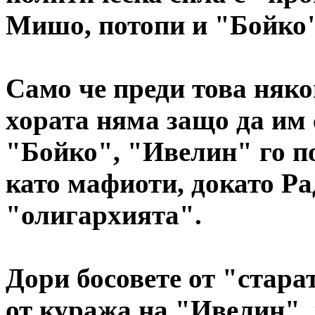
Мишо, потопи и "Бойко"
Само че преди това няко
хората няма защо да им 
"Бойко", "Ивелин" го по
като мафиоти, докато Ра
"олигархията".
Дори босовете от "стар
от куража на "Ивелин",