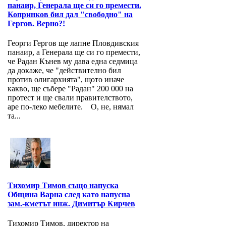
панаир, Генерала ще си го премести.
Копринков бил дал "свободно" на
Гергов. Верно?!
Георги Гергов ще лапне Пловдивския
панаир, а Генерала ще си го премести,
че Радан Кънев му дава една седмица
да докаже, че "действително бил
против олигархията", щото иначе
какво, ще събере "Радан" 200 000 на
протест и ще свали правителството,
аре по-леко мебелите. О, не, нямал
та...
Тихомир Тимов също напуска
Община Варна след като напусна
зам.-кметът инж. Димитър Кирчев
Тихомир Тимов, директор на