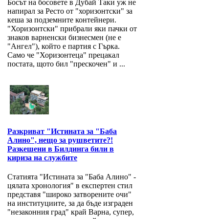
Босът на босовете в Дубай Таки уж не
напирал за Ресто от "хоризонтски" за
кеша за подземните контейнери.
"Хоризонтски" прибрали яки пачки от
знаков варненски бизнесмен (не е
"Ангел"), който е партия с Гърка.
Само че "Хоризонтеца" прецакал
постата, щото бил "прескочен" и ...
Разкриват "Истината за "Баба
Алино", нещо за рушветите?!
Разкешени в Билдинга били в
кириза на службите
Статията "Истината за "Баба Алино" -
цялата хронология" в експертен стил
представя "широко затворените очи"
на институциите, за да бъде изграден
"незаконния град" край Варна, супер,