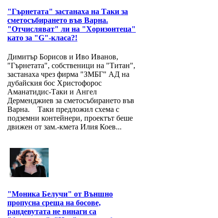
"Гърнетата" застанаха на Таки за
сметосъбирането във Варна.
"Отчисляват" ли на "Хоризонтеца"
като за "G"-класа?!
Димитър Борисов и Иво Иванов,
"Гърнетата", собственици на "Титан",
застанаха чрез фирма "ЗМБГ" АД на
дубайския бос Христофорос
Аманатидис-Таки и Ангел
Дерменджиев за сметосъбирането във
Варна. Таки предложил схема с
подземни контейнери, проектът беше
движен от зам.-кмета Илия Коев...
"Моника Белучи" от Външно
пропусна среща на босове,
рандевутата не винаги са