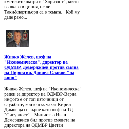
кметските шатри в "Хоризонт", която
го вкара в ципия, не че
Таки&партньори са в темата. Кой му
даде рамо...
Живко Желев, шеф на
"Икономическа", директор на
ОДМВР. Демерджиев против смяна
на Пировски. Даниел Славов "на
коня"
Живко Желев, шеф на "Икономическа"
реден за директор на ОДМВР-Варна,
инфото е от топ източници от
службите, които пък чакат Кирил
Димов да се върне като шеф на ТД
"Сигурност". Министър Иван
Демерджиев бил против смяната на
директора на ОДМВР Цветан