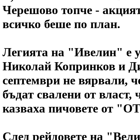
Черешово топче - акцият
всичко беше по план.
Легията на "Ивелин" е у
Николай Копринков и Ди
септември не вярвали, ч
бъдат свалени от власт, 
казваха пичовете от "
След рейдовете на "Вел