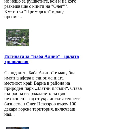
но нещо за рушветите, кой и на кого
разкешваше с кинти на "Олег"?!
Кметство "Приморски" връща
препис...
Истината за "Баба Алино" - цялата
хронология
Скандалът „Баба Алино“ е мащабна
имотна афера в едноименната
местност край Варна в района на
природен парк „Златни пясъци“. Става
въпрос за изграждането на цял
незаконен град от украинския сенчест
бизнесмен Олег Невзоров върху 100
декара горска територия, включващ
над...