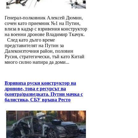
Генерал-полковник Алексей Дюмин,
сочен като приемник №1 на Путин,
влиза в кадър с взривения конструктор
на военни дронове Владимир Ткачук.
След като дълго време
представителят на Путин за
Далекоизточния район, половин
Русия, стратегически, тъй като Китай
много силно напира да доми...
Взривиха руски конструктор на
дронове, това е ресурсът на
(контра)разведката. Путин мачка с
балистика, СБУ връща Ресто