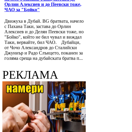
Орлин Алексиев и до Пеевски тоже,
ЧАО за "Бойко"
Движуха в Дубай. BG братвата, начело
с Пахана Таки, застава до Орлин
Алексиев и до Делян Пеевски тоже, но
"Бойко", който не бил чувал и виждал
Таки, вервайте, бил ЧАО. Дубайци,
от Чочо Александров до Сталийски
Джуниър и Радо Слънцето, поканен за
голяма среща на дубайската братва п...
РЕКЛАМА