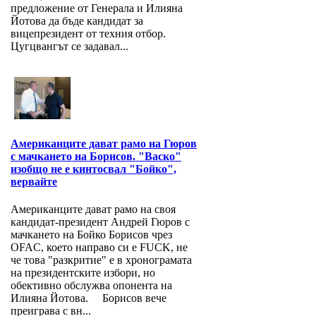
предложение от Генерала и Илияна
Йотова да бъде кандидат за
вицепрезидент от техния отбор.
Цугцвангът се задавал...
Американците дават рамо на Гюров
с мачкането на Борисов. "Васко"
изобщо не е кинтосвал "Бойко",
вервайте
Американците дават рамо на своя
кандидат-президент Андрей Гюров с
мачкането на Бойко Борисов чрез
OFAC, което направо си е FUCK, не
че това "разкритие" е в хронограмата
на президентските избори, но
обективно обслужва опонента на
Илияна Йотова. Борисов вече
преиграва с вн...