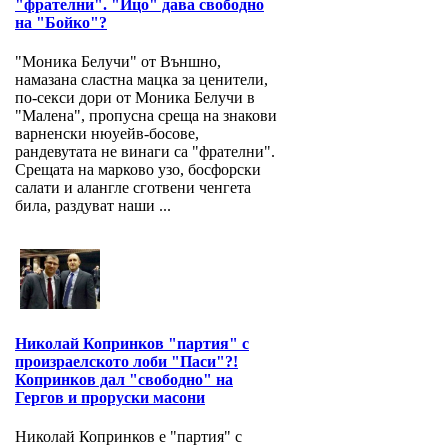
"фрателни". "Ицо" дава свободно
на "Бойко"?
"Моника Белучи" от Външно,
намазана сластна мацка за ценители,
по-секси дори от Моника Белучи в
"Малена", пропусна среща на знакови
варненски нюуейв-босове,
рандевутата не винаги са "фрателни".
Срещата на марково узо, босфорски
салати и алангле сготвени ченгета
била, раздуват наши ...
Николай Копринков "партия" с
произраелското лоби "Паси"?!
Копринков дал "свободно" на
Гергов и проруски масони
Николай Копринков е "партия" с