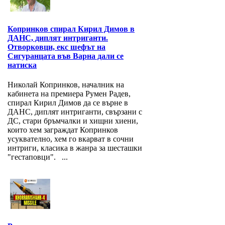
Копринков спирал Кирил Димов в
ДАНС, диплят интриганти.
Отворковци, екс шефът на
Сигуранцата във Варна дали се
натиска
Николай Копринков, началник на
кабинета на премиера Румен Радев,
спирал Кирил Димов да се върне в
ДАНС, диплят интриганти, свързани с
ДС, стари бръмчалки и хищни хиени,
които хем заграждат Копринков
усуквателно, хем го вкарват в сочни
интриги, класика в жанра за шесташки
"гестаповци". ...