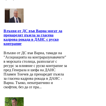
Влъхви от ДС във Варна могат да
пренаредят пъзела за гласена
кадрова рокада в ДАНС с руско
контрапие
Влъхви от ДС във Варна, тамади на
"Асоциацията на контраразунавачите"
в морската столица, разполагат с
ресурс за влияние с руско контрапие за
пред Генерала и шефа на ДАНС
Пламен Тончев да пренаредят пъзела
за гласена кадрова рокада в ДАНС -
Варна. Тънко, ненатрапчиво и
скофтия, без да се пра...