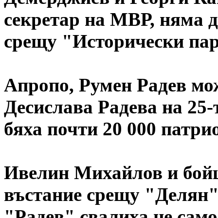
секретар на МВР, няма д
срещу "Исторически пар
Апропо, Румен Радев мож
Десислава Радева на 25-
бяха почти 20 000 патрио
Ивелин Михайлов и бойц
въстание срещу "Делян"
"Радев" свалиха не само