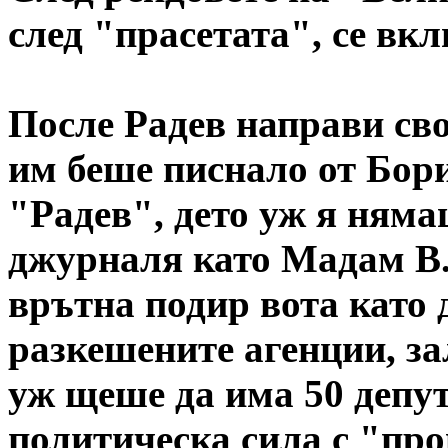
след "прасетата", се вк
После Радев направи сво
им беше писнало от Бор
"Радев", дето уж я няма
джурналя като Мадам В.,
врътна подир вота като 
разкешените агенции, за
уж щеше да има 50 депут
политическа сила с "пр