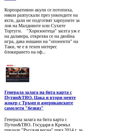
Корпоративни акули се потопиха,
някои разпускали през уикендите на
яхти, дали не подготвят харпуните за
лов на Малдивите или Сухите
Тортуги. "Хоризонтеца" засега уж е
на далавера, открехва се на двойна
игра, дава нишани на "опоненти" на
Таки, че е в техен интерес
блокирането на оф...
Генерала залага на бита карта с
Путин&ТЯО. Цака и втори менте
жокер с Тръмп и американските
самолети "безвиз"
Генерала залага на бита карта с
Путин&ТЯО. Государя в Кремъл
предаде "Русская весна" през 2014 г. за