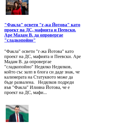
"Факла" освети "г-жа Йотова" като
проект на ДС, мафията и Пеевски.
Аре Мадам В. да опровергае
"сладкопойно"
"Факла" освети "г-жа Йотова" като
проект на ДС, мафията и Пеевски. Аре
Мадам В. да опровергае
"сладкопойно" Недялко Недялков,
който със залп в блога си даде знак, че
калимерата на Статуквото може да
бъде развалена. Недялков подреди
във "Факла" Илияна Йотова, че е
проект на ДС, мафи...