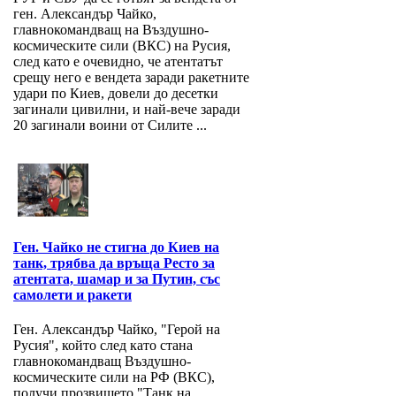
ген. Александър Чайко,
главнокомандващ на Въздушно-
космическите сили (ВКС) на Русия,
след като е очевидно, че атентатът
срещу него е вендета заради ракетните
удари по Киев, довели до десетки
загинали цивилни, и най-вече заради
20 загинали воини от Силите ...
Ген. Чайко не стигна до Киев на
танк, трябва да връща Ресто за
атентата, шамар и за Путин, със
самолети и ракети
Ген. Александър Чайко, "Герой на
Русия", който след като стана
главнокомандващ Въздушно-
космическите сили на РФ (ВКС),
получи прозвището "Танк на