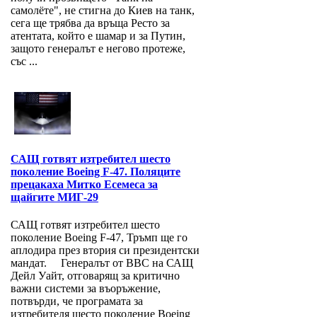
самолёте", не стигна до Киев на танк,
сега ще трябва да връща Ресто за
атентата, който е шамар и за Путин,
защото генералът е негово протеже,
със ...
САЩ готвят изтребител шесто
поколение Boeing F-47. Поляците
прецакаха Митко Есемеса за
щайгите МИГ-29
САЩ готвят изтребител шесто
поколение Boeing F-47, Тръмп ще го
аплодира през втория си президентски
мандат. Генералът от ВВС на САЩ
Дейл Уайт, отговарящ за критично
важни системи за въоръжение,
потвърди, че програмата за
изтребителя шесто поколение Boeing