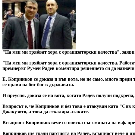
"На мен ми трябват хора с организаторски качества", заяв
"На мен ми трябват хора с организаторски качества. Работат
премиерът Румен Радев коментира решението си да назначи
Е, Копринков се доказа и във вота, но не само, много преди
се прави на биг бос в държавата.
И преуспя, доказа се на вота, когато Радев получи подкрепа,
Въпросът е, че Копринков и без това е атакуван като "Сив 
Джакузито, а това да ескалира атаките.
Всъщност Копринков вече го поиска със смяната на и.ф. пр
Копринков ще гради партията на Радев, всъщност вече я изг