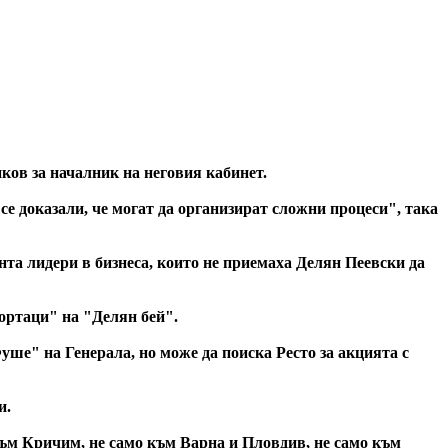
ков за началник на неговия кабинет.
се доказали, че могат да организират сложни процеси", така
ента лидери в бизнеса, които не приемаха Делян Пеевски да
 "ортаци" на "Делян бей".
уше" на Генерала, но може да поиска Ресто за акцията с
и.
към Кричим, не само към Варна и Пловдив, не само към