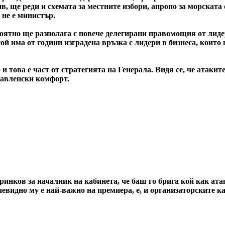
в, ще реди и схемата за местните избори, апропо за морската
 не е министър.
роятно ще разполага с повече делегирани правомощия от лиде
ой има от години изградена връзка с лидери в бизнеса, които
 това е част от стратегията на Генерала. Видя се, че атаки
правленски комфорт.
принков за началник на кабинета, че баш го брига кой как а
чевидно му е най-важно на премиера, е, и организаторските к