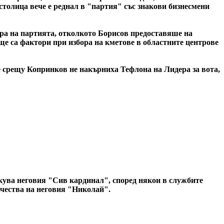
 столица вече е реднал в "партия" със знакови бизнесмени
ра на партията, отколкото Борисов предоставяше на
 ще са фактори при избора на кметове в областните центрове
те срещу Копринков не накърниха Тефлона на Лидера за вота,
такува неговия "Сив кардинал", според някои в службите
ачества на неговия "Николай".