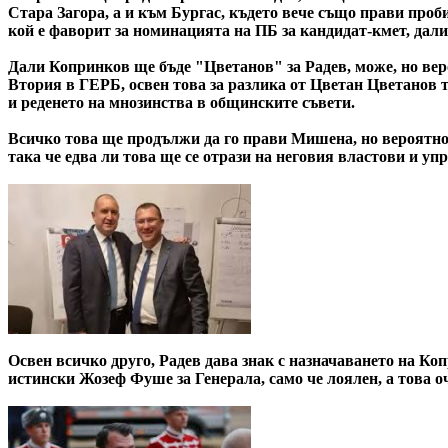
Стара Загора, а и към Бургас, където вече също прави проби
кой е фаворит за номинацията на ПБ за кандидат-кмет, дали
Дали Копринков ще бъде "Цветанов" за Радев, може, но ве
Втория в ГЕРБ, освен това за разлика от Цветан Цветанов т
и реденето на мнозинства в общинските съвети.
Всичко това ще продължи да го прави Мишена, но вероятно и
така че едва ли това ще се отрази на неговия властови и у
Освен всичко друго, Радев дава знак с назначаването на Ко
истински Жозеф Фуше за Генерала, само че лоялен, а това о