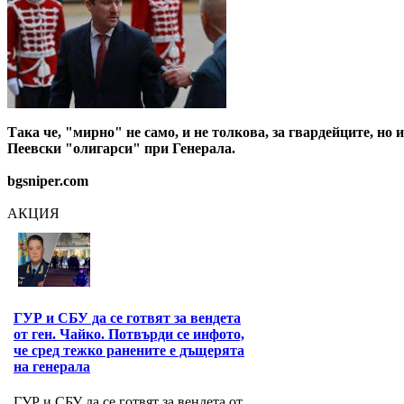
Така че, "мирно" не само, и не толкова, за гвардейците, н
Пеевски "олигарси" при Генерала.
bgsniper.com
АКЦИЯ
ГУР и СБУ да се готвят за вендета
от ген. Чайко. Потвърди се инфото,
че сред тежко ранените е дъщерята
на генерала
ГУР и СБУ да се готвят за вендета от