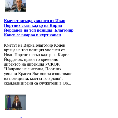
Кметът връща уволнен от Иван
Портних скъп кадър на Кирил
Йорданов на топ позиция. Благомир
Коцев се вкарва в курт капан
Кметът на Варна Благомир Коцев
връща на топ позиция уволнен от
Иван Портних скъп кадър на Кирил
Йорданов, прави го временно
директор на дирекция УСКОР.
"Направо не е истина, Портних
уволни Красен Якимов за използване
на позицията, кметът го връща",
скандализирани са служители в Об...