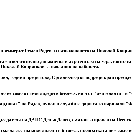
и премиерът Румен Радев за назначаването на Николай Коприн
а е изключително динамична и аз разчитам на хора, които са 
 Николай Копринков за началник на кабинета.
 това, години преди това, Организаторът подреди край презид
 но не само от тези лидери в бизнеса, но и от "лейтенанти" и
кардинал" на Радев, някои в службите дори са го наричали "Ф
едседателя на ДАНС Деньо Денев, смятан за прокси на Пеевск
ражда със знакови лидери в бизнеса, препратката не е само 