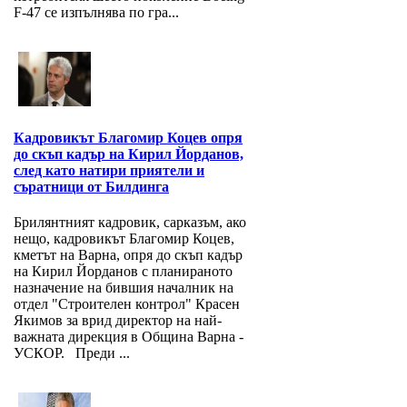
F-47 се изпълнява по гра...
Кадровикът Благомир Коцев опря
до скъп кадър на Кирил Йорданов,
след като натири приятели и
съратници от Билдинга
Брилянтният кадровик, сарказъм, ако
нещо, кадровикът Благомир Коцев,
кметът на Варна, опря до скъп кадър
на Кирил Йорданов с планираното
назначение на бившия началник на
отдел "Строителен контрол" Красен
Якимов за врид директор на най-
важната дирекция в Община Варна -
УСКОР. Преди ...