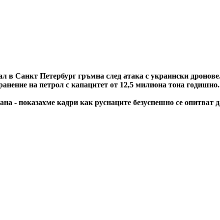
ал в Санкт Петербург гръмна след атака с украински дронове
ранение на петрол с капацитет от 12,5 милиона тона годишно.
на - показахме кадри как руснаците безуспешно се опитват д