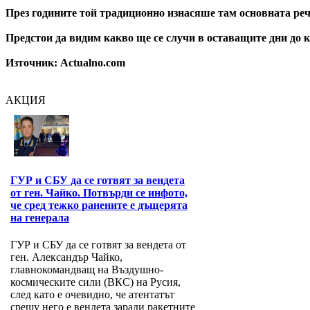
През годините той традиционно изнасяше там основната реч,
Предстои да видим какво ще се случи в оставащите дни до к
Източник: Actualno.com
АКЦИЯ
ГУР и СБУ да се готвят за вендета
от ген. Чайко. Потвърди се инфото,
че сред тежко ранените е дъщерята
на генерала
ГУР и СБУ да се готвят за вендета от
ген. Александър Чайко,
главнокомандващ на Въздушно-
космическите сили (ВКС) на Русия,
след като е очевидно, че атентатът
срещу него е вендета заради ракетните