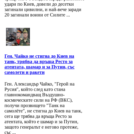
удари по Киев, довели до десетки
загинали цивилни, и най-вече заради
20 загинали воини от Силите ...
Ген. Чайко не стигна до Киев на
танк, трябва да връща Ресто за
атентата, шамар и за Путин, със
самолети и ракети
Ген. Александър Чайко, "Герой на
Русия", който след като стана
главнокомандващ Въздушно-
космическите сили на РФ (ВКС),
получи прозвището "Танк на
самолёте", не стигна до Киев на танк,
сега ще трябва да връща Ресто за
атентата, който е шамар и за Путин,
защото генералът е негово протеже,
със ...