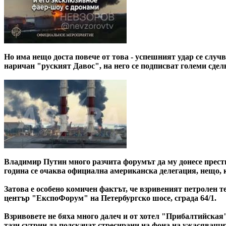
Но има нещо доста повече от това - успешният удар се случ
наричан "руският Давос", на него се подписват големи сде
Владимир Путин много разчита форумът да му донесе престиж
година се очаква официална американска делегация, нещо, ко
Затова е особено комичен фактът, че взривеният петролен т
център "ЕкспоФорум" на Петербургско шосе, сграда 64/1.
Взривовете не бяха много далеч и от хотел "Прибалтийская
тази сутрин да подскачат стресирани на фона на ужасяващи