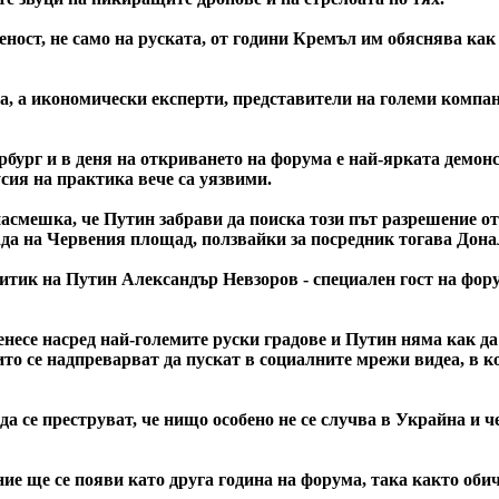
еност, не само на руската, от години Кремъл им обяснява как
ора, а икономически експерти, представители на големи комп
бург и в деня на откриването на форума е най-ярката демонс
сия на практика вече са уязвими.
асмешка, че Путин забрави да поиска този път разрешение от
рада на Червения площад, ползвайки за посредник тогава Дон
итик на Путин Александър Невзоров - специален гост на фор
енесе насред най-големите руски градове и Путин няма как да 
ито се надпреварват да пускат в социалните мрежи видеа, в 
 да се преструват, че нищо особено не се случва в Украйна и 
ние ще се появи като друга година на форума, така както об