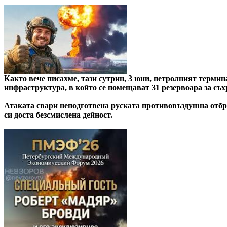
Както вече писахме, тази сутрин, 3 юни, петролният термин
инфраструктура, в който се помещават 31 резервоара за съх
Атаката свари неподготвена руската противовъздушна отбра
си доста безсмислена дейност.