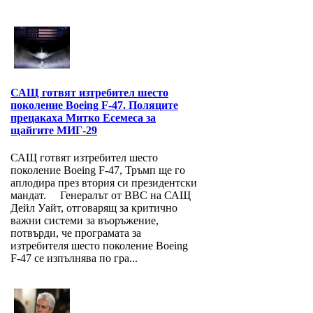
САЩ готвят изтребител шесто
поколение Boeing F-47. Поляците
прецакаха Митко Есемеса за
щайгите МИГ-29
САЩ готвят изтребител шесто
поколение Boeing F-47, Тръмп ще го
аплодира през втория си президентски
мандат. Генералът от ВВС на САЩ
Дейл Уайт, отговарящ за критично
важни системи за въоръжение,
потвърди, че програмата за
изтребителя шесто поколение Boeing
F-47 се изпълнява по гра...