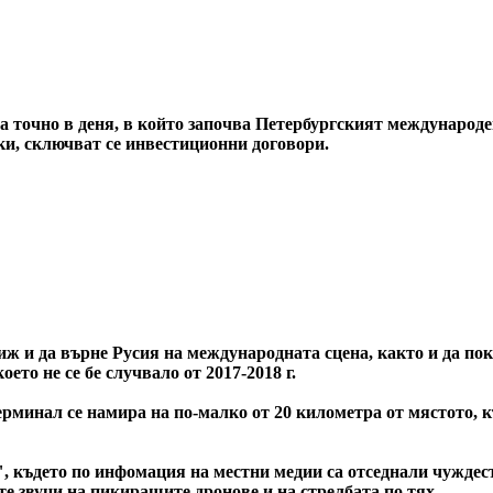
ва точно в деня, в който започва Петербургският международ
лки, сключват се инвестиционни договори.
 и да върне Русия на международната сцена, както и да пока
ето не се бе случвало от 2017-2018 г.
ерминал се намира на по-малко от 20 километра от мястото, к
", където по инфомация на местни медии са отседнали чуждес
те звуци на пикиращите дронове и на стрелбата по тях.