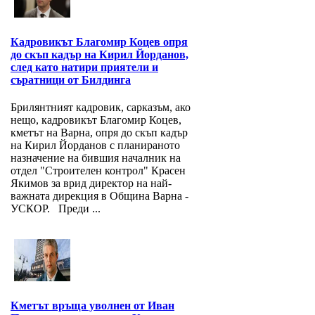
Кадровикът Благомир Коцев опря
до скъп кадър на Кирил Йорданов,
след като натири приятели и
съратници от Билдинга
Брилянтният кадровик, сарказъм, ако
нещо, кадровикът Благомир Коцев,
кметът на Варна, опря до скъп кадър
на Кирил Йорданов с планираното
назначение на бившия началник на
отдел "Строителен контрол" Красен
Якимов за врид директор на най-
важната дирекция в Община Варна -
УСКОР. Преди ...
Кметът връща уволнен от Иван