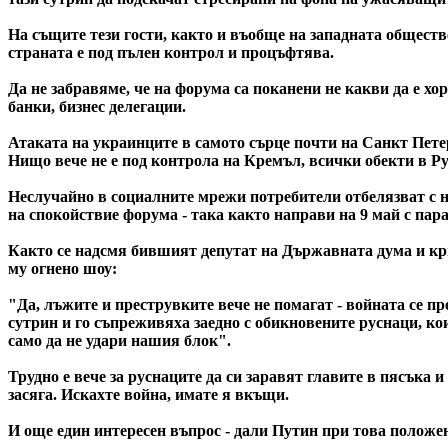
На същите тези гости, както и въобще на западната обществ
страната е под пълен контрол и процъфтява.
Да не забравяме, че на форума са поканени не какви да е х
банки, бизнес делегации.
Атаката на украинците в самото сърце почти на Санкт Петер
Нищо вече не е под контрола на Кремъл, всички обекти в Ру
Неслучайно в социалните мрежи потребители отбелязват с н
на спокойствие форума - така както направи на 9 май с па
Както се надсмя бившият депутат на Държавната дума и кр
му огнено шоу:
"Да, лъжите и преструвките вече не помагат - войната се пр
сутрин и го съпреживяха заедно с обикновените руснаци, ко
само да не удари нашия блок".
Трудно е вече за руснаците да си заравят главите в пясъка и
засяга. Искахте война, имате я вкъщи.
И още един интересен въпрос - дали Путин при това положе