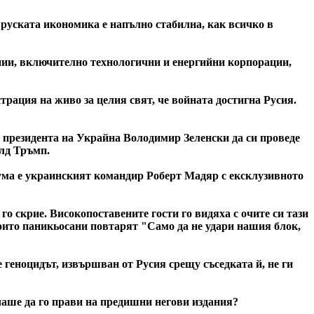
 руската икономика е напълно стабилна, как всичко в
ании, включително технологични и енергийни корпорации,
трация на живо за целия свят, че войната достигна Русия.
 президента на Украйна Володимир Зеленски да си проведе
алд Тръмп.
ума е украинският командир Роберт Мадяр с ексклузивното
го скрие. Високопоставените гости го видяха с очите си тази
които паникьосани повтарят "Само да не удари нашия блок,
че геноцидът, извършван от Русия срещу съседката й, не ги
ичаше да го прави на предишни негови издания?