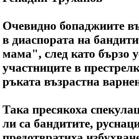
Очевидно бопаджиите в
в диаспората на бандити
мама", след като бързо 
участниците в престрелка
ръката възрастна варне
Така пресякоха спекулац
ли са бандитите, руснаци 
предотвратиха избухван