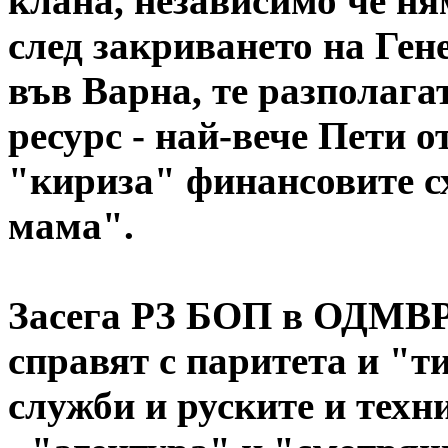
клана, независимо че н
след закриването на Ген
във Варна, те разполага
ресурс - най-вече Пети 
"кириза" финансовите с
мама".
Засега РЗ БОП в ОДМВР
справят с паритета и "
служби и руските и тех