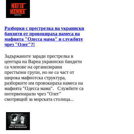
Разборки с престрелка на украински
бандити от провокираха намеса на
мафията "Одесса мама" и службите
чрез "Олег"?!
Задържаните заради престрелка в
центъра на Варна украински бандити
са членове на организирани
престъпни групи, но не са част от
широка мафиотска структура,
разборките им провокираха намеса на
мафията "Одесса мама". Службите са
интервенирали чрез "Олег"
смотрящий за морската столица...