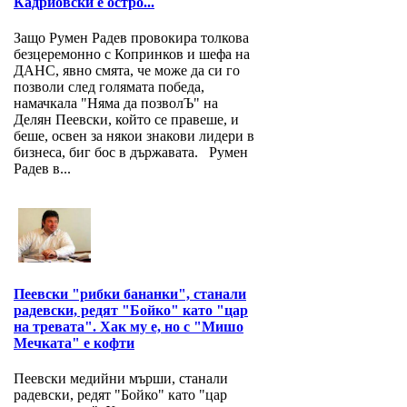
Кадриовски е остро...
Защо Румен Радев провокира толкова
безцеремонно с Копринков и шефа на
ДАНС, явно смята, че може да си го
позволи след голямата победа,
намачкала "Няма да позволЪ" на
Делян Пеевски, който се правеше, и
беше, освен за някои знакови лидери в
бизнеса, биг бос в държавата. Румен
Радев в...
Пеевски "рибки бананки", станали
радевски, редят "Бойко" като "цар
на тревата". Хак му е, но с "Мишо
Мечката" е кофти
Пеевски медийни мърши, станали
радевски, редят "Бойко" като "цар