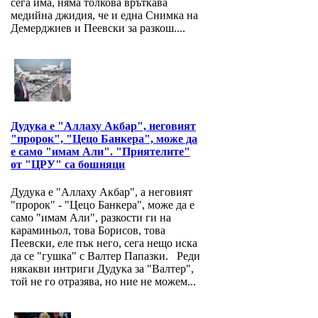
сега има, няма толкова връткава
медийна джидия, че и една Снимка на
Демерджиев и Пеевски за разкош....
Дудука е "Аллаху Акбар", неговият
"пророк", "Цецо Банкера", може да
е само "имам Али". "Приятелите"
от "ЦРУ" са бошняци
Дудука е "Аллаху Акбар", а неговият
"пророк" - "Цецо Банкера", може да е
само "имам Али", разкости ги на
караминьол, това Борисов, това
Пеевски, еле пък него, сега нещо иска
да се "гушка" с Валтер Папазки. Реди
някакви интриги Дудука за "Валтер",
той не го отразява, но ние не можем...