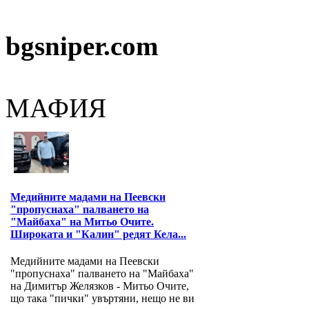
bgsniper.com
МАФИЯ
Медийните мадами на Пеевски
"пропуснаха" палването на
"Майбаха" на Митьо Очите.
Широката и "Калин" редят Кела...
Медийните мадами на Пеевски
"пропуснаха" палването на "Майбаха"
на Димитър Желязков - Митьо Очите,
що така "пички" увъртяни, нещо не ви