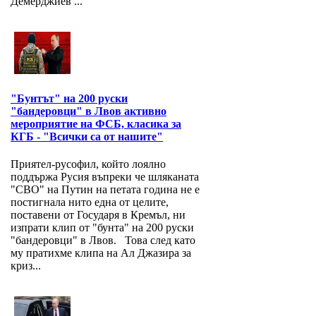
Демерджиев ...
"Бунтът" на 200 руски
"бандеровци" в Лвов активно
мероприятие на ФСБ, класика за
КГБ - "Всички са от нашите"
Приятел-русофил, който лоялно
поддържа Русия въпреки че шляканата
"СВО" на Путин на петата година не е
постигнала нито една от целите,
поставени от Государя в Кремъл, ни
изпрати клип от "бунта" на 200 руски
"бандеровци" в Лвов. Това след като
му пратихме клипа на Ал Джазира за
криз...