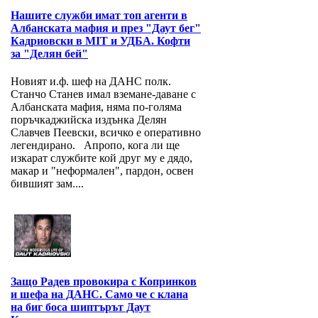
Нашите служби имат топ агенти в
Албанската мафия и през "Даут бег"
Кадриовски в MIT и УДБА. Кофти
за "Делян бей"
Новият и.ф. шеф на ДАНС полк.
Станчо Станев имал вземане-даване с
Албанската мафия, няма по-голяма
поръчкаджийска издънка Делян
Славчев Пеевски, всичко е оперативно
легендирано. Апропо, кога ли ще
изкарат службите кой друг му е дядо,
макар и "неформален", пардон, освен
бившият зам....
Защо Радев провокира с Копринков
и шефа на ДАНС. Само че с клана
на биг боса шиптърът Даут