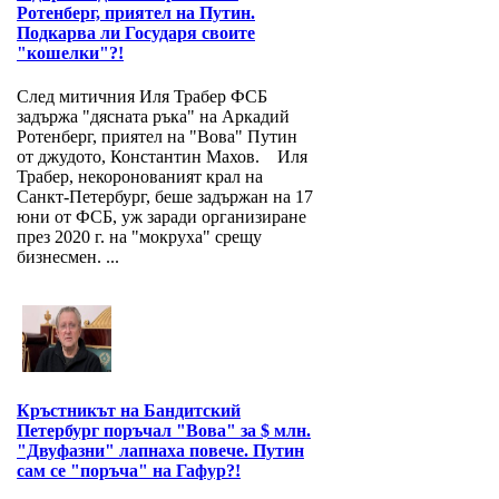
Ротенберг, приятел на Путин.
Подкарва ли Государя своите
"кошелки"?!
След митичния Иля Трабер ФСБ
задържа "дясната ръка" на Аркадий
Ротенберг, приятел на "Вова" Путин
от джудото, Константин Махов. Иля
Трабер, некоронованият крал на
Санкт-Петербург, беше задържан на 17
юни от ФСБ, уж заради организиране
през 2020 г. на "мокруха" срещу
бизнесмен. ...
Кръстникът на Бандитский
Петербург поръчал "Вова" за $ млн.
"Двуфазни" лапнаха повече. Путин
сам се "поръча" на Гафур?!