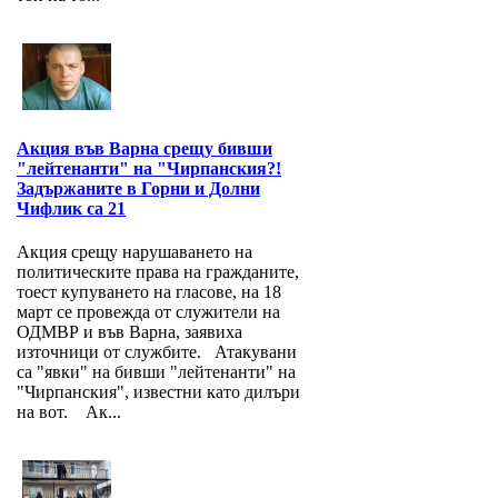
Акция във Варна срещу бивши
"лейтенанти" на "Чирпанския?!
Задържаните в Горни и Долни
Чифлик са 21
Акция срещу нарушаването на
политическите права на гражданите,
тоест купуването на гласове, на 18
март се провежда от служители на
ОДМВР и във Варна, заявиха
източници от службите. Атакувани
са "явки" на бивши "лейтенанти" на
"Чирпанския", известни като дилъри
на вот. Ак...