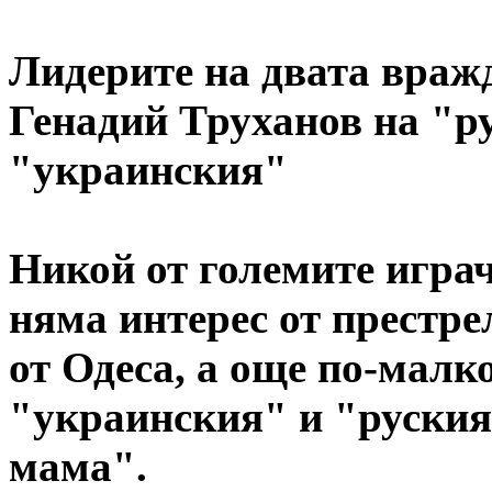
Лидерите на двата враж
Генадий Труханов на "р
"украинския"
Никой от големите играчи
няма интерес от престр
от Одеса, а още по-малк
"украинския" и "руския
мама".