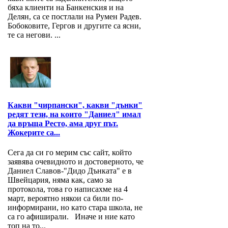
бяха клиенти на Банкенския и на
Делян, са се постлали на Румен Радев.
Бобоковите, Гергов и другите са ясни,
те са негови. ...
Какви "чирпански", какви "дънки"
редят тези, на които "Даниел" имал
да връща Ресто, ама друг път.
Жокерите са...
Сега да си го мерим със сайт, който
заявява очевидното и достоверното, че
Даниел Славов-"Дидо Дънката" е в
Швейцария, няма как, само за
протокола, това го написахме на 4
март, вероятно някои са били по-
информирани, но като стара школа, не
са го афиширали. Иначе и ние като
топ на то...