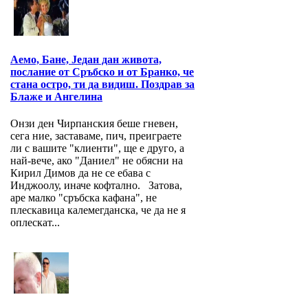
Аемо, Бане, Један дан живота,
послание от Сръбско и от Бранко, че
стана остро, ти да видиш. Поздрав за
Блаже и Ангелина
Онзи ден Чирпанския беше гневен,
сега ние, заставаме, пич, преиграете
ли с вашите "клиенти", ще е друго, а
най-вече, ако "Даниел" не обясни на
Кирил Димов да не се ебава с
Инджоолу, иначе кофтално. Затова,
аре малко "сръбска кафана", не
плескавица калемегданска, че да не я
оплескат...