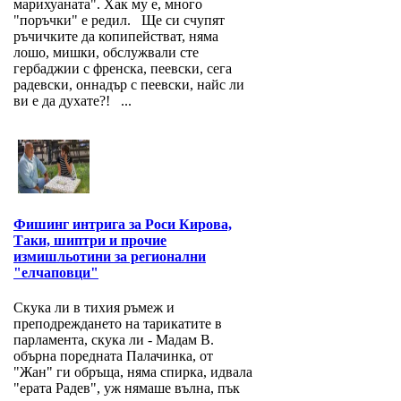
марихуаната". Хак му е, много
"поръчки" е редил. Ще си счупят
ръчичките да копипействат, няма
лошо, мишки, обслужвали сте
гербаджии с френска, пеевски, сега
радевски, оннадър с пеевски, найс ли
ви е да духате?! ...
Фишинг интрига за Роси Кирова,
Таки, шиптри и прочие
измишльотини за регионални
"елчаповци"
Скука ли в тихия ръмеж и
преподреждането на тарикатите в
парламента, скука ли - Мадам В.
обърна поредната Палачинка, от
"Жан" ги обръща, няма спирка, идвала
"ерата Радев", уж нямаше вълна, пък