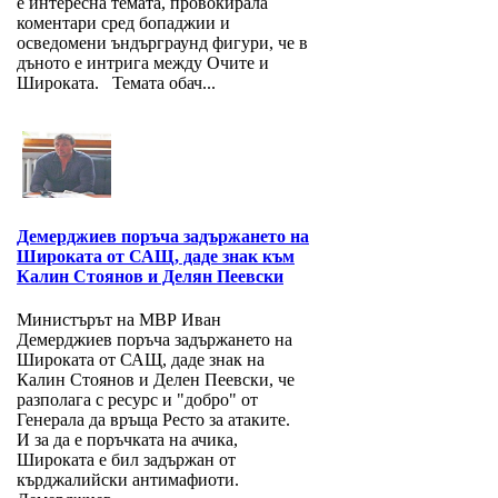
е интересна темата, провокирала
коментари сред бопаджии и
осведомени ъндърграунд фигури, че в
дъното е интрига между Очите и
Широката. Темата обач...
Демерджиев поръча задържането на
Широката от САЩ, даде знак към
Калин Стоянов и Делян Пеевски
Министърът на МВР Иван
Демерджиев поръча задържането на
Широката от САЩ, даде знак на
Калин Стоянов и Делен Пеевски, че
разполага с ресурс и "добро" от
Генерала да връща Ресто за атаките.
И за да е поръчката на ачика,
Широката е бил задържан от
кърджалийски антимафиоти.