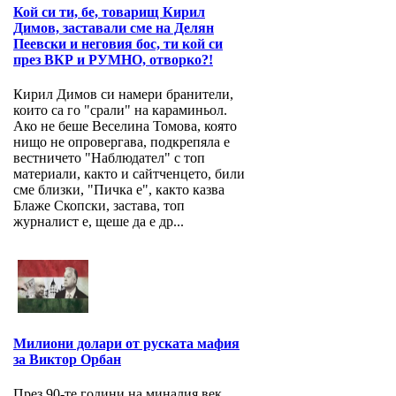
Кой си ти, бе, товарищ Кирил
Димов, заставали сме на Делян
Пеевски и неговия бос, ти кой си
през ВКР и РУМНО, отворко?!
Кирил Димов си намери бранители,
които са го "срали" на караминьол.
Ако не беше Веселина Томова, която
нищо не опровергава, подкрепяла е
вестничето "Наблюдател" с топ
материали, както и сайтченцето, били
сме близки, "Пичка е", както казва
Блаже Скопски, застава, топ
журналист е, щеше да е др...
Милиони долари от руската мафия
за Виктор Орбан
През 90-те години на миналия век