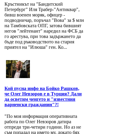
Кръстникът на "Бандитский
Петербург" Иля Трабер-"Антиквар",
бивш военен моряк, офицер -
подводничар, поръчал "Вова" за $ млн
на Тамбовската ОПГ, затова бившият
негов "лейтенант" наредил на ФСБ да
го арестува, при това задържането да
бъде под ръководството на стария
приятел на "Илюша" ген. Ко...
Кой пусна инфо на Бойко Рашков,
че Олег Невзоров е в Турция? Дали
да осветим ченгето и "известния
варненски гражданин"?!
"По моя информация оперативната
работа по Олег Невзоров датира
отпреди три-четири години. Но аз не
съм попадал на името му, докато бях