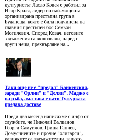
културистът Ласло Ковач е работил за
Игор Краля, лидер на най-мощната
организирана престъпна група в
Будапеща, която е била подчинена на
главния престъпен бос Семьон
Могилевич. Според Ковач, неговите
задължения са включвали, наред с
други неща, прехвърляне на...
Таки още не е "предал" Банкенския,
заради "Орлин" и "Делян". Маджо е
на ръба, ама така е като Тужурката
предава достове
Преди два месеца написахме с инфо от
службите, че Николай Вълканов,
Георги Самуилов, Гриша Ганчев,
Домусчиевите и прочие "олигарси",
кавичките са задължителни, защото