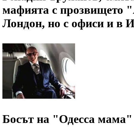
мафията с прозвището "
Лондон, но с офиси и в 
Босът на "Одесса мама"