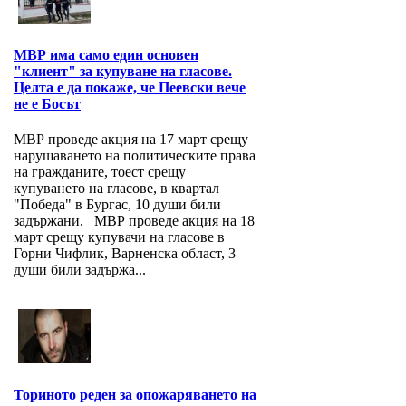
МВР има само един основен
"клиент" за купуване на гласове.
Целта е да покаже, че Пеевски вече
не е Босът
МВР проведе акция на 17 март срещу
нарушаването на политическите права
на гражданите, тоест срещу
купуването на гласове, в квартал
"Победа" в Бургас, 10 души били
задържани. МВР проведе акция на 18
март срещу купувачи на гласове в
Горни Чифлик, Варненска област, 3
души били задържа...
Ториното реден за опожаряването на