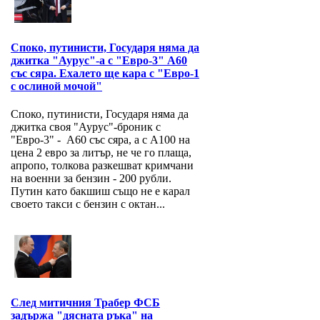
Споко, путинисти, Государя няма да
джитка "Аурус"-а с "Евро-3" А60
със сяра. Ехалето ще кара с "Евро-1
с ослиной мочой"
Споко, путинисти, Государя няма да
джитка своя "Аурус"-броник с
"Евро-3" - А60 със сяра, а с А100 на
цена 2 евро за литър, не че го плаща,
апропо, толкова разкешват кримчани
на военни за бензин - 200 рубли.
Путин като бакшиш също не е карал
своето такси с бензин с октан...
След митичния Трабер ФСБ
задържа "дясната ръка" на