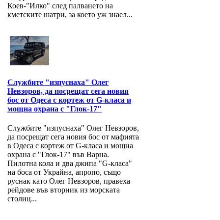
Коев-"Илко" след палването на
кметските шатри, за което уж знаел...
Службите "изпуснаха" Олег
Невзоров, да посрещат сега новия
бос от Одеса с кортеж от G-класа и
мощна охрана с "Глок-17"
Службите "изпуснаха" Олег Невзоров,
да посрещат сега новия бос от мафията
в Одеса с кортеж от G-класа и мощна
охрана с "Глок-17" във Варна.
Пилотна кола и два джипа "G-класа"
на боса от Украйна, апропо, също
руснак като Олег Невзоров, правеха
рейдове във вторник из морската
столиц...