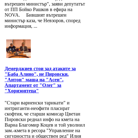
вътрешен министър", заяви депутатът
от ПП Бойко Рашков в ефира на
NOVA. Бившият вътрешен
министър каза, че Невзоров, според
информация, ...
Демерджиев стои зад атаките за
"Баба Алино", не Пировски.
"Антон" маша на "Асен".
Апартамент от "Олег" за
"Хоризонтеца"
"Стари варненски тарикати" и
интриганти-неофити пласират
скофтия, че старши комисар Цветан
Пировски реднал инфо на кмета на
Варна Благомир Коцев и той уволнил
зам.-кмета в ресора "Управление на
сигурността и обществен ред" Илия