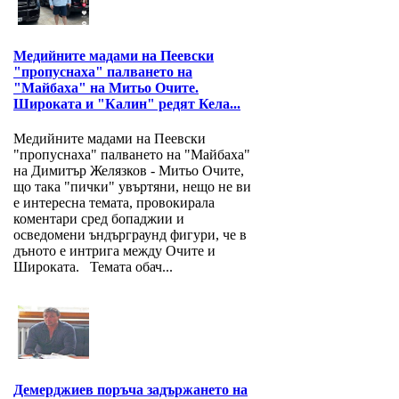
Медийните мадами на Пеевски
"пропуснаха" палването на
"Майбаха" на Митьо Очите.
Широката и "Калин" редят Кела...
Медийните мадами на Пеевски
"пропуснаха" палването на "Майбаха"
на Димитър Желязков - Митьо Очите,
що така "пички" увъртяни, нещо не ви
е интересна темата, провокирала
коментари сред бопаджии и
осведомени ъндърграунд фигури, че в
дъното е интрига между Очите и
Широката. Темата обач...
Демерджиев поръча задържането на