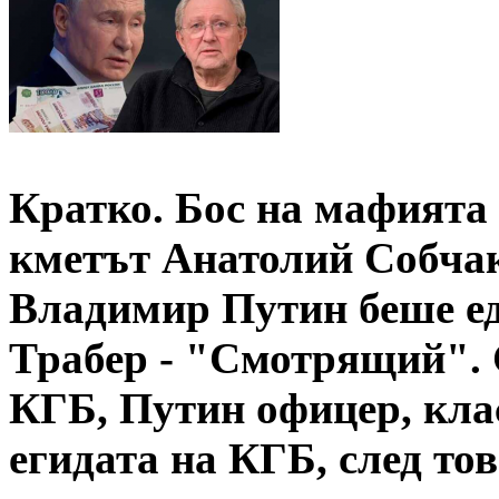
Кратко. Бос на мафията
кметът Анатолий Собчак
Владимир Путин беше ед
Трабер - "Смотрящий". С
КГБ, Путин офицер, кла
егидата на КГБ, след то