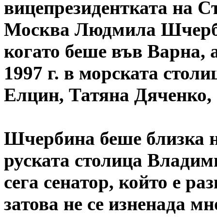
вицепрезидентката на С
Москва Людмила Шчербин
когато беше във Варна, 
1997 г. в морската стол
Елцин, Татяна Дяченко
Шчербина беше близка н
руската столица Владими
сега сенатор, който е р
затова не се изненада мн