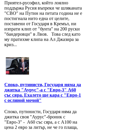
Приятел-русофил, който лоялно
поддържа Русия въпреки че шляканата
"СВО" на Путин на петата година не е
постигнала нито една от целите,
поставени от Государя в Кремъл, ни
изпрати клип от "бунта" на 200 руски
"бандеровци" в Лвов. Това след като
му пратихме клипа на Ал Джазира за
криз...
Споко, путинисти, Государя няма да
джитка "Аурус"-а с "Евро-3" А60
със сяра. Ехалето ще кара с "Евро-1
с ослиной мочой"
Споко, путинисти, Государя няма да
джитка своя "Аурус"-броник с
"Евро-3" - А60 със сяра, а с А100 на
цена 2 евро за литър, не че го плаща,