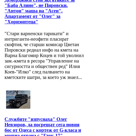
"Баба Алино", не Пировски.
"Антон" маша на "Асен".
Апартамент от "Олег" за
"Хоризонтеца"
"Стари варненски тарикати" и
интриганти-неофити пласират
скофтия, че старши комисар Цветан
Пировски реднал инфо на кмета на
Варна Благомир Коцев и той уволнил
зам.-кмета в ресора "Управление на
сигурността и обществен ред" Илия
Коев-"Илко" след палването на
кметските шатри, за което уж знаел...
Службите "изпуснаха" Олег
Невзоров, да посрещат сега новия
бос от Одеса с кортеж от G-класа и
мощна охрана с "Глок-17"