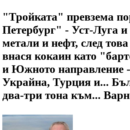
"Тройката" превзема по
Петербург" - Уст-Луга и
метали и нефт, след това
внася кокаин като "бар
и Южното направление -
Украйна, Турция и... Бъ
два-три тона към... Вар