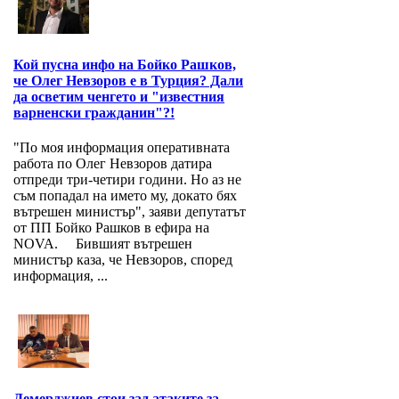
Кой пусна инфо на Бойко Рашков,
че Олег Невзоров е в Турция? Дали
да осветим ченгето и "известния
варненски гражданин"?!
"По моя информация оперативната
работа по Олег Невзоров датира
отпреди три-четири години. Но аз не
съм попадал на името му, докато бях
вътрешен министър", заяви депутатът
от ПП Бойко Рашков в ефира на
NOVA. Бившият вътрешен
министър каза, че Невзоров, според
информация, ...
Демерджиев стои зад атаките за