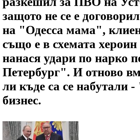
разкешил за ПВО на Уст
защото не се е договорил
на "Одесса мама", клие
също е в схемата хероин
нанася удари по нарко 
Петербург". И отново вм
ли къде са се набутали -
бизнес.