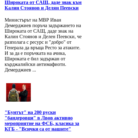
Широката от САЩ, даде знак към
Калин Стоянов и Делян Пеевски
Министърът на МВР Иван
Демерджиев поръча задържането на
Широката от САЩ, даде знак на
Калин Стоянов и Делен Пеевски, че
разполага с ресурс и "добро" от
Генерала да връща Ресто за атаките.
И за да е поръчката на ачика,
Широката е бил задържан от
кърджалийски антимафиоти.
Демерджиев ...
"Бунтът" на 200 руски
"бандеровци" в Лвов активно
мероприятие на ФСБ, класика за
КГБ - "Всички са от нашите"