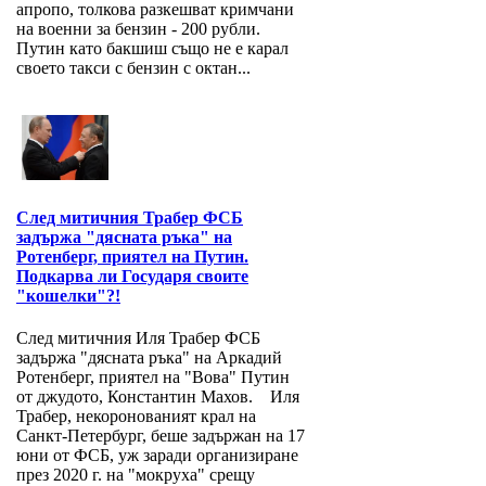
апропо, толкова разкешват кримчани
на военни за бензин - 200 рубли.
Путин като бакшиш също не е карал
своето такси с бензин с октан...
След митичния Трабер ФСБ
задържа "дясната ръка" на
Ротенберг, приятел на Путин.
Подкарва ли Государя своите
"кошелки"?!
След митичния Иля Трабер ФСБ
задържа "дясната ръка" на Аркадий
Ротенберг, приятел на "Вова" Путин
от джудото, Константин Махов. Иля
Трабер, некоронованият крал на
Санкт-Петербург, беше задържан на 17
юни от ФСБ, уж заради организиране
през 2020 г. на "мокруха" срещу