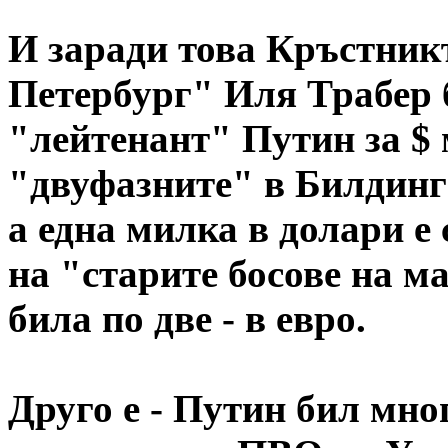
И заради това Кръстник
Петербург" Иля Трабер 
"лейтенант" Путин за $
"двуфазните" в Билдинг
а една милка в долари е
на "старите босове на м
била по две - в евро.
Друго е - Путин бил мног