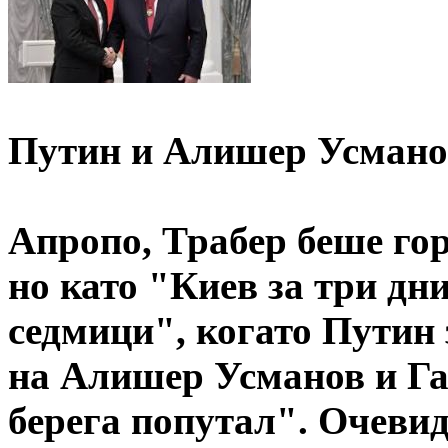
Путин и Алишер Усмано
Апропо, Трабер беше г
но като "Киев за три дн
седмици", когато Путин 
на Алишер Усманов и Га
берега попутал". Очевид