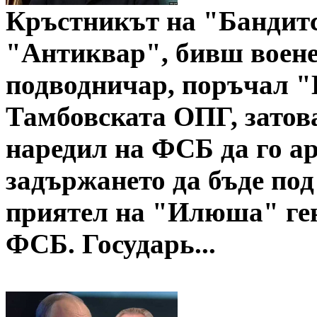
Кръстникът на "Бандитс
"Антиквар", бивш воене
подводничар, поръчал "
Тамбовската ОПГ, затов
наредил на ФСБ да го ар
задържането да бъде под
приятел на "Илюша" ген
ФСБ. Государь...