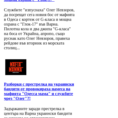
Службите "изпуснаха" Олег Невзоров,
да посрещат сега новия бос от мафията
в Одеса с кортеж от G-класа и мощна
охрана с "Глок-17" във Варна.
Пилотна кола и два джипа "G-класа"
на боса от Украйна, апропо, също
руснак като Олег Невзоров, правеха
рейдове във вторник из морската
столиц...
Разборки с престрелка на украински
бандити от провокираха намеса на
мафията "Одесса мама" и службите
чрез "Олег"?!
Задържаните заради престрелка в
центъра на Варна украински бандити