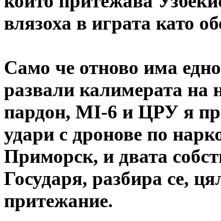
който притежава Узбеки
влязоха в играта като о
Само че отново има едн
развали калимерата на 
пардон, MI-6 и ЦРУ я пр
удари с дронове по нарк
Приморск, и двата собст
Государя, разбира се, ця
притежание.