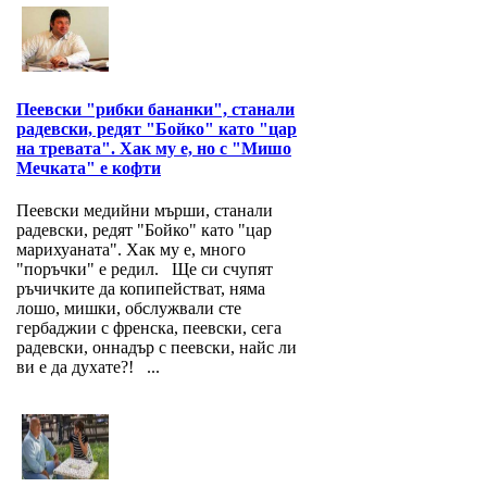
Пеевски "рибки бананки", станали
радевски, редят "Бойко" като "цар
на тревата". Хак му е, но с "Мишо
Мечката" е кофти
Пеевски медийни мърши, станали
радевски, редят "Бойко" като "цар
марихуаната". Хак му е, много
"поръчки" е редил. Ще си счупят
ръчичките да копипействат, няма
лошо, мишки, обслужвали сте
гербаджии с френска, пеевски, сега
радевски, оннадър с пеевски, найс ли
ви е да духате?! ...