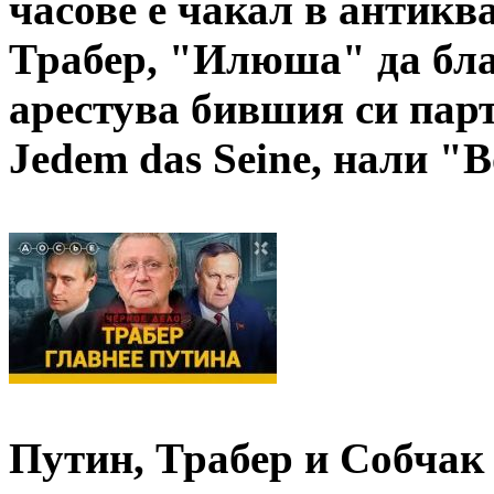
часове е чакал в антикв
Трабер, "Илюша" да благ
арестува бившия си пар
Jedem das Seine, нали "В
Путин, Трабер и Собчак