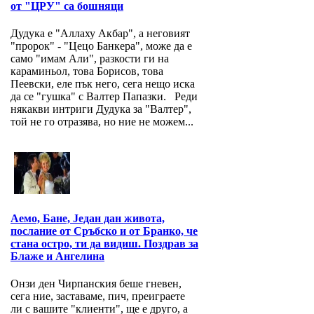
от "ЦРУ" са бошняци
Дудука е "Аллаху Акбар", а неговият
"пророк" - "Цецо Банкера", може да е
само "имам Али", разкости ги на
караминьол, това Борисов, това
Пеевски, еле пък него, сега нещо иска
да се "гушка" с Валтер Папазки. Реди
някакви интриги Дудука за "Валтер",
той не го отразява, но ние не можем...
Аемо, Бане, Један дан живота,
послание от Сръбско и от Бранко, че
стана остро, ти да видиш. Поздрав за
Блаже и Ангелина
Онзи ден Чирпанския беше гневен,
сега ние, заставаме, пич, преиграете
ли с вашите "клиенти", ще е друго, а