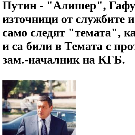
Путин - "Алишер", Гафу
източници от службите и
само следят "темата", к
и са били в Темата с пр
зам.-началник на КГБ.