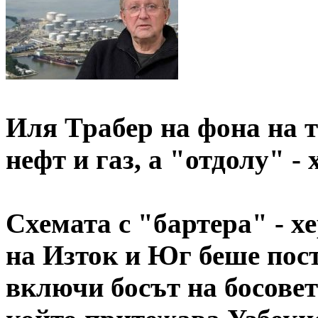
Иля Трабер на фона на т
нефт и газ, а "отдолу" -
Схемата с "бартера" - х
на Изток и Юг беше пост
включи босът на босовет