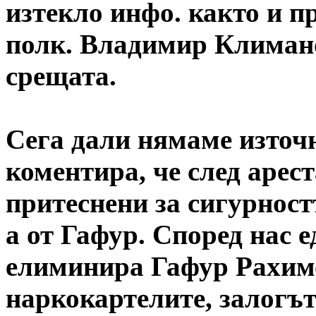
изтекло инфо. както и п
полк. Владимир Климано
срещата.
Сега дали нямаме източ
коментира, че след арес
притеснени за сигурностт
а от Гафур. Според нас е
елиминира Гафур Рахимо
наркокартелите, залогът