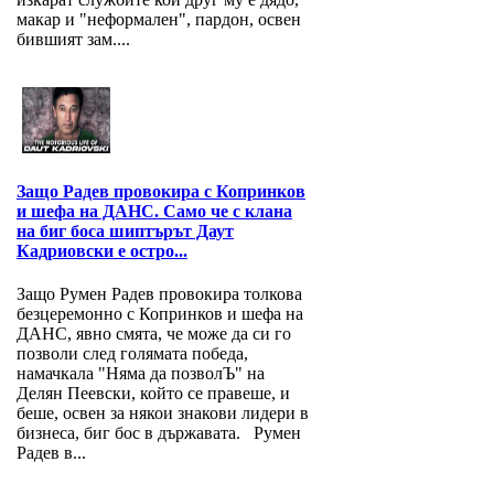
макар и "неформален", пардон, освен
бившият зам....
Защо Радев провокира с Копринков
и шефа на ДАНС. Само че с клана
на биг боса шиптърът Даут
Кадриовски е остро...
Защо Румен Радев провокира толкова
безцеремонно с Копринков и шефа на
ДАНС, явно смята, че може да си го
позволи след голямата победа,
намачкала "Няма да позволЪ" на
Делян Пеевски, който се правеше, и
беше, освен за някои знакови лидери в
бизнеса, биг бос в държавата. Румен
Радев в...