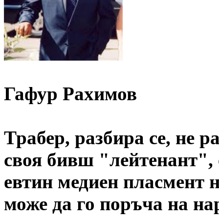
Гафур Рахимов
Трабер, разбира се, не р
своя бивш "лейтенант", 
евтин медиен пласмент 
може да го поръча на на