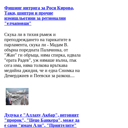
Фишинг интрига за Роси Кирова,
Таки, шиптри и прочие
измишльотини за регионални
"елчаповци"
Скука ли в тихия ръмеж и
преподреждането на тарикатите в
парламента, скука ли - Мадам В.
обърна поредната Палачинка, от
"Жан" ги обръща, няма спирка, идвала
"ерата Радев", уж нямаше вълна, пък
сега има, няма толкова връткава
медийна джидия, че и една Снимка на
Демерджиев и Пеевски за разкош....
Дудука е "Аллаху Акбар", неговият
"пророк", "Цецо Банкера", може да
е само "имам Али". "Приятелите"