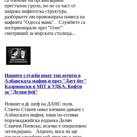
са членове на организирани
престъпни групи, но не са част от
широка мафиотска структура,
разборките им провокираха намеса на
мафията "Одесса мама". Службите са
интервенирали чрез "Олег"
смотрящий за морската столица...
Нашите служби имат топ агенти в
Албанската мафия и през "Даут бег"
Кадриовски в MIT и УДБА. Кофти
за "Делян бей"
Новият и.ф. шеф на ДАНС полк.
Станчо Станев имал вземане-даване с
Албанската мафия, няма по-голяма
поръчкаджийска издънка Делян
Славчев Пеевски, всичко е оперативно
легендирано. Апропо, кога ли ще
изкарат службите кой друг му е дядо,