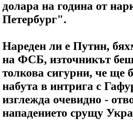
долара на година от на
Петербург".
Нареден ли е Путин, бях
на ФСБ, източникът беше
толкова сигурни, че ще 
набута в интрига с Гафур
изглежда очевидно - отв
нападението срущу Укр