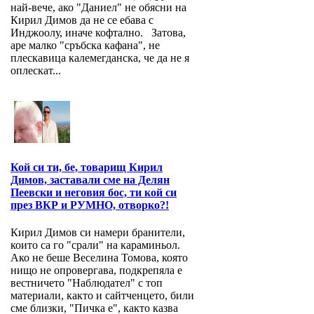
най-вече, ако "Даниел" не обясни на
Кирил Димов да не се ебава с
Инджоолу, иначе кофтално. Затова,
аре малко "сръбска кафана", не
плескавица калемегданска, че да не я
оплескат...
Кой си ти, бе, товарищ Кирил
Димов, заставали сме на Делян
Пеевски и неговия бос, ти кой си
през ВКР и РУМНО, отворко?!
Кирил Димов си намери бранители,
които са го "срали" на караминьол.
Ако не беше Веселина Томова, която
нищо не опровергава, подкрепяла е
вестничето "Наблюдател" с топ
материали, както и сайтченцето, били
сме близки, "Пичка е", както казва