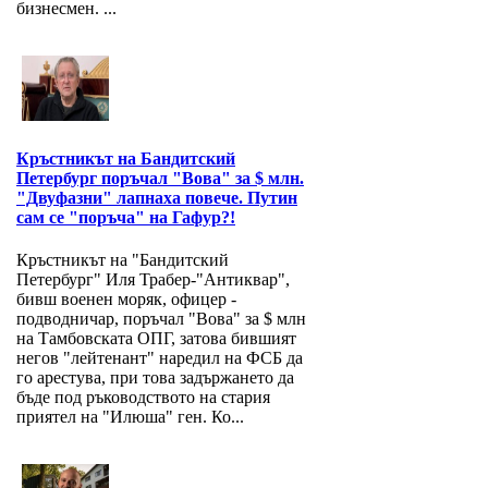
бизнесмен. ...
Кръстникът на Бандитский
Петербург поръчал "Вова" за $ млн.
"Двуфазни" лапнаха повече. Путин
сам се "поръча" на Гафур?!
Кръстникът на "Бандитский
Петербург" Иля Трабер-"Антиквар",
бивш военен моряк, офицер -
подводничар, поръчал "Вова" за $ млн
на Тамбовската ОПГ, затова бившият
негов "лейтенант" наредил на ФСБ да
го арестува, при това задържането да
бъде под ръководството на стария
приятел на "Илюша" ген. Ко...