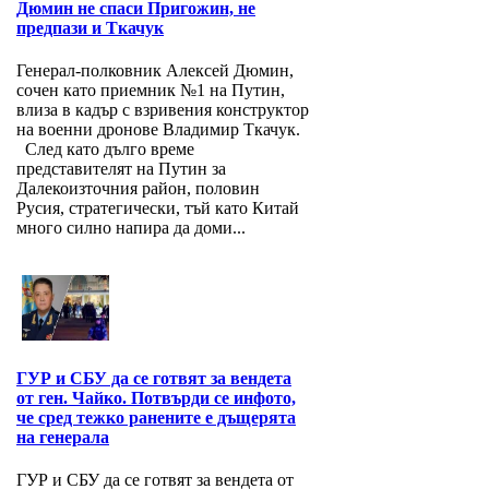
Дюмин не спаси Пригожин, не
предпази и Ткачук
Генерал-полковник Алексей Дюмин,
сочен като приемник №1 на Путин,
влиза в кадър с взривения конструктор
на военни дронове Владимир Ткачук.
След като дълго време
представителят на Путин за
Далекоизточния район, половин
Русия, стратегически, тъй като Китай
много силно напира да доми...
ГУР и СБУ да се готвят за вендета
от ген. Чайко. Потвърди се инфото,
че сред тежко ранените е дъщерята
на генерала
ГУР и СБУ да се готвят за вендета от