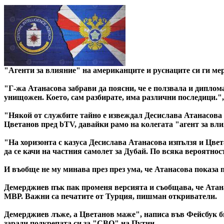
"Агенти за влияние" на американците и руснаците си ги мер
"Г-жа Атанасова забрави да поясни, че е ползвала и диплом
унищожен. Което, сам разбирате, има различни последици.
"Някой от службите тайно е извеждал Десислава Атанасова
Цветанов пред bTV, давайки рамо на колегата "агент за в
"На хоризонта с казуса Десислава Атанасова изпълзя и Цвета
да се качи на частния самолет за Дубай. По всяка вероятнос
И въобще не му минава през през ума, че Атанасова показа п
Демерджиев пък пак променя версията и съобщава, че Атан
МВР. Важни са печатите от Турция, пишман откриватели.
Демерджиев лъже, а Цветанов маже", написа във Фейсбук б
заради подкрепата си за "СВО" на Путин.