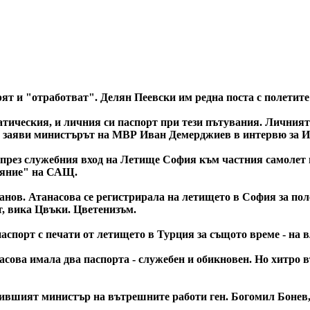
ят и "отработват". Делян Пеевски им редна поста с полетите
атическия, и личния си паспорт при тези пътувания. Личният 
", заяви министърът на МВР Иван Демерджиев в интервю за 
 през служебния вход на Летище София към частния самолет
лияние" на САЩ.
нов. Атанасова се регистрирала на летището в София за полет
т, вика Цвъки. Цветенизъм.
аспорт с печати от летището в Турция за същото време - на в
асова имала два паспорта - служебен и обикновен. Но хитро
ившият министър на вътрешните работи ген. Богомил Бонев, 