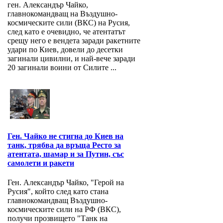
ген. Александър Чайко,
главнокомандващ на Въздушно-
космическите сили (ВКС) на Русия,
след като е очевидно, че атентатът
срещу него е вендета заради ракетните
удари по Киев, довели до десетки
загинали цивилни, и най-вече заради
20 загинали воини от Силите ...
Ген. Чайко не стигна до Киев на
танк, трябва да връща Ресто за
атентата, шамар и за Путин, със
самолети и ракети
Ген. Александър Чайко, "Герой на
Русия", който след като стана
главнокомандващ Въздушно-
космическите сили на РФ (ВКС),
получи прозвището "Танк на