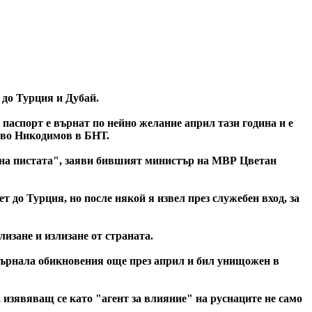
 до Турция и Дубай.
паспорт е върнат по нейно желание април тази година и е
Иво Никодимов в БНТ.
 на пистата", заяви бившият министър на МВР Цветан
 до Турция, но после някой я извел през служебен вход, за
лизане и излизане от страната.
 върнала обикновения още през април и бил унищожен в
изявяващ се като "агент за влияние" на руснаците не само