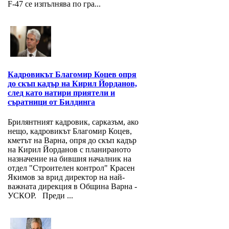
F-47 се изпълнява по гра...
Кадровикът Благомир Коцев опря
до скъп кадър на Кирил Йорданов,
след като натири приятели и
съратници от Билдинга
Брилянтният кадровик, сарказъм, ако
нещо, кадровикът Благомир Коцев,
кметът на Варна, опря до скъп кадър
на Кирил Йорданов с планираното
назначение на бившия началник на
отдел "Строителен контрол" Красен
Якимов за врид директор на най-
важната дирекция в Община Варна -
УСКОР. Преди ...