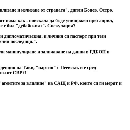
влизане и излизане от страната", дипли Бонев. Остро.
ят няма как - поискала да бъде унищожен през април,
не е бил "дубайският". Спекулация?
а и дипломатическия, и личния си паспорт при тези
ични последици.".
а ли манипулиране и заличаване на данни в ГДБОП и
иденция на Таки, "партия" с Пеевски, и е сред
нти от СВР?!
"агентите за влияние" на САЩ и РФ, които си ги мерят и