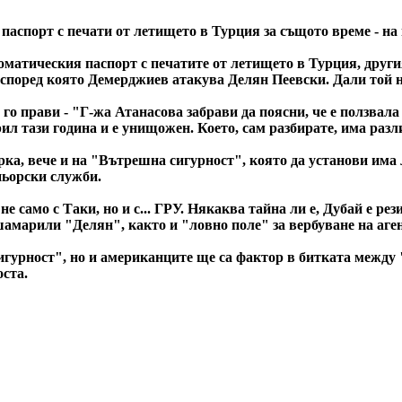
паспорт с печати от летището в Турция за същото време - на 
оматическия паспорт с печатите от летището в Турция, други
, според която Демерджиев атакува Делян Пеевски. Дали той 
 го прави - "Г-жа Атанасова забрави да поясни, че е ползвал
л тази година и е унищожен. Което, сам разбирате, има разл
рка, вече и на "Вътрешна сигурност", която да установи им
ньорски служби.
 само с Таки, но и с... ГРУ. Някаква тайна ли е, Дубай е рез
амарили "Делян", както и "ловно поле" за вербуване на аге
игурност", но и американците ще са фактор в битката между 
оста.