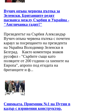
Вучич опъна червена пътека за
Зеленски. Британците редят
пасианса между Сърбия и Украйна -
"Англичанка гадит!"
Президентът на Сърбия Александър
Вучич опъна червена пътека с почетен
караул за посрещането на президента
на Украйна Володимир Зеленски в
Белград. Както коментира знаков
русофил - "Сърбите също като
поляците от 200 години са хиените на
Европа", апропо под егидата на
британците и ф...
Снимката. Приемник №1 на Путин в
кадър с взривения конструктор.