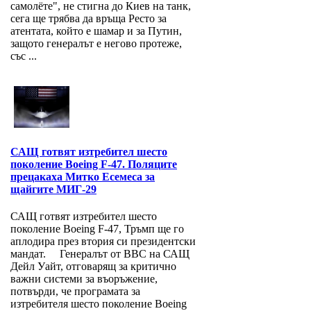
самолёте", не стигна до Киев на танк,
сега ще трябва да връща Ресто за
атентата, който е шамар и за Путин,
защото генералът е негово протеже,
със ...
САЩ готвят изтребител шесто
поколение Boeing F-47. Поляците
прецакаха Митко Есемеса за
щайгите МИГ-29
САЩ готвят изтребител шесто
поколение Boeing F-47, Тръмп ще го
аплодира през втория си президентски
мандат. Генералът от ВВС на САЩ
Дейл Уайт, отговарящ за критично
важни системи за въоръжение,
потвърди, че програмата за
изтребителя шесто поколение Boeing