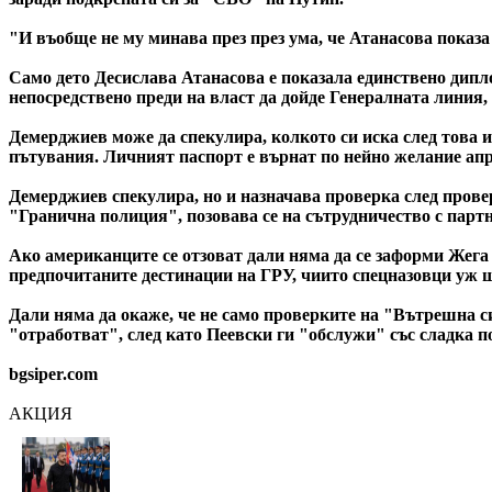
"И въобще не му минава през през ума, че Атанасова показа 
Само дето Десислава Атанасова е показала единствено дипл
непосредствено преди на власт да дойде Генералната линия
Демерджиев може да спекулира, колкото си иска след това и
пътувания. Личният паспорт е върнат по нейно желание апри
Демерджиев спекулира, но и назначава проверка след прове
"Гранична полиция", позовава се на сътрудничество с парт
Ако американците се отзоват дали няма да се заформи Жега не
предпочитаните дестинации на ГРУ, чиито спецназовци уж ш
Дали няма да окаже, че не само проверките на "Вътрешна с
"отработват", след като Пеевски ги "обслужи" със сладка п
bgsiper.com
АКЦИЯ