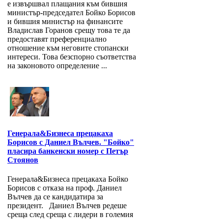
е извършвал плащания към бившия
министър-председател Бойко Борисов
и бившия министър на финансите
Владислав Горанов срещу това те да
предоставят преференциално
отношение към неговите стопански
интереси. Това безспорно съответства
на законовото определение ...
Генерала&Бизнеса прецакаха
Борисов с Даниел Вълчев. "Бойко"
пласира банкенски номер с Петър
Стоянов
Генерала&Бизнеса прецакаха Бойко
Борисов с отказа на проф. Даниел
Вълчев да се кандидатира за
президент. Даниел Вълчев редеше
среща след среща с лидери в големия