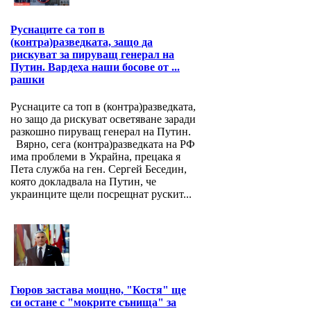
Руснаците са топ в
(контра)разведката, защо да
рискуват за пируващ генерал на
Путин. Вардеха наши босове от ...
рашки
Руснаците са топ в (контра)разведката,
но защо да рискуват осветяване заради
разкошно пируващ генерал на Путин.
Вярно, сега (контра)разведката на РФ
има проблеми в Украйна, прецака я
Пета служба на ген. Сергей Беседин,
която докладвала на Путин, че
украинците щели посрещнат рускит...
Гюров застава мощно, "Костя" ще
си остане с "мокрите сънища" за