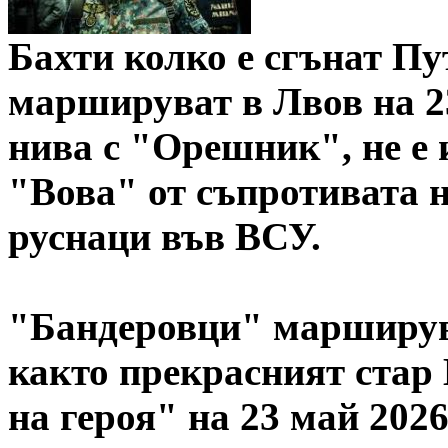
Бахти колко е сгънат П
маршируват в Лвов на 2
нива с "Орешник", не е 
"Вова" от съпротивата 
руснаци във ВСУ.
"Бандеровци" марширува
както прекрасният стар 
на героя" на 23 май 202