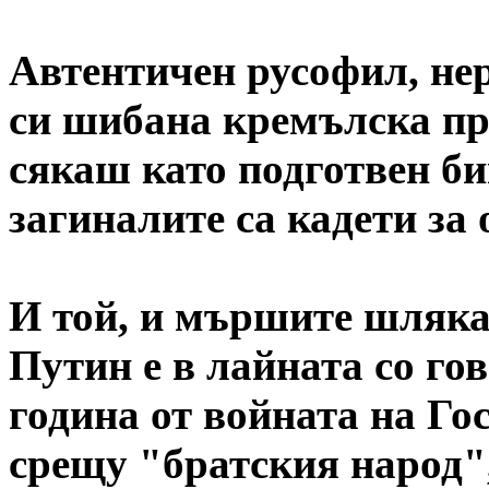
Автентичен русофил, нер
си шибана кремълска пр
сякаш като подготвен би
загиналите са кадети за
И той, и мършите шлякан
Путин е в лайната со го
година от войната на Го
срещу "братския народ",