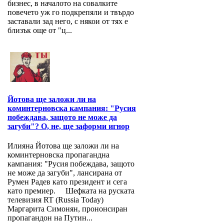
бизнес, в началото на совалките
повечето уж го подкрепяли и твърдо
заставали зад него, с някои от тях е
близък още от "ц...
Йотова ще заложи ли на
коминтерновска кампания: "Русия
побеждава, защото не може да
загуби"? О, не, ще заформи игнор
Илияна Йотова ще заложи ли на
коминтерновска пропагандна
кампания: "Русия побеждава, защото
не може да загуби", лансирана от
Румен Радев като президент и сега
като премиер. Шефката на руската
телевизия RT (Russia Today)
Маргарита Симонян, прононсиран
пропагандон на Путин...