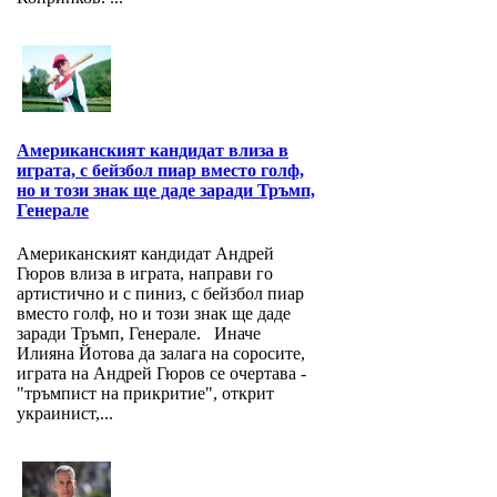
Американският кандидат влиза в
играта, с бейзбол пиар вместо голф,
но и този знак ще даде заради Тръмп,
Генерале
Американският кандидат Андрей
Гюров влиза в играта, направи го
артистично и с пиниз, с бейзбол пиар
вместо голф, но и този знак ще даде
заради Тръмп, Генерале. Иначе
Илияна Йотова да залага на соросите,
играта на Андрей Гюров се очертава -
"тръмпист на прикритие", открит
украинист,...