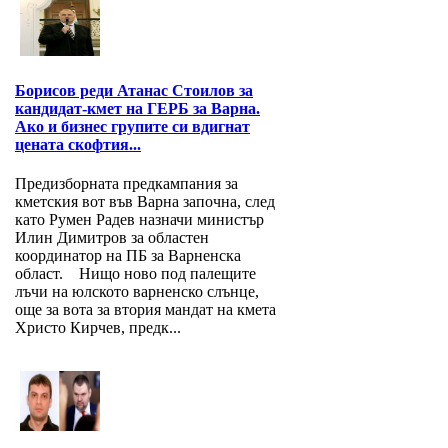
Борисов реди Атанас Стоилов за
кандидат-кмет на ГЕРБ за Варна.
Ако и бизнес групите си вдигнат
цената скофтия...
Предизборната предкампания за
кметския вот във Варна започна, след
като Румен Радев назначи министър
Илин Димитров за областен
координатор на ПБ за Варнeнска
област. Нищо ново под палещите
лъчи на юлското варненско слънце,
още за вота за втория мандат на кмета
Христо Кирчев, предк...