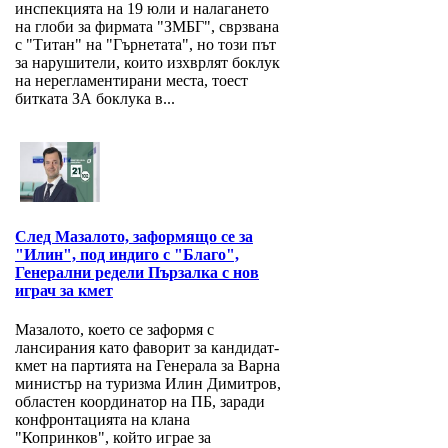
инспекцията на 19 юли и налагането
на глоби за фирмата "ЗМБГ", сврзвана
с "Титан" на "Гърнетата", но този път
за нарушители, които изхврлят боклук
на нерегламентирани места, тоест
битката ЗА боклука в...
След Мазалото, заформящо се за
"Илин", под индиго с "Благо",
Генерални редели Пързалка с нов
играч за кмет
Мазалото, което се заформя с
лансирания като фаворит за кандидат-
кмет на партията на Генерала за Варна
министър на туризма Илин Димитров,
областен координатор на ПБ, заради
конфронтацията на клана
"Копринков", който играе за