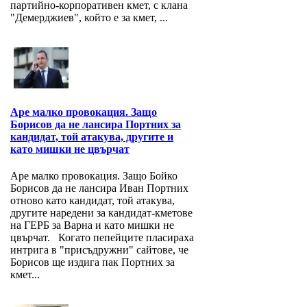
партийно-корпоративен кмет, с клана
"Демерджиев", който е за кмет, ...
Аре малко провокация. Защо
Борисов да не лансира Портних за
кандидат, той атакува, другите и
като мишки не цвърчат
Аре малко провокация. Защо Бойко
Борисов да не лансира Иван Портних
отново като кандидат, той атакува,
другите наредени за кандидат-кметове
на ГЕРБ за Варна и като мишки не
цвърчат. Когато пепейците пласираха
интрига в "присъдружни" сайтове, че
Борисов ще издига пак Портних за
кмет...