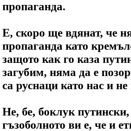
пропаганда.
Е, скоро ще вдянат, че 
пропаганда като кремълс
защото как го каза пут
загубим, няма да е позо
са руснаци като нас и не 
Не, бе, боклук путински,
гъзоболното ви е, че и 