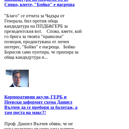
Споко, кмете, "Бойко" е насреща
"Благо" се отчита за Чадъра от
Генерала, бил против обща
кандидатура на ППДБ&ГЕРБ за
президентския вот. Споко, кмете, кой
го брига за твоята "правилна"
позиция, продиктувана от личен
интерес, "Бойко" е насреща. Бойко
Борисов само пунтира, че припира за
обща кандидутура н...
Корпоративни акули, ГЕРБ и
Пеевски заформят схема Даниел
Вълчев да се пребори за балотаж, а
там поста на макс?!
Проф. Даниел Вълчев обяви, че не
иска подкрепа от нито една партия,