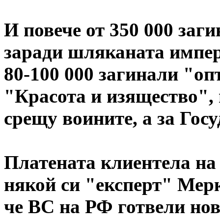
И повече от 350 000 заг
заради шляканата импер
80-100 000 загинали "о
"Красота и изящество", 
срещу воините, а за Госу
Платената клиентела н
някой си "експерт" Мерк
че ВС на РФ готвели нов