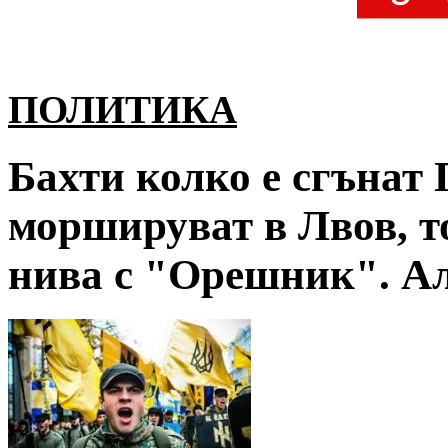
ПОЛИТИКА
Бахти колко е сгънат
моршируват в Лвов, т
нива с "Орешник". Али