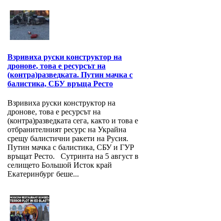
Взривиха руски конструктор на
дронове, това е ресурсът на
(контра)разведката. Путин мачка с
балистика, СБУ връща Ресто
Взривиха руски конструктор на
дронове, това е ресурсът на
(контра)разведката сега, както и това е
отбранителният ресурс на Украйна
срещу балистични ракети на Русия.
Путин мачка с балистика, СБУ и ГУР
връщат Ресто. Сутринта на 5 август в
селището Большой Исток край
Екатеринбург беше...