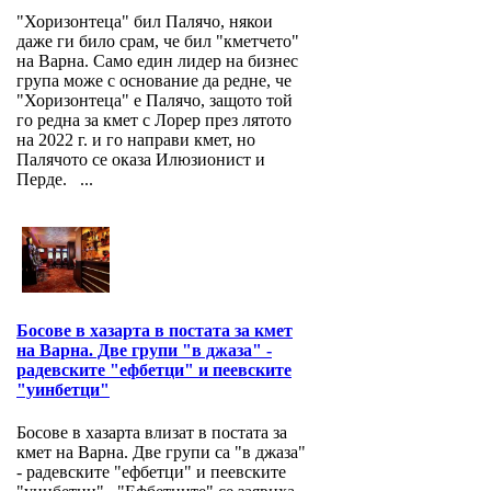
"Хоризонтеца" бил Палячо, някои
даже ги било срам, че бил "кметчето"
на Варна. Само един лидер на бизнес
група може с основание да редне, че
"Хоризонтеца" е Палячо, защото той
го редна за кмет с Лорер през лятото
на 2022 г. и го направи кмет, но
Палячото се оказа Илюзионист и
Перде. ...
Босове в хазарта в постата за кмет
на Варна. Две групи "в джаза" -
радевските "ефбетци" и пеевските
"уинбетци"
Босове в хазарта влизат в постата за
кмет на Варна. Две групи са "в джаза"
- радевските "ефбетци" и пеевските