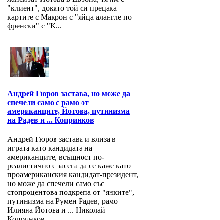
"клиент", докато той си прецака
картите с Макрон с "яйца алангле по
френски" с "К...
Андрей Гюров застава, но може да
спечели само с рамо от
американците, Йотова, путинизма
на Радев и ... Копринков
Андрей Гюров застава и влиза в
играта като кандидата на
американците, всъщност по-
реалистично е засега да се каже като
проамериканския кандидат-президент,
но може да спечели само със
стопроцентова подкрепа от "янките",
путинизма на Румен Радев, рамо
Илияна Йотова и ... Николай
Копринков. ...