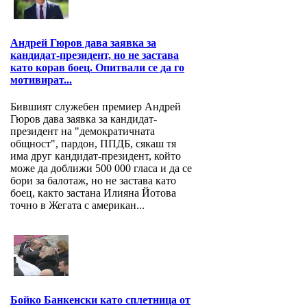
Андрей Гюров дава заявка за
кандидат-президент, но не застава
като корав боец. Опитвали се да го
мотивират...
Бившият служебен премиер Андрей
Гюров дава заявка за кандидат-
президент на "демократичната
общност", пардон, ППДБ, сякаш тя
има друг кандидат-президент, който
може да доближи 500 000 гласа и да се
бори за балотаж, но не застава като
боец, както застана Илияна Йотова
точно в Жегата с американ...
Бойко Банкенски като сплетница от