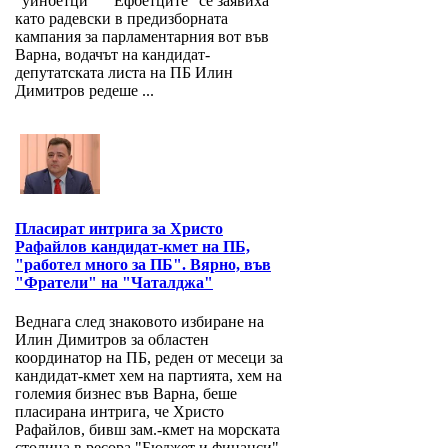
"уинбетци" "Ефбетците" се заявиха
като радевски в предизборната
кампания за парламентарния вот във
Варна, водачът на кандидат-
депутатската листа на ПБ Илин
Димитров редеше ...
Пласират интрига за Христо
Рафайлов кандидат-кмет на ПБ,
"работел много за ПБ". Вярно, във
"Фратели" на "Чаталджа"
Веднага след знаковото избиране на
Илин Димитров за областен
координатор на ПБ, реден от месеци за
кандидат-кмет хем на партията, хем на
големия бизнес във Варна, беше
пласирана интрига, че Христо
Рафайлов, бивш зам.-кмет на морската
столица в ресора "Бюджет и финанси",