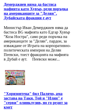
Демерджиев няма да бастиса
мафията като Хувър, реди поръчка
на американците за "Делян".
Дубайската фракция е аут
Министър Иван Демерджиев няма да
бастиса BG мафията като Едгар Хувър
"Коза Ностра", само реди поръчка на
американците за "Делян", пардон, за
изваждане от Играта на корпоративно-
политическата империя на Делян
Пеевски, тоест фракцията на мафията
в Дубай е аут. Пеевски може...
"Хоризонтеца" бил Палячо, ама
застава на Таки. Той и "Илин" е
"серви" олинклузив, но го редят за
кмет