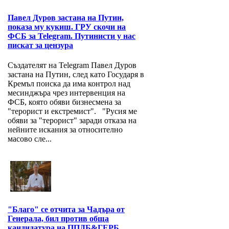
Павел Дуров застана на Путин,
показа му кукиш. ГРУ скочи на
ФСБ за Telegram. Путинисти у нас
пискат за цензура
Създателят на Telegram Павел Дуров
застана на Путин, след като Государя в
Кремъл поиска да има контрол над
месинджъра чрез интервенция на
ФСБ, която обяви бизнесмена за
"терорист и екстремист". "Русия ме
обяви за "терорист" заради отказа на
нейните искания за относително
масово сле...
"Благо" се отчита за Чадъра от
Генерала, бил против обща
кандидатура на ППДБ&ГЕРБ.