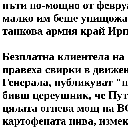
пъти по-мощно от февруа
малко им беше унищожа
танкова армия край Ирп
Безплатна клиентела на 
правеха свирки в движен
Генерала, публикуват "
бивш цереушник, че Пут
цялата огнева мощ на ВС
картофената нива, изме