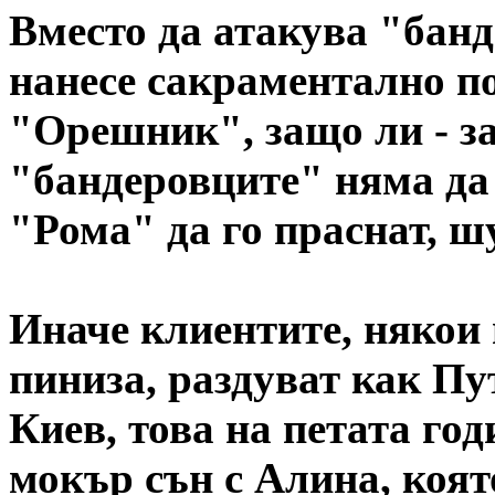
Вместо да атакува "бан
нанесе сакраментално п
"Орешник", защо ли - за
"бандеровците" няма да
"Рома" да го праснат, ш
Иначе клиентите, някои 
пиниза, раздуват как Пу
Киев, това на петата год
мокър сън с Алина, коят