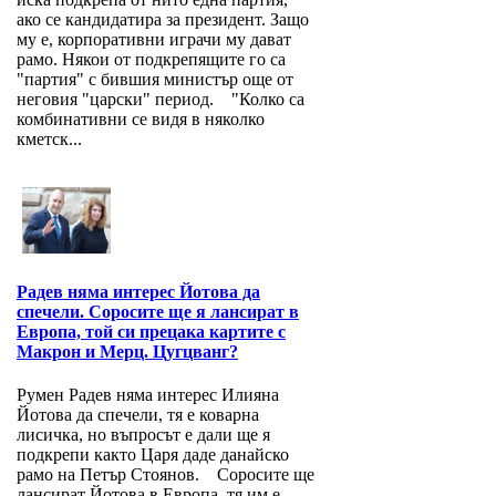
ако се кандидатира за президент. Защо
му е, корпоративни играчи му дават
рамо. Някои от подкрепящите го са
"партия" с бившия министър още от
неговия "царски" период. "Колко са
комбинативни се видя в няколко
кметск...
Радев няма интерес Йотова да
спечели. Соросите ще я лансират в
Европа, той си прецака картите с
Макрон и Мерц. Цугцванг?
Румен Радев няма интерес Илияна
Йотова да спечели, тя е коварна
лисичка, но въпросът е дали ще я
подкрепи както Царя даде данайско
рамо на Петър Стоянов. Соросите ще
лансират Йотова в Европа, тя им е