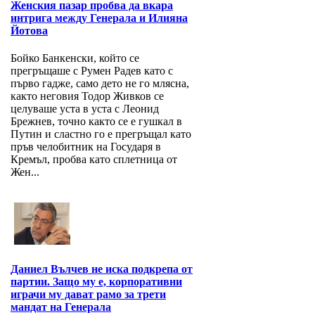
Женския пазар пробва да вкара
интрига между Генерала и Илияна
Йотова
Бойко Банкенски, който се
прегръщаше с Румен Радев като с
първо гадже, само дето не го млясна,
както неговия Тодор Живков се
целуваше уста в уста с Леонид
Брежнев, точно както се е гушкал в
Путин и сластно го е прегръщал като
пръв челобитник на Государя в
Кремъл, пробва като сплетница от
Жен...
Даниел Вълчев не иска подкрепа от
партии. Защо му е, корпоративни
играчи му дават рамо за трети
мандат на Генерала