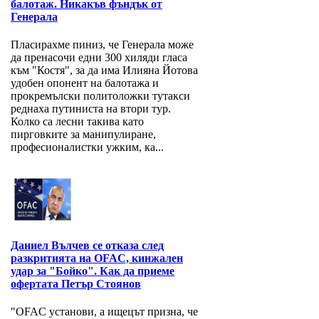
балотаж. Никакъв фъндък от
Генерала
Пласирахме пиниз, че Генерала може
да пренасочи едни 300 хиляди гласа
към "Костя", за да има Илияна Йотова
удобен опонент на балотажа и
прокремълски политоложки тутакси
реднаха путиниста на втори тур.
Колко са лесни такива като
пирговките за манипулиране,
професионалистки ужким, ка...
Даниел Вълчев се отказа след
разкритията на OFAC, кинжален
удар за "Бойко". Как да приеме
офертата Петър Стоянов
"OFAC установи, а ищецът призна, че