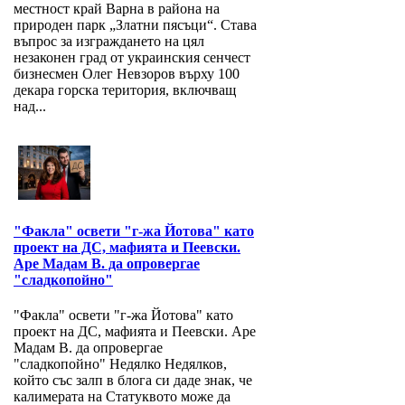
местност край Варна в района на
природен парк „Златни пясъци“. Става
въпрос за изграждането на цял
незаконен град от украинския сенчест
бизнесмен Олег Невзоров върху 100
декара горска територия, включващ
над...
"Факла" освети "г-жа Йотова" като
проект на ДС, мафията и Пеевски.
Аре Мадам В. да опровергае
"сладкопойно"
"Факла" освети "г-жа Йотова" като
проект на ДС, мафията и Пеевски. Аре
Мадам В. да опровергае
"сладкопойно" Недялко Недялков,
който със залп в блога си даде знак, че
калимерата на Статуквото може да