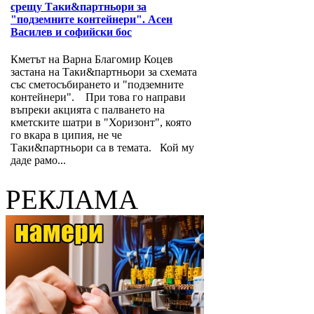
срещу Таки&партньори за
"подземните контейнери". Асен
Василев и софийски бос
Кметът на Варна Благомир Коцев
застана на Таки&партньори за схемата
със сметосъбирането и "подземните
контейнери". При това го направи
въпреки акцията с палването на
кметските шатри в "Хоризонт", която
го вкара в ципия, не че
Таки&партньори са в темата. Кой му
даде рамо...
РЕКЛАМА