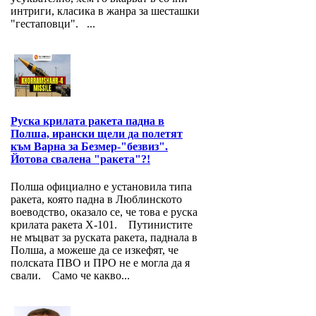
интриги, класика в жанра за шесташки
"гестаповци". ...
Руска крилата ракета падна в
Полша, ирански щели да полетят
към Варна за Безмер-"безвиз".
Йотова свалена "ракета"?!
Полша официално е установила типа
ракета, която падна в Люблинското
воеводство, оказало се, че това е руска
крилата ракета Х-101. Путинистите
не мъцват за руската ракета, паднала в
Полша, а можеше да се изкефят, че
полската ПВО и ПРО не е могла да я
свали. Само че какво...