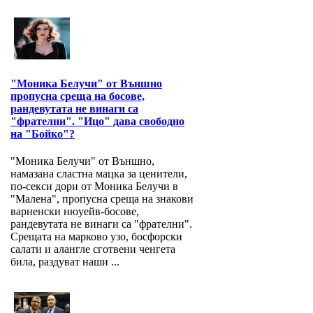
"Моника Белучи" от Външно
пропусна среща на босове,
рандевутата не винаги са
"фрателни". "Ицо" дава свободно
на "Бойко"?
"Моника Белучи" от Външно,
намазана сластна мацка за ценители,
по-секси дори от Моника Белучи в
"Малена", пропусна среща на знакови
варненски нюуейв-босове,
рандевутата не винаги са "фрателни".
Срещата на марково узо, босфорски
салати и алангле сготвени ченгета
била, раздуват наши ...