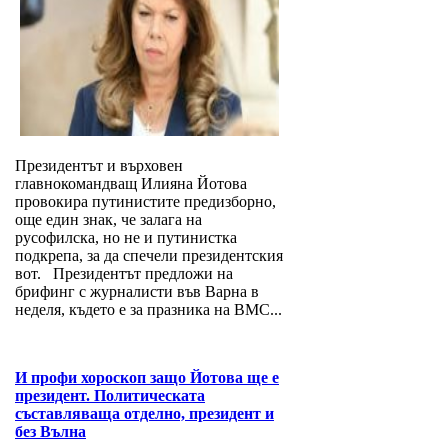
Президентът и върховен
главнокомандващ Илияна Йотова
провокира путинистите предизборно,
още един знак, че залага на
русофилска, но не и путинистка
подкрепа, за да спечели президентския
вот. Президентът предложи на
брифинг с журналисти във Варна в
неделя, където е за празника на ВМС...
И профи хороскоп защо Йотова ще е
президент. Политическата
съставляваща отделно, президент и
без Вълна