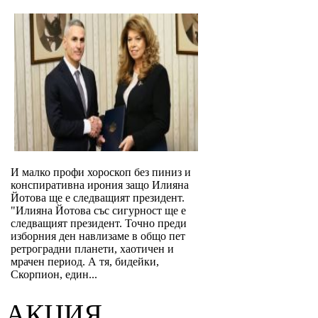
И малко профи хороскоп без пиниз и
конспиративна ирония защо Илияна
Йотова ще е следващият президент.
"Илияна Йотова със сигурност ще е
следващият президент. Точно преди
изборния ден навлизаме в общо пет
ретроградни планети, хаотичен и
мрачен период. А тя, бидейки,
Скорпион, един...
АКЦИЯ