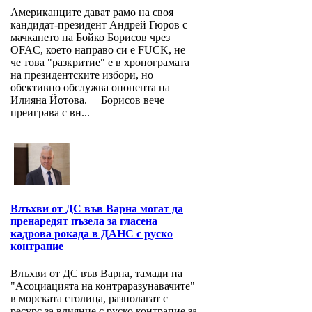
Американците дават рамо на своя
кандидат-президент Андрей Гюров с
мачкането на Бойко Борисов чрез
OFAC, което направо си е FUCK, не
че това "разкритие" е в хронограмата
на президентските избори, но
обективно обслужва опонента на
Илияна Йотова. Борисов вече
преиграва с вн...
Влъхви от ДС във Варна могат да
пренаредят пъзела за гласена
кадрова рокада в ДАНС с руско
контрапие
Влъхви от ДС във Варна, тамади на
"Асоциацията на контраразунавачите"
в морската столица, разполагат с
ресурс за влияние с руско контрапие за