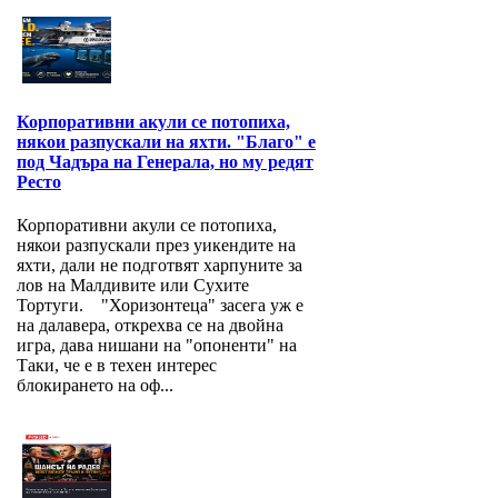
Корпоративни акули се потопиха,
някои разпускали на яхти. "Благо" е
под Чадъра на Генерала, но му редят
Ресто
Корпоративни акули се потопиха,
някои разпускали през уикендите на
яхти, дали не подготвят харпуните за
лов на Малдивите или Сухите
Тортуги. "Хоризонтеца" засега уж е
на далавера, открехва се на двойна
игра, дава нишани на "опоненти" на
Таки, че е в техен интерес
блокирането на оф...