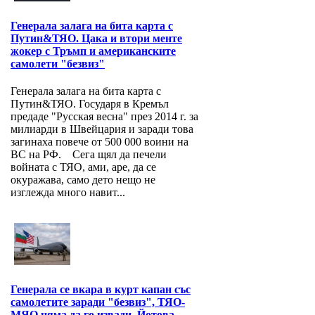
Генерала залага на бита карта с
Путин&ТЯО. Цака и втори менте
жокер с Тръмп и американските
самолети "безвиз"
Генерала залага на бита карта с
Путин&ТЯО. Государя в Кремъл
предаде "Русская весна" през 2014 г. за
милиарди в Швейцария и заради това
загинаха повече от 500 000 воини на
ВС на РФ. Сега щял да печели
войната с ТЯО, ами, аре, да се
окуражава, само дето нещо не
изглежда много навит...
Генерала се вкара в курт капан със
самолетите заради "безвиз", ТЯО-
МЯО няма да го извади. Йотова