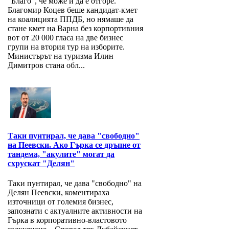
"Благо", че може и да е отгоре.
Благомир Коцев беше кандидат-кмет
на коалицията ППДБ, но нямаше да
стане кмет на Варна без корпортивния
вот от 20 000 гласа на две бизнес
групи на втория тур на изборите.
Министърът на туризма Илин
Димитров стана обл...
Таки пунтирал, че дава "свободно"
на Пеевски. Ако Гърка се дръпне от
тандема, "акулите" могат да
схрускат "Делян"
Таки пунтирал, че дава "свободно" на
Делян Пеевски, коментираха
източници от големия бизнес,
запознати с актуалните активности на
Гърка в корпоративно-властовото