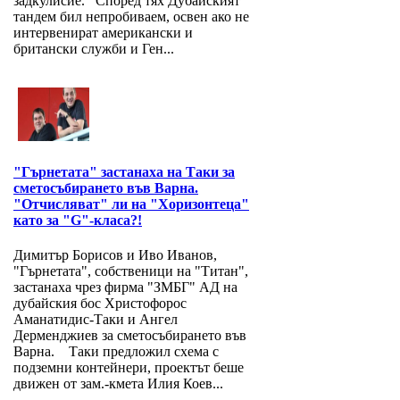
задкулисие. Според тях Дубайският
тандем бил непробиваем, освен ако не
интервенират американски и
британски служби и Ген...
"Гърнетата" застанаха на Таки за
сметосъбирането във Варна.
"Отчисляват" ли на "Хоризонтеца"
като за "G"-класа?!
Димитър Борисов и Иво Иванов,
"Гърнетата", собственици на "Титан",
застанаха чрез фирма "ЗМБГ" АД на
дубайския бос Христофорос
Аманатидис-Таки и Ангел
Дерменджиев за сметосъбирането във
Варна. Таки предложил схема с
подземни контейнери, проектът беше
движен от зам.-кмета Илия Коев...