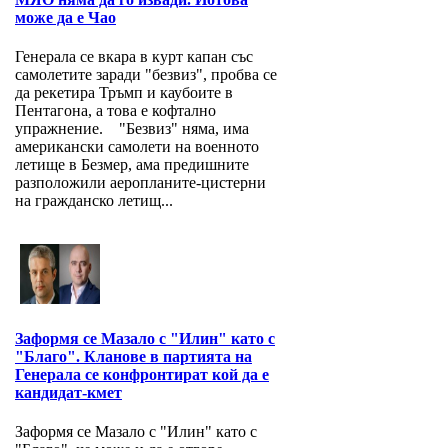
може да е Чао
Генерала се вкара в курт капан със
самолетите заради "безвиз", пробва се
да рекетира Тръмп и каубоите в
Пентагона, а това е кофтално
упражнение. "Безвиз" няма, има
американски самолети на военното
летище в Безмер, ама предишните
разположили аеропланите-цистерни
на гражданско летищ...
Заформя се Мазало с "Илин" като с
"Благо". Кланове в партията на
Генерала се конфронтират кой да е
кандидат-кмет
Заформя се Мазало с "Илин" като с