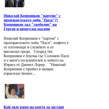
Николай Копринков "партия" с
произраелското лоби "Паси"?!
Копринков дал "свободно" на
Гергов и проруски масони
Николай Копринков е "партия" с
произраелското лоби "Паси", инфото е
от източници в службите и от
масонски среди. Според тях
Копринков е близък със Соломон Паси
и е много по-влиятелен в лобито на
Израел от Даниел Лорер. "Николай
Копринков е пробил в мощни
израелски бизнес...
Кой даде рамо на кмета да застане