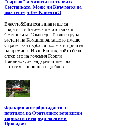
"партия" и Бизнеса отстъпва в
Сметанката. Може ли Кръчмаря да
има гешефт без Клиенти?!
Властта&Бизнеса винаги ще са
"партия" и Бизнеса ще отстъпва в
Сметанката. Само една бизнес група
застана на Командира, защото имаше
Стратег зад гърба си, колега и приятел
на премиера Иван Костов, който беше
алтер его на големия Георги
Найденов, легендарният шеф на
"Тексим", апропо, също близ...
Фракция интербригадисти от
партията на Фрателните варненски
тарикати се нареди на агне в
Провадия