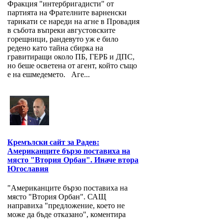
Фракция "интербригадисти" от
партията на Фрателните варненски
тарикати се нареди на агне в Провадия
в събота въпреки августовските
горещници, рандевуто уж е било
редено като тайна сбирка на
гравитиращи около ПБ, ГЕРБ и ДПС,
но беше осветена от агент, който също
е на ешмедемето. Аге...
Кремълски сайт за Радев:
Американците бързо поставиха на
място "Втория Орбан". Иначе втора
Югославия
"Американците бързо поставиха на
място "Втория Орбан". САЩ
направиха "предложение, което не
може да бъде отказано", коментира