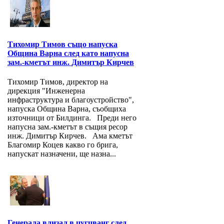
Тихомир Тимов също напуска
Община Варна след като напусна
зам.-кметът инж. Димитър Кирчев
Тихомир Тимов, директор на
дирекция "Инженерна
инфраструктура и благоустройство",
напуска Община Варна, съобщиха
източници от Билдинга. Преди него
напусна зам.-кметът в същия ресор
инж. Димитър Кирчев. Ама кметът
Благомир Коцев какво го брига,
напускат назначени, ще назна...
Генерала влизал в цугцванг след