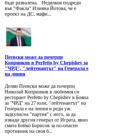
бъде развалена. Недялков подреди
във "Факла" Илияна Йотова, че е
проект на ДС, мафи...
Пеевски може да почерпи
Копринков в Perfetto by Chepishev за
"ЧРД", "лейтенантът" на Генерала е
на линия
Делян Пеевски може да почерпи
Николай Копринков в любимия си
ресторант Perfetto by Chepishev в Бояна
за "ЧРД" на 27 юли, "лейтенантът" на
Генерала е на линия и реди уж
задкулисна "партия" с него, за да
извади другия генерал от Играта, явно
смята Бойко Борисов за по-опасен
противник на своя б...