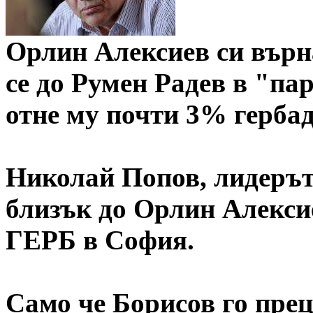
Орлин Алексиев си върн
се до Румен Радев в "па
отне му почти 3% гербад
Николай Попов, лидерът
близък до Орлин Алекси
ГЕРБ в София.
Само че Борисов го пре