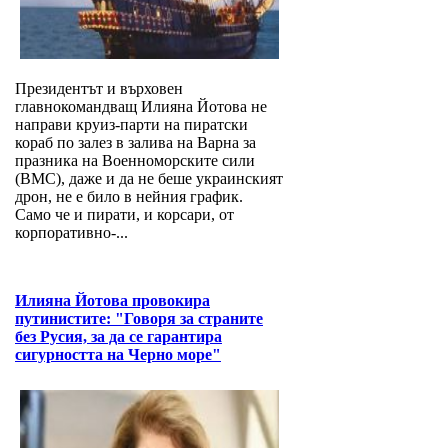
Президентът и върховен
главнокомандващ Илияна Йотова не
направи круиз-парти на пиратски
кораб по залез в залива на Варна за
празника на Военноморските сили
(ВМС), даже и да не беше украинският
дрон, не е било в нейния график.
Само че и пирати, и корсари, от
корпоративно-...
Илияна Йотова провокира
путинистите: "Говоря за страните
без Русия, за да се гарантира
сигурността на Черно море"