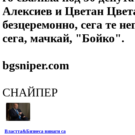
Алексиев и Цветан Цвет
безцеремонно, сега те не
сега, мачкай, "Бойко".
bgsniper.com
СНАЙПЕР
Властта&Бизнеса винаги са