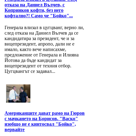
отказа на Даниел Вълчев, с
Копринков кофти, без него
кофтално?! Само че "Бойко"...
Генерала влизал в цугцванг, верно ли,
след отказа на Даниел Вълчев да се
кандидатира за президент, че и за
вицепрезидент, апропо, дали не е
имало, както вече написахме,
предложение от Генерала и Илияна
Йотова да бъде кандидат за
вицепрезидент от техния отбор.
Цугцвангът се задавал...
Американците дават рамо на Гюров
с мачкането на Борисов. "Васко"
изобщо не е кинтосвал "Бойко",
вервайте