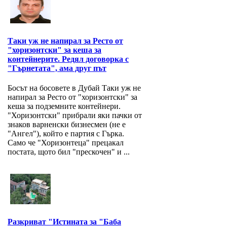
Таки уж не напирал за Ресто от
"хоризонтски" за кеша за
контейнерите. Редял договорка с
"Гърнетата", ама друг път
Босът на босовете в Дубай Таки уж не
напирал за Ресто от "хоризонтски" за
кеша за подземните контейнери.
"Хоризонтски" прибрали яки пачки от
знаков варненски бизнесмен (не е
"Ангел"), който е партия с Гърка.
Само че "Хоризонтеца" прецакал
постата, щото бил "прескочен" и ...
Разкриват "Истината за "Баба