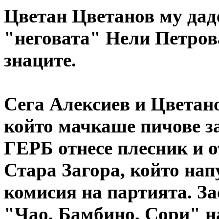
Цветан Цветанов му даде
"неговата" Нели Петрова
знаците.
Сега Алексиев и Цветано
който мачкаше пичове з
ГЕРБ отнесе плесник и 
Стара Загора, който на
комисия на партията. За
"Чао, Бамбино, Сори" н