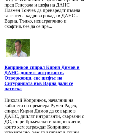
пред Генерала и шефа на ДАНС
Пламен Тончев да пренаредят пъзела
за гласена кадрова рокада в ДАНС -
Варна. Тънко, ненатрапчиво и
скофтия, без да се пра...
Копринков спирал Кирил Димов в
ДАНС, диплят интриганти.
Отворковци, екс шефът на
Сигуранцата във Варна дали се
натиска
Николай Копринков, началник на
кабинета на премиера Румен Радев,
спирал Кирил Димов да се върне в
ДАНС, диплят интриганти, свързани с
ДС, стари бръмчалки и хищни хиени,
които хем заграждат Копринков
усуквателно, хем го вкарват в сочни