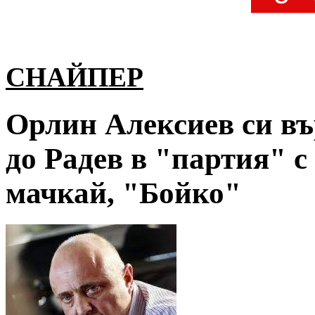
СНАЙПЕР
Орлин Алексиев си въ
до Радев в "партия" с 
мачкай, "Бойко"