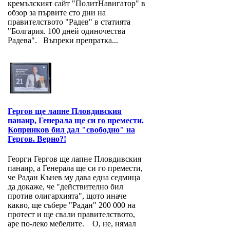
кремълският сайт "ПолитНавигатор" в
обзор за първите сто дни на
правителството "Радев" в статията
"Болгария. 100 дней одиночества
Радева". Въпреки препратка...
Гергов ще лапне Пловдивския
панаир, Генерала ще си го премести.
Копринков бил дал "свободно" на
Гергов. Верно?!
Георги Гергов ще лапне Пловдивския
панаир, а Генерала ще си го премести,
че Радан Кънев му дава една седмица
да докаже, че "действително бил
против олигархията", щото иначе
какво, ще събере "Радан" 200 000 на
протест и ще свали правителството,
аре по-леко мебелите. О, не, нямал