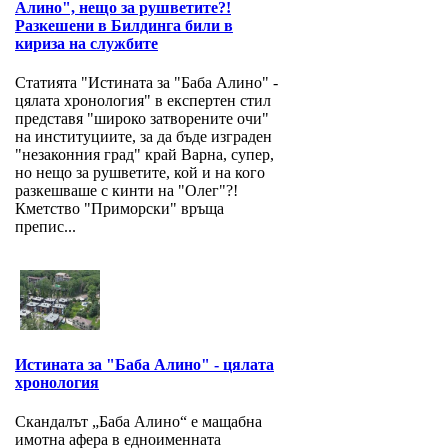
Алино", нещо за рушветите?!
Разкешени в Билдинга били в
кириза на службите
Статията "Истината за "Баба Алино" -
цялата хронология" в експертен стил
представя "широко затворените очи"
на институциите, за да бъде изграден
"незаконния град" край Варна, супер,
но нещо за рушветите, кой и на кого
разкешваше с кинти на "Олег"?!
Кметство "Приморски" връща
препис...
Истината за "Баба Алино" - цялата
хронология
Скандалът „Баба Алино“ е мащабна
имотна афера в едноименната