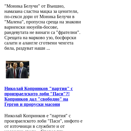
"Моника Белучи" от Външно,
намазана сластна мацка за ценители,
по-секси дори от Моника Белучи в
"Малена", пропусна среща на знакови
варненски нюуейв-босове,
рандевутата не винаги са "фрателни".
Срещата на марково узо, босфорски
салати и алангле сготвени ченгета
била, раздуват наши ...
Николай Копринков "партия" с
произраелското лоби "Паси"?!
Копринков дал "свободно" на
Гергов и проруски масони
Николай Копринков е "партия" с
произраелското лоби "Паси", инфото е
от източници в службите и от