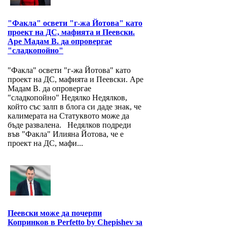
"Факла" освети "г-жа Йотова" като
проект на ДС, мафията и Пеевски.
Аре Мадам В. да опровергае
"сладкопойно"
"Факла" освети "г-жа Йотова" като
проект на ДС, мафията и Пеевски. Аре
Мадам В. да опровергае
"сладкопойно" Недялко Недялков,
който със залп в блога си даде знак, че
калимерата на Статуквото може да
бъде развалена. Недялков подреди
във "Факла" Илияна Йотова, че е
проект на ДС, мафи...
Пеевски може да почерпи
Копринков в Perfetto by Chepishev за