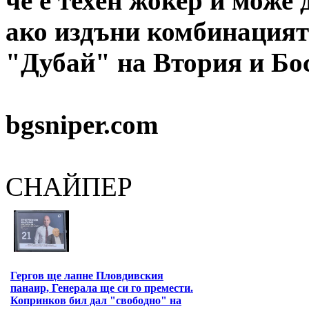
че е техен жокер и може 
ако издъни комбинация
"Дубай" на Втория и Бо
bgsniper.com
СНАЙПЕР
Гергов ще лапне Пловдивския
панаир, Генерала ще си го премести.
Копринков бил дал "свободно" на