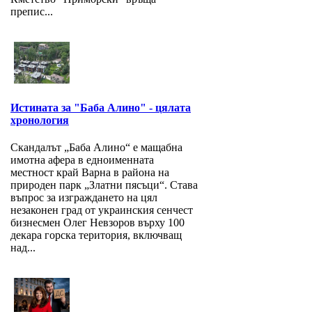
препис...
Истината за "Баба Алино" - цялата
хронология
Скандалът „Баба Алино“ е мащабна
имотна афера в едноименната
местност край Варна в района на
природен парк „Златни пясъци“. Става
въпрос за изграждането на цял
незаконен град от украинския сенчест
бизнесмен Олег Невзоров върху 100
декара горска територия, включващ
над...