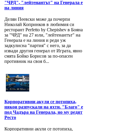
"ЧРД", "лейтенантът" на Генерала е
на линия
Делян Пеевски може да почерпи
Николай Копринков в любимия си
ресторант Perfetto by Chepishev в Бояна
за "ЧРД" на 27 юли, "лейтенантът" на
Генерала е на линия и реди уж
задкулисна "партия" с него, за да
извади другия генерал от Играта, явно
смята Бойко Борисов за по-опасен
противник на своя б...
Корпоративни акули се потопиха,
някои разпускали на яхти. "Благо" е
под Чадъра на Генерала, но му редят
Ресто
Корпоративни акули се потопиха,