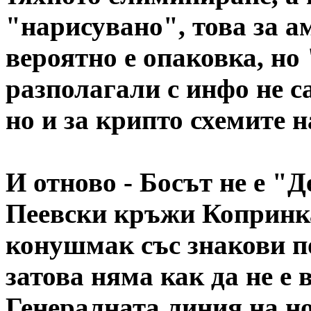
"нарисувано", това за 
вероятно е опаковка, но
разполагали с инфо не с
но и за крипто схемите 
И отново - Босът не е "Д
Пеевски кръжи Копринка
конушмак със знакови п
затова няма как да не е 
Генералната линия на но