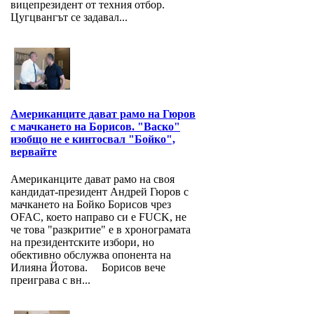
вицепрезидент от техния отбор.
Цугцвангът се задавал...
Американците дават рамо на Гюров
с мачкането на Борисов. "Васко"
изобщо не е кинтосвал "Бойко",
вервайте
Американците дават рамо на своя
кандидат-президент Андрей Гюров с
мачкането на Бойко Борисов чрез
OFAC, което направо си е FUCK, не
че това "разкритие" е в хронограмата
на президентските избори, но
обективно обслужва опонента на
Илияна Йотова. Борисов вече
преиграва с вн...