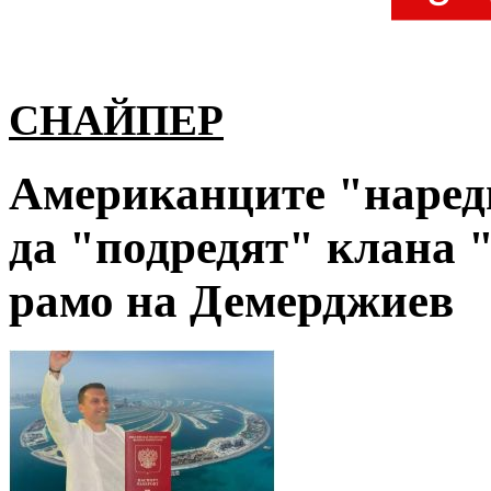
СНАЙПЕР
Американците "наред
да "подредят" клана 
рамо на Демерджиев