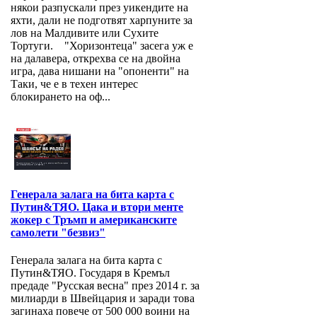
някои разпускали през уикендите на
яхти, дали не подготвят харпуните за
лов на Малдивите или Сухите
Тортуги. "Хоризонтеца" засега уж е
на далавера, открехва се на двойна
игра, дава нишани на "опоненти" на
Таки, че е в техен интерес
блокирането на оф...
Генерала залага на бита карта с
Путин&ТЯО. Цака и втори менте
жокер с Тръмп и американските
самолети "безвиз"
Генерала залага на бита карта с
Путин&ТЯО. Государя в Кремъл
предаде "Русская весна" през 2014 г. за
милиарди в Швейцария и заради това
загинаха повече от 500 000 воини на