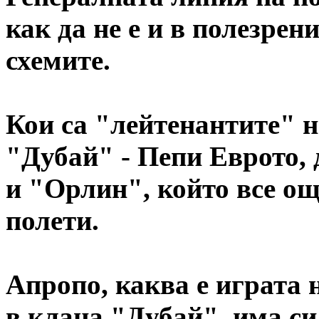
как да не е и в полезре
схемите.
Кои са "лейтенантите" н
"Дубай" - Пепи Еврото,
и "Орлин", който все ощ
полети.
Апропо, каква е играта 
в клана "Дубай", има си 