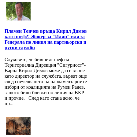
Пламен Тончев връща Кирил Димов
като шеф?! Жокер за "Илин" или за
Генерала по линия на партньорски и
руски служби
Слуховете, че бившият шеф на
Териториална Дирекция "Сигурност"-
Варна Кирил Димов може да се върне
като директор на службата, вървят още
след спечелването на парламентарните
избори от коалицията на Румен Радев,
защото били близки по линия на ВКР
и прочие. След като стана ясно, че
пр...