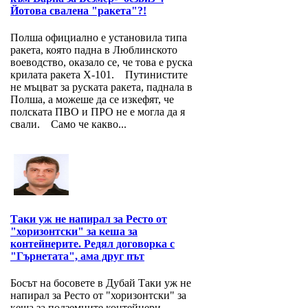
Йотова свалена "ракета"?!
Полша официално е установила типа
ракета, която падна в Люблинското
воеводство, оказало се, че това е руска
крилата ракета Х-101. Путинистите
не мъцват за руската ракета, паднала в
Полша, а можеше да се изкефят, че
полската ПВО и ПРО не е могла да я
свали. Само че какво...
Таки уж не напирал за Ресто от
"хоризонтски" за кеша за
контейнерите. Редял договорка с
"Гърнетата", ама друг път
Босът на босовете в Дубай Таки уж не
напирал за Ресто от "хоризонтски" за
кеша за подземните контейнери.