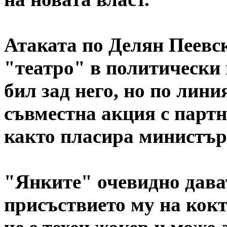
Атаката по Делян Пеевс
"театро" в политически
бил зад него, но по лини
съвместна акция с партн
както пласира министър
"Янките" очевидно дава
присъствието му на кокт