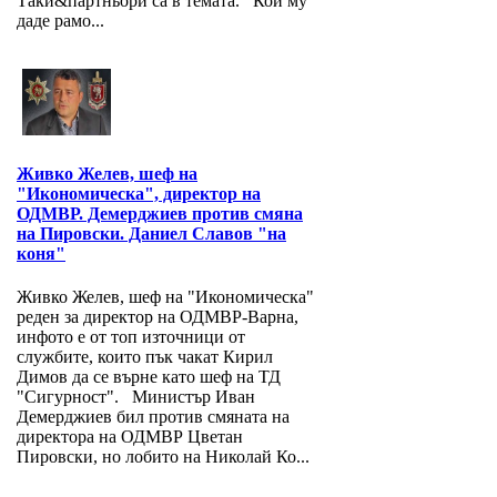
Таки&партньори са в темата. Кой му
даде рамо...
Живко Желев, шеф на
"Икономическа", директор на
ОДМВР. Демерджиев против смяна
на Пировски. Даниел Славов "на
коня"
Живко Желев, шеф на "Икономическа"
реден за директор на ОДМВР-Варна,
инфото е от топ източници от
службите, които пък чакат Кирил
Димов да се върне като шеф на ТД
"Сигурност". Министър Иван
Демерджиев бил против смяната на
директора на ОДМВР Цветан
Пировски, но лобито на Николай Ко...