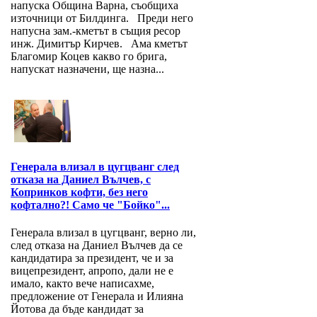
напуска Община Варна, съобщиха
източници от Билдинга. Преди него
напусна зам.-кметът в същия ресор
инж. Димитър Кирчев. Ама кметът
Благомир Коцев какво го брига,
напускат назначени, ще назна...
Генерала влизал в цугцванг след
отказа на Даниел Вълчев, с
Копринков кофти, без него
кофтално?! Само че "Бойко"...
Генерала влизал в цугцванг, верно ли,
след отказа на Даниел Вълчев да се
кандидатира за президент, че и за
вицепрезидент, апропо, дали не е
имало, както вече написахме,
предложение от Генерала и Илияна
Йотова да бъде кандидат за