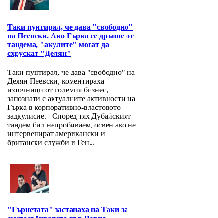
Таки пунтирал, че дава "свободно"
на Пеевски. Ако Гърка се дръпне от
тандема, "акулите" могат да
схрускат "Делян"
Таки пунтирал, че дава "свободно" на
Делян Пеевски, коментираха
източници от големия бизнес,
запознати с актуалните активности на
Гърка в корпоративно-властовото
задкулисие. Според тях Дубайският
тандем бил непробиваем, освен ако не
интервенират американски и
британски служби и Ген...
"Гърнетата" застанаха на Таки за