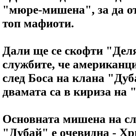
"мюре-мишена", за да о
топ мафиоти.
Дали ще се скофти "Деля
службите, че американци
след Боса на клана "Дуб
двамата са в кириза на 
Основната мишена на с
"Дубай" е очевидна - Х