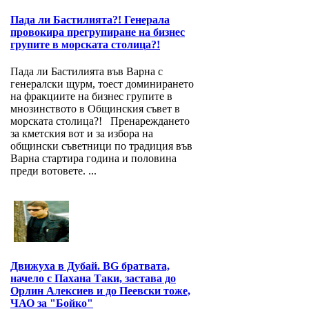
Пада ли Бастилията?! Генерала
провокира прегрупиране на бизнес
групите в морската столица?!
Пада ли Бастилията във Варна с
генералски щурм, тоест доминирането
на фракциите на бизнес групите в
мнозинството в Общинския съвет в
морската столица?! Пренареждането
за кметския вот и за избора на
общински съветници по традиция във
Варна стартира година и половина
преди вотовете. ...
Движуха в Дубай. BG братвата,
начело с Пахана Таки, застава до
Орлин Алексиев и до Пеевски тоже,
ЧАО за "Бойко"