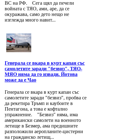
ВС на РФ. Сега щял да печели
войната с ТЯО, ами, аре, да се
окуражава, само дето нещо не
изглежда много навит...
Генерала се вкара в курт капан със
самолетите заради "безвиз", ТЯО-
МЯО няма да го извади. Йотова
може да е Чао
Генерала се вкара в курт капан със
самолетите заради "безвиз", пробва се
да рекетира Тръмп и каубоите в
Пентагона, а това е кофтално
упражнение. "Безвиз" няма, има
американски самолети на военното
летище в Безмер, ама предишните
разположили аеропланите-цистерни
на гражданско летищ...