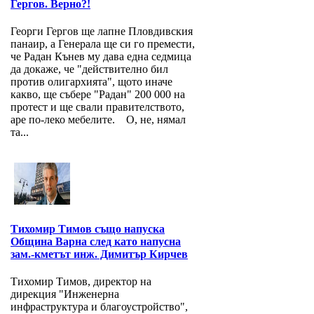
Гергов. Верно?!
Георги Гергов ще лапне Пловдивския
панаир, а Генерала ще си го премести,
че Радан Кънев му дава една седмица
да докаже, че "действително бил
против олигархията", щото иначе
какво, ще събере "Радан" 200 000 на
протест и ще свали правителството,
аре по-леко мебелите. О, не, нямал
та...
Тихомир Тимов също напуска
Община Варна след като напусна
зам.-кметът инж. Димитър Кирчев
Тихомир Тимов, директор на
дирекция "Инженерна
инфраструктура и благоустройство",