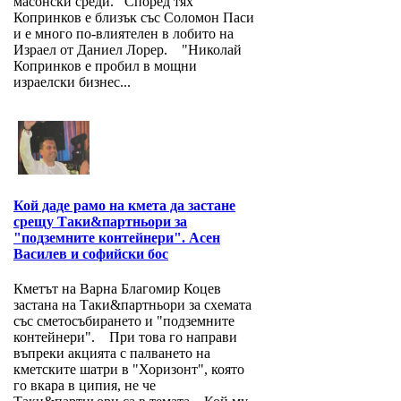
масонски среди. Според тях
Копринков е близък със Соломон Паси
и е много по-влиятелен в лобито на
Израел от Даниел Лорер. "Николай
Копринков е пробил в мощни
израелски бизнес...
Кой даде рамо на кмета да застане
срещу Таки&партньори за
"подземните контейнери". Асен
Василев и софийски бос
Кметът на Варна Благомир Коцев
застана на Таки&партньори за схемата
със сметосъбирането и "подземните
контейнери". При това го направи
въпреки акцията с палването на
кметските шатри в "Хоризонт", която
го вкара в ципия, не че