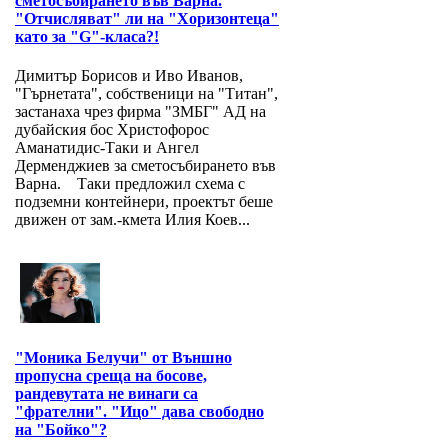
сметосъбирането във Варна.
"Отчисляват" ли на "Хоризонтеца"
като за "G"-класа?!
Димитър Борисов и Иво Иванов,
"Гърнетата", собственици на "Титан",
застанаха чрез фирма "ЗМБГ" АД на
дубайския бос Христофорос
Аманатидис-Таки и Ангел
Дерменджиев за сметосъбирането във
Варна. Таки предложил схема с
подземни контейнери, проектът беше
движен от зам.-кмета Илия Коев...
"Моника Белучи" от Външно
пропусна среща на босове,
рандевутата не винаги са
"фрателни". "Ицо" дава свободно
на "Бойко"?