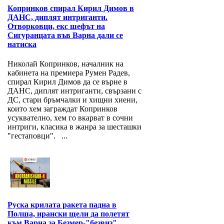
Копринков спирал Кирил Димов в
ДАНС, диплят интриганти.
Отворковци, екс шефът на
Сигуранцата във Варна дали се
натиска
Николай Копринков, началник на
кабинета на премиера Румен Радев,
спирал Кирил Димов да се върне в
ДАНС, диплят интриганти, свързани с
ДС, стари бръмчалки и хищни хиени,
които хем заграждат Копринков
усуквателно, хем го вкарват в сочни
интриги, класика в жанра за шесташки
"гестаповци". ...
Руска крилата ракета падна в
Полша, ирански щели да полетят
към Варна за Безмер-"безвиз".