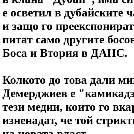
е осветил в дубайските ч
и защо го преекспонират
питат само другите босо
Боса и Втория в ДАНС.
Колкото до това дали м
Демерджиев е "камикадз
тези медии, които го вка
изненадат, че той стрик
на новата власт.