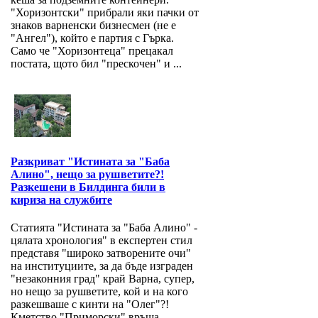
"Хоризонтски" прибрали яки пачки от
знаков варненски бизнесмен (не е
"Ангел"), който е партия с Гърка.
Само че "Хоризонтеца" прецакал
постата, щото бил "прескочен" и ...
Разкриват "Истината за "Баба
Алино", нещо за рушветите?!
Разкешени в Билдинга били в
кириза на службите
Статията "Истината за "Баба Алино" -
цялата хронология" в експертен стил
представя "широко затворените очи"
на институциите, за да бъде изграден
"незаконния град" край Варна, супер,
но нещо за рушветите, кой и на кого
разкешваше с кинти на "Олег"?!
Кметство "Приморски" връща