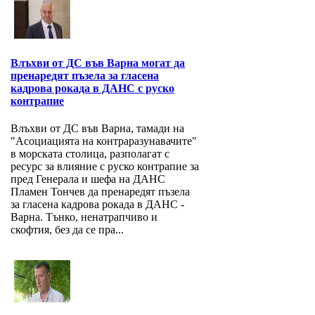
Влъхви от ДС във Варна могат да
пренаредят пъзела за гласена
кадрова рокада в ДАНС с руско
контрапие
Влъхви от ДС във Варна, тамади на
"Асоциацията на контраразунавачите"
в морската столица, разполагат с
ресурс за влияние с руско контрапие за
пред Генерала и шефа на ДАНС
Пламен Тончев да пренаредят пъзела
за гласена кадрова рокада в ДАНС -
Варна. Тънко, ненатрапчиво и
скофтия, без да се пра...