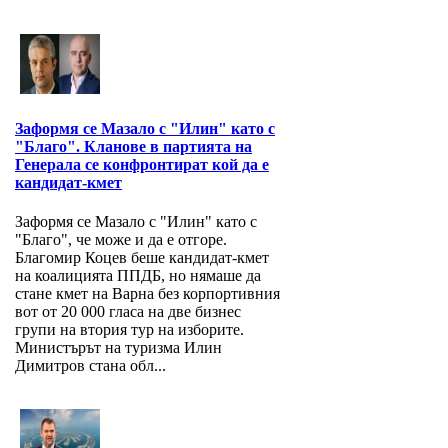
Заформя се Мазало с "Илин" като с
"Благо". Кланове в партията на
Генерала се конфронтират кой да е
кандидат-кмет
Заформя се Мазало с "Илин" като с
"Благо", че може и да е отгоре.
Благомир Коцев беше кандидат-кмет
на коалицията ППДБ, но нямаше да
стане кмет на Варна без корпортивния
вот от 20 000 гласа на две бизнес
групи на втория тур на изборите.
Министърът на туризма Илин
Димитров стана обл...