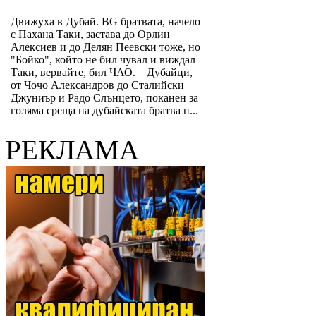
Движуха в Дубай. BG братвата, начело
с Пахана Таки, застава до Орлин
Алексиев и до Делян Пеевски тоже, но
"Бойко", който не бил чувал и виждал
Таки, вервайте, бил ЧАО. Дубайци,
от Чочо Александров до Сталийски
Джуниър и Радо Слънцето, поканен за
голяма среща на дубайската братва п...
РЕКЛАМА