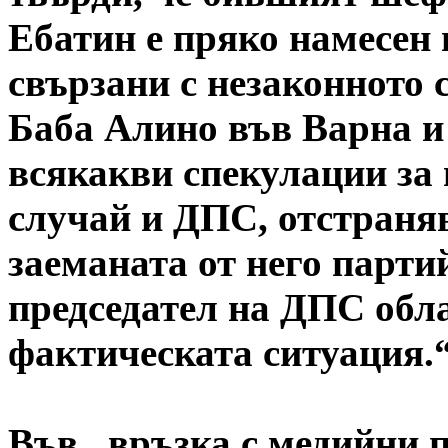
Ебатин е пряко намесен 
свързани с незаконното 
Баба Алино във Варна и 
всякакви спекулации за
случай и ДПС, отстраня
заеманата от него парти
председател на ДПС обла
фактическата ситуация.
Във „връзка с медийни п