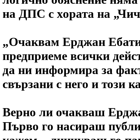
на ДПС с хората на „Чи
„Очаквам Ерджан Ебатин
предприеме всички дейст
да ни информира за факт
свързани с него и този ка
Верно ли очакваш Ерджа
Първо го насираш публич