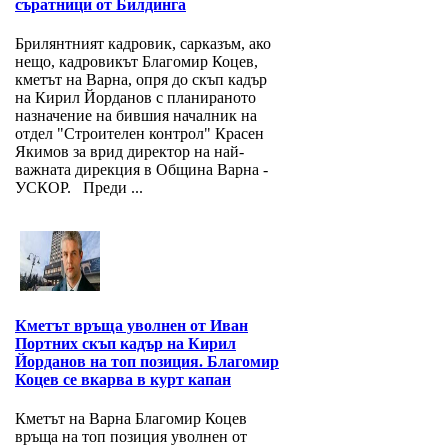
съратници от Билдинга
Брилянтният кадровик, сарказъм, ако
нещо, кадровикът Благомир Коцев,
кметът на Варна, опря до скъп кадър
на Кирил Йорданов с планираното
назначение на бившия началник на
отдел "Строителен контрол" Красен
Якимов за врид директор на най-
важната дирекция в Община Варна -
УСКОР. Преди ...
Кметът връща уволнен от Иван
Портних скъп кадър на Кирил
Йорданов на топ позиция. Благомир
Коцев се вкарва в курт капан
Кметът на Варна Благомир Коцев
връща на топ позиция уволнен от