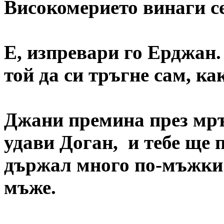
Високомерието винаги се
Е, изпревари го Ерджан.
той да си тръгне сам, ка
Джани премина през мръс
удави Доган, и тебе ще 
държал много по-мъжки о
мъже.