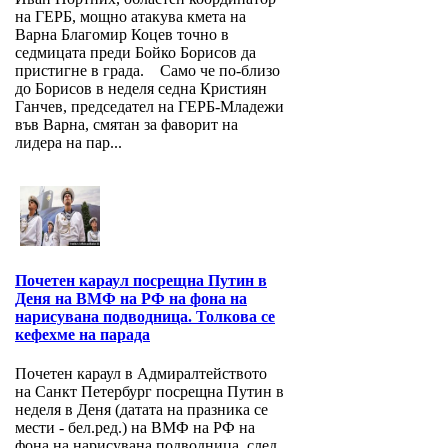
на ГЕРБ, мощно атакува кмета на
Варна Благомир Коцев точно в
седмицата преди Бойко Борисов да
пристигне в града. Само че по-близо
до Борисов в неделя седна Кристиян
Ганчев, председател на ГЕРБ-Младежи
във Варна, смятан за фаворит на
лидера на пар...
Почетен караул посрещна Путин в
Деня на ВМФ на РФ на фона на
нарисувана подводница. Толкова се
кефехме на парада
Почетен караул в Адмиралтейството
на Санкт Петербург посрещна Путин в
неделя в Деня (датата на празника се
мести - бел.ред.) на ВМФ на РФ на
фона на нарисувана подводница, след