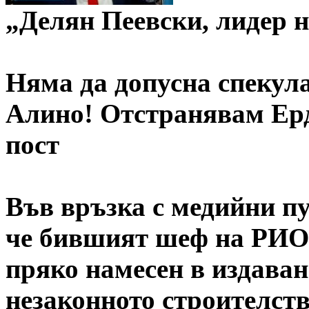
„Делян Пеевски, лидер 
Няма да допусна спекул
Алино! Отстранявам Ер
пост
Във връзка с медийни пу
че бившият шеф на РИО
пряко намесен в издаван
незаконното строителст