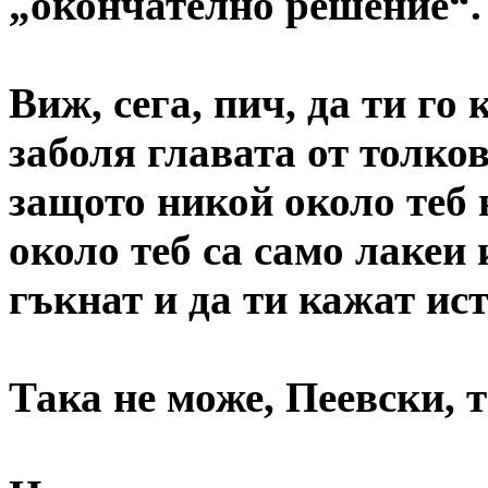
„окончателно решение“.
Виж, сега, пич, да ти го
заболя главата от толко
защото никой около теб 
около теб са само лакеи 
гъкнат и да ти кажат ист
Така не може, Пеевски, т