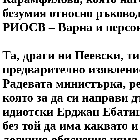
безумия относно ръково
РИОСВ – Варна и персон
Та, драги ни Пеевски, ти
предварително изявлени
Радевата министърка, р
която за да си направи 
идиотски Ерджан Ебатин
без той да има каквато и
логично обяснение няма