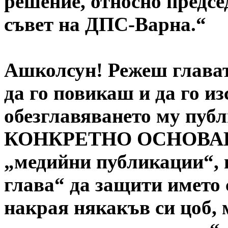
решение, относно предсе
съвет на ДПС-Варна.“
Ашколсун! Режеш глават
да го повикаш и да го 
обезглавяването му публ
КОНКРЕТНО ОСНОВАНИЕ 
„медийни публикации“, и
глава“ да защити името 
накрая някакъв си цоб, 