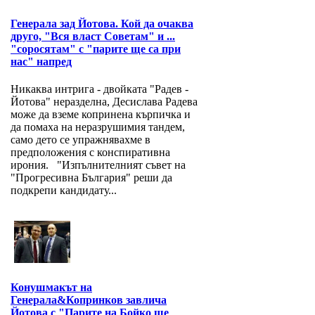
Генерала зад Йотова. Кой да очаква
друго, "Вся власт Советам" и ...
"соросятам" с "парите ще са при
нас" напред
Никаква интрига - двойката "Радев -
Йотова" неразделна, Десислава Радева
може да вземе копринена кърпичка и
да помаха на неразрушимия тандем,
само дето се упражнявахме в
предположения с конспиративна
ирония. "Изпълнителният съвет на
"Прогресивна България" реши да
подкрепи кандидату...
Конушмакът на
Генерала&Копринков завлича
Йотова с "Парите на Бойко ще