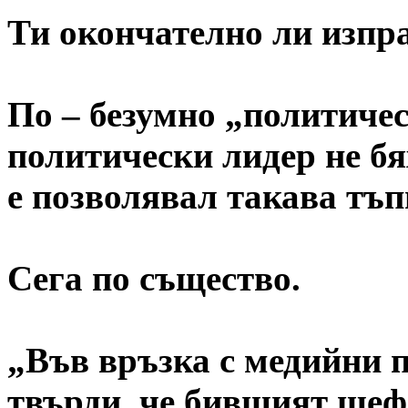
Ти окончателно ли изп
По – безумно „политиче
политически лидер не бя
е позволявал такава тъп
Сега по същество.
„Във връзка с медийни п
твърди, че бившият ше