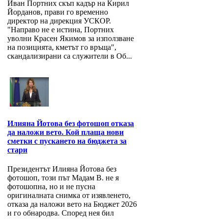
Иван Портних скъп кадър на Кирил
Йорданов, прави го временно
директор на дирекция УСКОР.
"Направо не е истина, Портних
уволни Красен Якимов за използване
на позицията, кметът го връща",
скандализирани са служители в Об...
Илияна Йотова без фотошоп отказа
да наложи вето. Кой плаща нови
сметки с пускането на бюджета за
стари
Президентът Илияна Йотова без
фотошоп, този път Мадам В. не я
фотошопна, но и не пусна
оригиналната снимка от изявленето,
отказа да наложи вето на Бюджет 2026
и го обнародва. Според нея бил