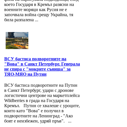
което Государя в Кремъл разясни на
военните моряци как Русия не е
започвала война срещу Украйна, тя
била разпалена ...
ВСУ бастиса подворотните на
"Вова" в Санкт Петербург. Генерала
не спира с "мокрите сънища" за
ТЯО-МЯО на Путин
ВСУ бастиса подворотните на Путин
в Санкт Петербург, удари с дронове
логистични центрове на маркетплейса
Wildberries в града на Государя на
Кремъл. Путин се хвалеше с уроците,
които като "Вова" е получил в
подворотните на Ленинград - "Ако
боят е неизбежен, удряй пръв". ...