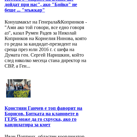
дойдат при нас", ако "Бойко" не
беше ... "мъжкар"
Конушмакът на Генерала&Копринков -
"Ами ако той говори, все едно говоря
аз", казал Румен Радев за Николай
Копринков на Корнелия Нинова, която
го редна за кандидат-президент на
среща през юли 2016 г. с шефа на
Думата ген. Сергей Наришкин, който
след няколко месеца стана директор на
СВР, а Ген...
Кристиян Ганчев е топ фаворит на
Борисов. Битката на клановете в
ГЕРБ може да го схруска, ако го
кандидатира за кмет
Иван Портних, областен координатор