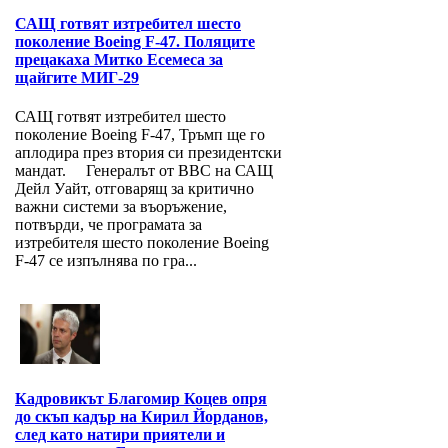
САЩ готвят изтребител шесто
поколение Boeing F-47. Поляците
прецакаха Митко Есемеса за
щайгите МИГ-29
САЩ готвят изтребител шесто
поколение Boeing F-47, Тръмп ще го
аплодира през втория си президентски
мандат. Генералът от ВВС на САЩ
Дейл Уайт, отговарящ за критично
важни системи за въоръжение,
потвърди, че програмата за
изтребителя шесто поколение Boeing
F-47 се изпълнява по гра...
Кадровикът Благомир Коцев опря
до скъп кадър на Кирил Йорданов,
след като натири приятели и