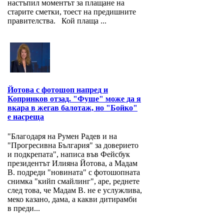
настъпил моментът за плащане на
старите сметки, тоест на предишните
правителства. Кой плаща ...
Йотова с фотошоп напред и
Копринков отзад. "Фуше" може да я
вкара в жегав балотаж, но "Бойко"
е насреща
"Благодаря на Румен Радев и на
"Прогресивна България" за доверието
и подкрепата", написа във Фейсбук
президентът Илияна Йотова, а Мадам
В. подреди "новината" с фотошопната
снимка "кийп смайлинг", аре, реднете
след това, че Мадам В. не е услужлива,
меко казано, дама, а какви дитирамби
в преди...