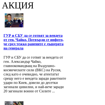
АКЦИЯ
ГУР и СБУ да се готвят за вендета
от ген. Чайко. Потвърди се инфото,
че сред тежко ранените е дъщерята
на генерала
ГУР и СБУ да се готвят за вендета от
ген. Александър Чайко,
главнокомандващ на Въздушно-
космическите сили (ВКС) на Русия,
след като е очевидно, че атентатът
срещу него е вендета заради ракетните
удари по Киев, довели до десетки
загинали цивилни, и най-вече заради
20 загинали воини от Силите ...