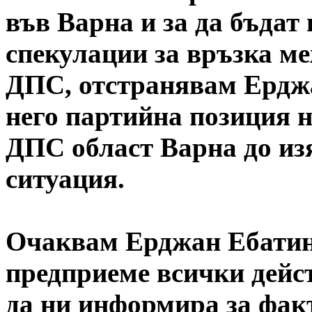
във Варна и за да бъдат
спекулации за връзка ме
ДПС, отстранявам Ерджа
него партийна позиция н
ДПС област Варна до из
ситуация.
Очаквам Ерджан Ебатин 
предприеме всички дейст
да ни информира за факт