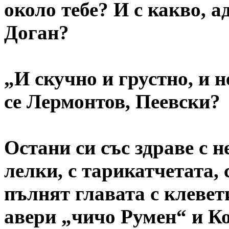
около тебе? И с какво, а
Доган?
„И скучно и грустно, и 
се Лермонтов, Пеевски?
Остани си със здраве с 
лелки, с тарикатчетата, 
пълнят главата с клевет
авери „чичо Румен“ и К