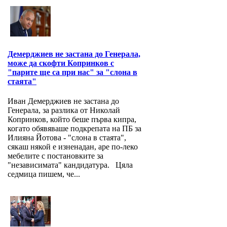
Демерджиев не застана до Генерала,
може да скофти Копринков с
"парите ще са при нас" за "слона в
стаята"
Иван Демерджиев не застана до
Генерала, за разлика от Николай
Копринков, който беше първа кипра,
когато обявяваше подкрепата на ПБ за
Илияна Йотова - "слона в стаята",
сякаш някой е изненадан, аре по-леко
мебелите с постановките за
"независимата" кандидатура. Цяла
седмица пишем, че...