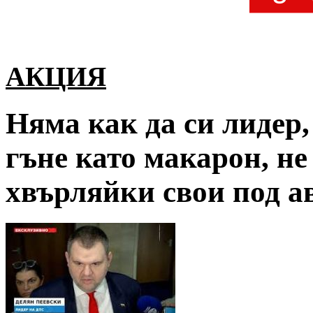
АКЦИЯ
Няма как да си лидер,
гъне като макарон, не
хвърляйки свои под а