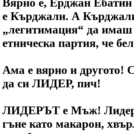
Вярно е, Ерджан Ебатин
е Кърджали. А Кърджали
„легитимация“ да имаш 
етническа партия, че бел
Ама е вярно и другото! 
да си ЛИДЕР, пич!
ЛИДЕРЪТ е Мъж! Лидеръ
гъне като макарон, хвър