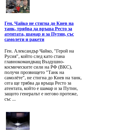
Ген. Чайко не стигна до Киев на
танк, трябва да връща Ресто за
атентата, шамар и за Путин, със
самолети и ракети
Ген. Александър Чайко, "Герой на
Русия", който след като стана
главнокомандващ Въздушно-
космическите сили на РФ (ВКС),
получи прозвището "Танк на
самолёте", не стигна до Киев на танк,
сега ще трябва да връща Ресто за
атентата, който е шамар и за Путин,
защото генералът е негово протеже,
със ...