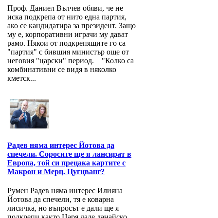
Проф. Даниел Вълчев обяви, че не
иска подкрепа от нито една партия,
ако се кандидатира за президент. Защо
му е, корпоративни играчи му дават
рамо. Някои от подкрепящите го са
"партия" с бившия министър още от
неговия "царски" период. "Колко са
комбинативни се видя в няколко
кметск...
Радев няма интерес Йотова да
спечели. Соросите ще я лансират в
Европа, той си прецака картите с
Макрон и Мерц. Цугцванг?
Румен Радев няма интерес Илияна
Йотова да спечели, тя е коварна
лисичка, но въпросът е дали ще я
подкрепи както Царя даде данайско