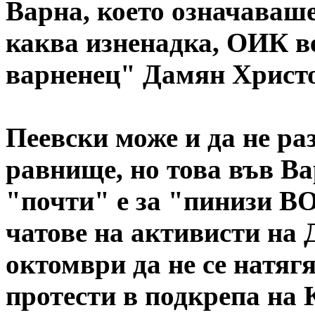
Варна, което означаваше
каква изненадка, ОИК ве
варненец" Дамян Христо
Пеевски може и да не р
равнище, но това във Ва
"почти" е за "пинизи BO
чатове на активисти на 
октомври да не се натяг
протести в подкрепа на 