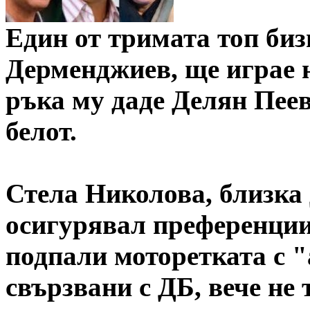
Един от тримата топ биз
Дерменджиев, ще играе н
ръка му даде Делян Пеев
белот.
Стела Николова, близка
осигурявал преференции, 
подпали моторетката с "
свързвани с ДБ, вече не 