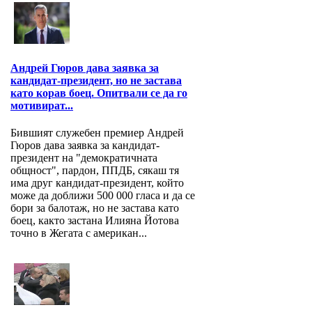
Андрей Гюров дава заявка за
кандидат-президент, но не застава
като корав боец. Опитвали се да го
мотивират...
Бившият служебен премиер Андрей
Гюров дава заявка за кандидат-
президент на "демократичната
общност", пардон, ППДБ, сякаш тя
има друг кандидат-президент, който
може да доближи 500 000 гласа и да се
бори за балотаж, но не застава като
боец, както застана Илияна Йотова
точно в Жегата с американ...