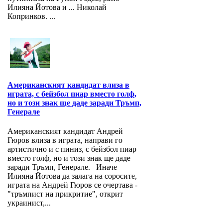
Илияна Йотова и ... Николай
Копринков. ...
Американският кандидат влиза в
играта, с бейзбол пиар вместо голф,
но и този знак ще даде заради Тръмп,
Генерале
Американският кандидат Андрей
Гюров влиза в играта, направи го
артистично и с пиниз, с бейзбол пиар
вместо голф, но и този знак ще даде
заради Тръмп, Генерале. Иначе
Илияна Йотова да залага на соросите,
играта на Андрей Гюров се очертава -
"тръмпист на прикритие", открит
украинист,...