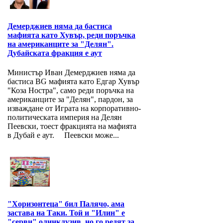
Демерджиев няма да бастиса
мафията като Хувър, реди поръчка
на американците за "Делян".
Дубайската фракция е аут
Министър Иван Демерджиев няма да
бастиса BG мафията като Едгар Хувър
"Коза Ностра", само реди поръчка на
американците за "Делян", пардон, за
изваждане от Играта на корпоративно-
политическата империя на Делян
Пеевски, тоест фракцията на мафията
в Дубай е аут. Пеевски може...
"Хоризонтеца" бил Палячо, ама
застава на Таки. Той и "Илин" е
"серви" олинклузив, но го редят за