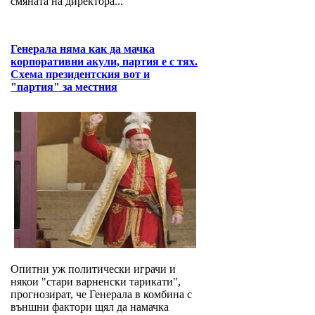
смяната на директора...
Генерала няма как да мачка
корпоративни акули, партия е с тях.
Схема президентския вот и
"партия" за местния
Опитни уж политически играчи и
някои "стари варненски тарикати",
прогнозират, че Генерала в комбина с
външни фактори щял да намачка