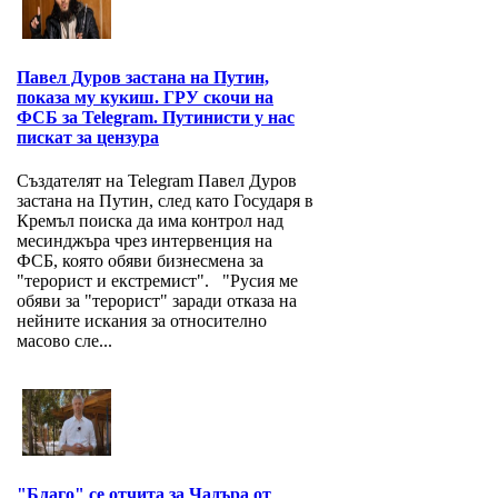
Павел Дуров застана на Путин,
показа му кукиш. ГРУ скочи на
ФСБ за Telegram. Путинисти у нас
пискат за цензура
Създателят на Telegram Павел Дуров
застана на Путин, след като Государя в
Кремъл поиска да има контрол над
месинджъра чрез интервенция на
ФСБ, която обяви бизнесмена за
"терорист и екстремист". "Русия ме
обяви за "терорист" заради отказа на
нейните искания за относително
масово сле...
"Благо" се отчита за Чадъра от