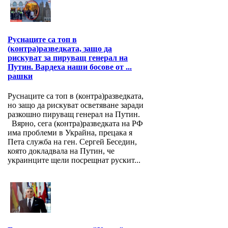
Руснаците са топ в
(контра)разведката, защо да
рискуват за пируващ генерал на
Путин. Вардеха наши босове от ...
рашки
Руснаците са топ в (контра)разведката,
но защо да рискуват осветяване заради
разкошно пируващ генерал на Путин.
Вярно, сега (контра)разведката на РФ
има проблеми в Украйна, прецака я
Пета служба на ген. Сергей Беседин,
която докладвала на Путин, че
украинците щели посрещнат рускит...