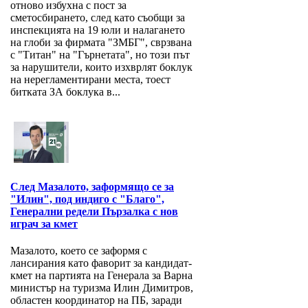
отново избухна с пост за
сметосбирането, след като съобщи за
инспекцията на 19 юли и налагането
на глоби за фирмата "ЗМБГ", сврзвана
с "Титан" на "Гърнетата", но този път
за нарушители, които изхврлят боклук
на нерегламентирани места, тоест
битката ЗА боклука в...
След Мазалото, заформящо се за
"Илин", под индиго с "Благо",
Генерални редели Пързалка с нов
играч за кмет
Мазалото, което се заформя с
лансирания като фаворит за кандидат-
кмет на партията на Генерала за Варна
министър на туризма Илин Димитров,
областен координатор на ПБ, заради