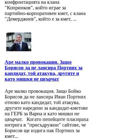
конфронтацията на клана
"Копринков", който играе за
партийно-корпоративен кмет, с клана
"Демерджиев", който е за кмет, ...
Аре малко провокация. Защо
Борисов да не лансира Портних за
кандидат, той атакува, другите и
като мишки не цвърчат
Аре малко провокация. Защо Бойко
Борисов да не лансира Иван Портних
отново като кандидат, той атакува,
другите наредени за кандидат-кметове
на ГЕРБ за Варна и като мишки не
цвърчат. Когато пепейците пласираха
интрига в "присъдружни" сайтове, че
Борисов ще издига пак Портних за
кмет...