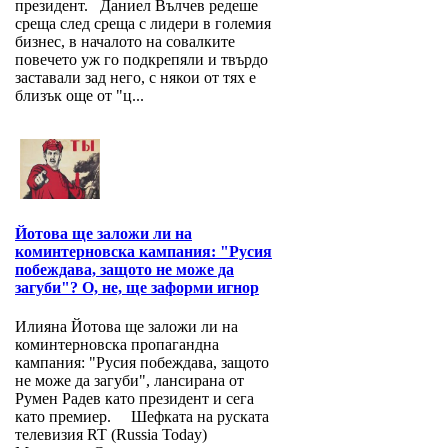
президент. Даниел Вълчев редеше
среща след среща с лидери в големия
бизнес, в началото на совалките
повечето уж го подкрепяли и твърдо
заставали зад него, с някои от тях е
близък още от "ц...
Йотова ще заложи ли на
коминтерновска кампания: "Русия
побеждава, защото не може да
загуби"? О, не, ще заформи игнор
Илияна Йотова ще заложи ли на
коминтерновска пропагандна
кампания: "Русия побеждава, защото
не може да загуби", лансирана от
Румен Радев като президент и сега
като премиер. Шефката на руската
телевизия RT (Russia Today)