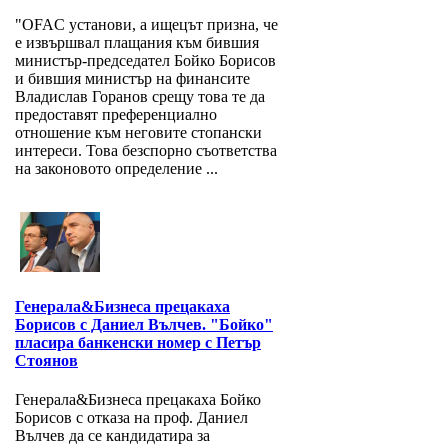
"OFAC установи, а ищецът призна, че
е извършвал плащания към бившия
министър-председател Бойко Борисов
и бившия министър на финансите
Владислав Горанов срещу това те да
предоставят преференциално
отношение към неговите стопански
интереси. Това безспорно съответства
на законовото определение ...
Генерала&Бизнеса прецакаха
Борисов с Даниел Вълчев. "Бойко"
пласира банкенски номер с Петър
Стоянов
Генерала&Бизнеса прецакаха Бойко
Борисов с отказа на проф. Даниел
Вълчев да се кандидатира за