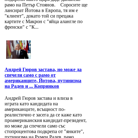
рамо на Петър Стоянов. Соросите ще
лансират Йотова в Европа, тя им е
"клиент", докато той си прецака
картите с Макрон с "яйца алангле по
френски" с "К...
Андрей Гюров застава, но може да
спечели само с рамо от
американците, Йотова, путинизма
на Радев и ... Копринков
Андрей Гюров застава и влиза в
играта като кандидата на
американците, всъщност по-
реалистично е засега да се каже като
проамериканския кандидат-президент,
но може да спечели само със
стопроцентова подкрепа от "янките",
путинизма на Румен Радев, рамо