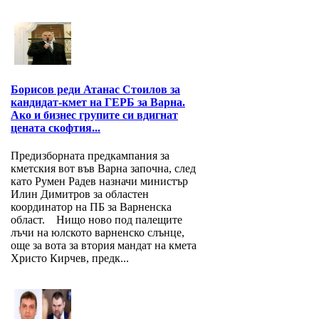
Борисов реди Атанас Стоилов за
кандидат-кмет на ГЕРБ за Варна.
Ако и бизнес групите си вдигнат
цената скофтия...
Предизборната предкампания за
кметския вот във Варна започна, след
като Румен Радев назначи министър
Илин Димитров за областен
координатор на ПБ за Варнeнска
област. Нищо ново под палещите
лъчи на юлското варненско слънце,
още за вота за втория мандат на кмета
Христо Кирчев, предк...