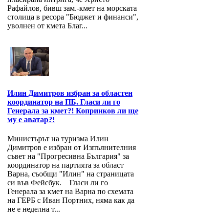
Рафайлов, бивш зам.-кмет на морската
столица в ресора "Бюджет и финанси",
уволнен от кмета Благ...
Илин Димитров избран за областен
координатор на ПБ. Гласи ли го
Генерала за кмет?! Копринков ли ще
му е аватар?!
Министърът на туризма Илин
Димитров е избран от Изпълнителния
съвет на "Прогресивна България" за
координатор на партията за област
Варна, съобщи "Илин" на страницата
си във Фейсбук. Гласи ли го
Генерала за кмет на Варна по схемата
на ГЕРБ с Иван Портних, няма как да
не е неделна т...