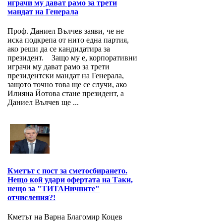
играчи му дават рамо за трети
мандат на Генерала
Проф. Даниел Вълчев заяви, че не
иска подкрепа от нито една партия,
ако реши да се кандидатира за
президент. Защо му е, корпоративни
играчи му дават рамо за трети
президентски мандат на Генерала,
защото точно това ще се случи, ако
Илияна Йотова стане президент, а
Даниел Вълчев ще ...
Кметът с пост за сметосбирането.
Нещо кой удари офертата на Таки,
нещо за "ТИТАНичните"
отчисления?!
Кметът на Варна Благомир Коцев