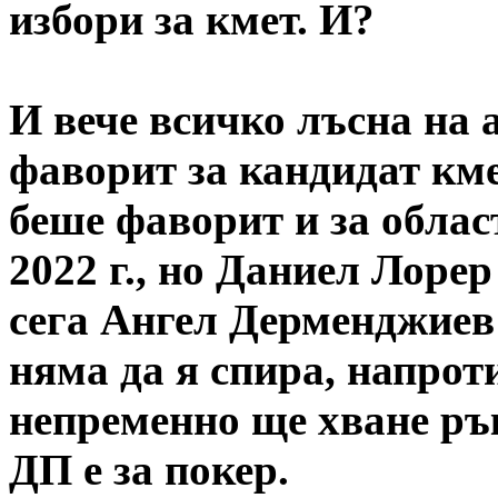
избори за кмет. И?
И вече всичко лъсна на 
фаворит за кандидат кмет
беше фаворит и за облас
2022 г., но Даниел Лоре
сега Ангел Дерменджиев 
няма да я спира, напроти
непременно ще хване рък
ДП е за покер.