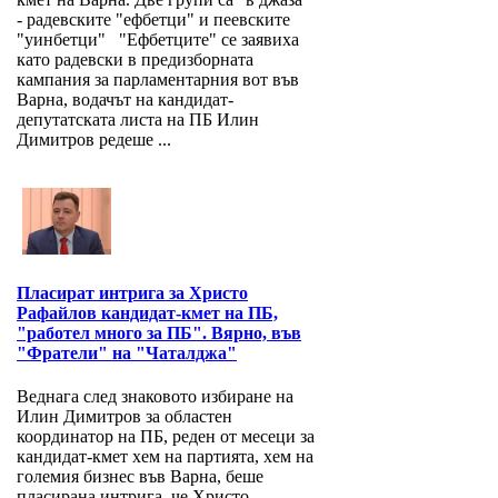
- радевските "ефбетци" и пеевските
"уинбетци" "Ефбетците" се заявиха
като радевски в предизборната
кампания за парламентарния вот във
Варна, водачът на кандидат-
депутатската листа на ПБ Илин
Димитров редеше ...
Пласират интрига за Христо
Рафайлов кандидат-кмет на ПБ,
"работел много за ПБ". Вярно, във
"Фратели" на "Чаталджа"
Веднага след знаковото избиране на
Илин Димитров за областен
координатор на ПБ, реден от месеци за
кандидат-кмет хем на партията, хем на
големия бизнес във Варна, беше
пласирана интрига, че Христо