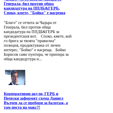
Генерала, бил против обща
кандидатура на ППДБ&ГЕРБ.
Споко, кмете, "Бойко" е насреща
"Благо" се отчита за Чадъра от
Генерала, бил против обща
кандидатура на ППДБ&ГЕРБ за
президентския вот. Споко, кмете, кой
го брига за твоята "правилна"
позиция, продиктувана от личен
интерес, "Бойко" е насреща. Бойко
Борисов само пунтира, че припира за
обща кандидутура н...
Корпоративни акули, ГЕРБ и
Пеевски заформят схема Даниел
Вълчев да се пребори за балотаж, а
там поста на макс?!