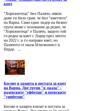
кмет
"Хоризонтеца" бил Палячо, някои
даже ги било срам, че бил "кметчето"
на Варна. Само един лидер на бизнес
група може с основание да редне, че
"Хоризонтеца" е Палячо, защото той
го редна за кмет с Лорер през лятото
на 2022 г. и го направи кмет, но
Палячото се оказа Илюзионист и
Перде. ...
Босове в хазарта в постата за кмет
на Варна. Две групи "в джаза" -
радевските "ефбетци" и пеевските
"уинбетци"
Босове в хазарта влизат в постата за
кмет на Варна. Две групи са "в джаза"