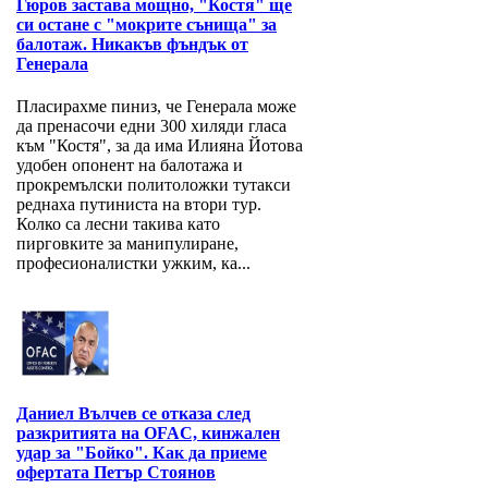
Гюров застава мощно, "Костя" ще
си остане с "мокрите сънища" за
балотаж. Никакъв фъндък от
Генерала
Пласирахме пиниз, че Генерала може
да пренасочи едни 300 хиляди гласа
към "Костя", за да има Илияна Йотова
удобен опонент на балотажа и
прокремълски политоложки тутакси
реднаха путиниста на втори тур.
Колко са лесни такива като
пирговките за манипулиране,
професионалистки ужким, ка...
Даниел Вълчев се отказа след
разкритията на OFAC, кинжален
удар за "Бойко". Как да приеме
офертата Петър Стоянов