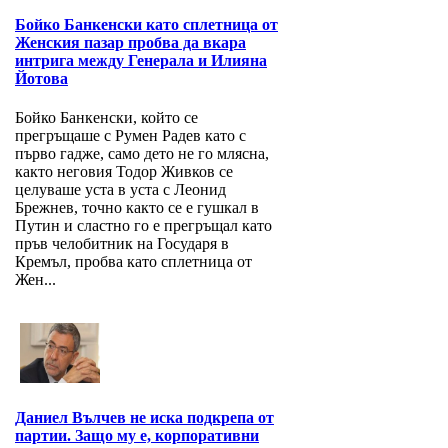
Бойко Банкенски като сплетница от
Женския пазар пробва да вкара
интрига между Генерала и Илияна
Йотова
Бойко Банкенски, който се
прегръщаше с Румен Радев като с
първо гадже, само дето не го млясна,
както неговия Тодор Живков се
целуваше уста в уста с Леонид
Брежнев, точно както се е гушкал в
Путин и сластно го е прегръщал като
пръв челобитник на Государя в
Кремъл, пробва като сплетница от
Жен...
Даниел Вълчев не иска подкрепа от
партии. Защо му е, корпоративни