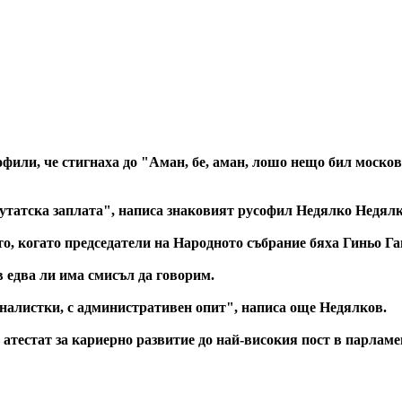
офили, че стигнаха до "Аман, бе, аман, лошо нещо бил моско
епутатска заплата", написа знаковият русофил Недялко Недял
то, когато председатели на Народното събрание бяха Гиньо Га
 едва ли има смисъл да говорим.
оналистки, с административен опит", написа още Недялков.
 атестат за кариерно развитие до най-високия пост в парлам