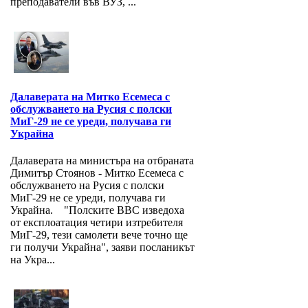
преподаватели във ВУЗ, ...
Далаверата на Митко Есемеса с
обслужването на Русия с полски
МиГ-29 не се уреди, получава ги
Украйна
Далаверата на министъра на отбраната
Димитър Стоянов - Митко Есемеса с
обслужването на Русия с полски
МиГ-29 не се уреди, получава ги
Украйна. "Полските ВВС изведоха
от експлоатация четири изтребителя
МиГ-29, тези самолети вече точно ще
ги получи Украйна", заяви посланикът
на Укра...