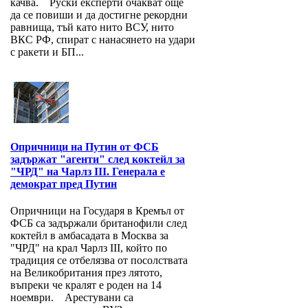
качва. Руски експерти очакват още
да се повиши и да достигне рекордни
равнища, тъй като нито ВСУ, нито
ВКС РФ, спират с нанасянето на удари
с ракети и БП...
Опричници на Путин от ФСБ
задържат "агенти" след коктейл за
"ЧРД" на Чарлз III. Генерала е
демократ пред Путин
Опричници на Государя в Кремъл от
ФСБ са задържали британофили след
коктейл в амбасадата в Москва за
"ЧРД" на крал Чарлз III, който по
традиция се отбелязва от посолствата
на Великобритания през лятото,
въпреки че кралят е роден на 14
ноември. Арестувани са