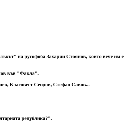
влъкът" на русофоба Захарий Стоянов, който вече им е
ков във "Факла".
нев, Благовест Сендов, Стефан Савов...
ентарната република?".