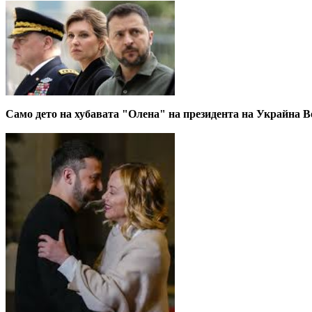
Само дето на хубавата "Олена" на президента на Украйна 