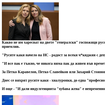
Какво не им харесват на двете "генералски" госпожици рус
приемлив.
"Русите каки начело на НС - радост за всеки ч*киджия с д
"И все пак е тъжно, че никога няма пак да живея във време
За Петко Каравелов, Петко Славейков или Захарий Стоянов
Днес се вихрят русите каки - хиалуронки, до една "професи
И още - "И дали индулгенцията "хубава жена" е непременно