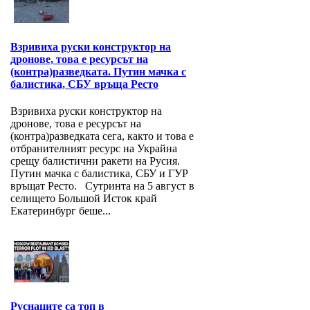
Взривиха руски конструктор на
дронове, това е ресурсът на
(контра)разведката. Путин мачка с
балистика, СБУ връща Ресто
Взривиха руски конструктор на
дронове, това е ресурсът на
(контра)разведката сега, както и това е
отбранителният ресурс на Украйна
срещу балистични ракети на Русия.
Путин мачка с балистика, СБУ и ГУР
връщат Ресто. Сутринта на 5 август в
селището Большой Исток край
Екатеринбург беше...
Руснаците са топ в