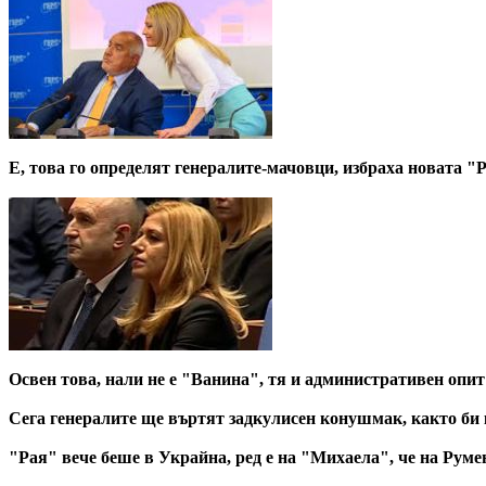
Е, това го определят генералите-мачовци, избраха новата "
Освен това, нали не е "Ванина", тя и административен опит 
Сега генералите ще въртят задкулисен конушмак, както би к
"Рая" вече беше в Украйна, ред е на "Михаела", че на Руме