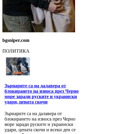
bgsniper.com
ПОЛИТИКА
Зърнарите са на далавера от
блокирането на износа през Черно
море заради руските и украински
удари, цената скочи
Зърнарите са на далавера от
блокирането на износа през Черно
море заради руските и украински
удари, цената скочи и всеки ден се