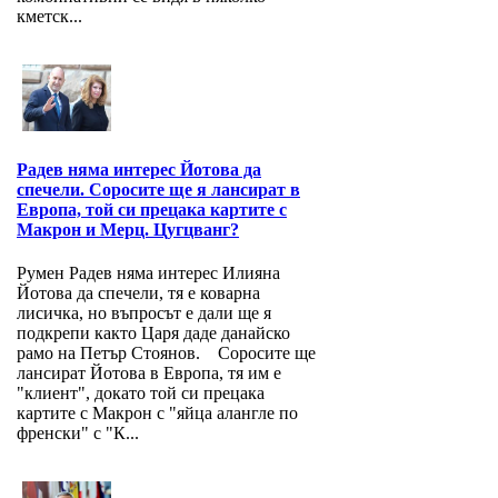
кметск...
Радев няма интерес Йотова да
спечели. Соросите ще я лансират в
Европа, той си прецака картите с
Макрон и Мерц. Цугцванг?
Румен Радев няма интерес Илияна
Йотова да спечели, тя е коварна
лисичка, но въпросът е дали ще я
подкрепи както Царя даде данайско
рамо на Петър Стоянов. Соросите ще
лансират Йотова в Европа, тя им е
"клиент", докато той си прецака
картите с Макрон с "яйца алангле по
френски" с "К...