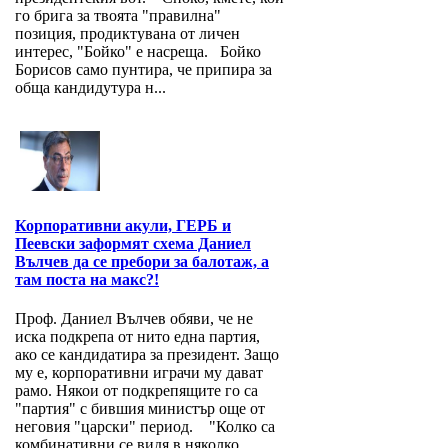
го брига за твоята "правилна"
позиция, продиктувана от личен
интерес, "Бойко" е насреща. Бойко
Борисов само пунтира, че припира за
обща кандидутура н...
Корпоративни акули, ГЕРБ и
Пеевски заформят схема Даниел
Вълчев да се пребори за балотаж, а
там поста на макс?!
Проф. Даниел Вълчев обяви, че не
иска подкрепа от нито една партия,
ако се кандидатира за президент. Защо
му е, корпоративни играчи му дават
рамо. Някои от подкрепящите го са
"партия" с бившия министър още от
неговия "царски" период. "Колко са
комбинативни се видя в няколко