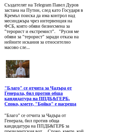
Създателят на Telegram Павел Дуров
застана на Путин, след като Государя в
Кремъл поиска да има контрол над
месинджъра чрез интервенция на
ФСБ, която обяви бизнесмена за
"терорист и екстремист". "Русия ме
обяви за "терорист" заради отказа на
нейните искания за относително
масово сле...
"Благо" се отчита за Чадъра от
Генерала, бил против обща
кандидатура на ППДБ&ГЕРБ.
Споко, кмете, "Бойко" е насреща
"Благо" се отчита за Чадъра от
Генерала, бил против обща
кандидатура на ППДБ&ГЕРБ за
президентския вот. Споко, кмете, кой