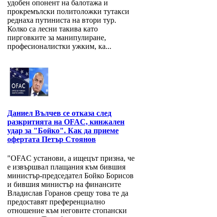
удобен опонент на балотажа и
прокремълски политоложки тутакси
реднаха путиниста на втори тур.
Колко са лесни такива като
пирговките за манипулиране,
професионалистки ужким, ка...
Даниел Вълчев се отказа след
разкритията на OFAC, кинжален
удар за "Бойко". Как да приеме
офертата Петър Стоянов
"OFAC установи, а ищецът призна, че
е извършвал плащания към бившия
министър-председател Бойко Борисов
и бившия министър на финансите
Владислав Горанов срещу това те да
предоставят преференциално
отношение към неговите стопански