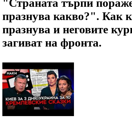
"Страната търпи пораже
празнува какво?". Как 
празнува и неговите кур
загиват на фронта.