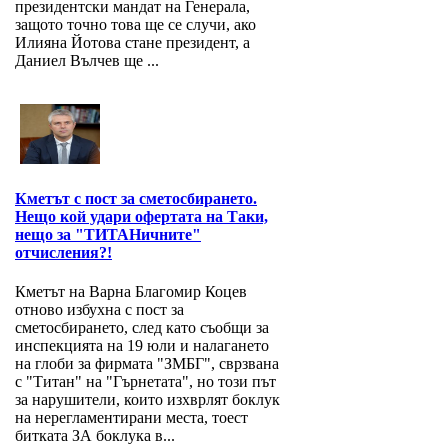
президентски мандат на Генерала,
защото точно това ще се случи, ако
Илияна Йотова стане президент, а
Даниел Вълчев ще ...
Кметът с пост за сметосбирането.
Нещо кой удари офертата на Таки,
нещо за "ТИТАНичните"
отчисления?!
Кметът на Варна Благомир Коцев
отново избухна с пост за
сметосбирането, след като съобщи за
инспекцията на 19 юли и налагането
на глоби за фирмата "ЗМБГ", сврзвана
с "Титан" на "Гърнетата", но този път
за нарушители, които изхврлят боклук
на нерегламентирани места, тоест
битката ЗА боклука в...