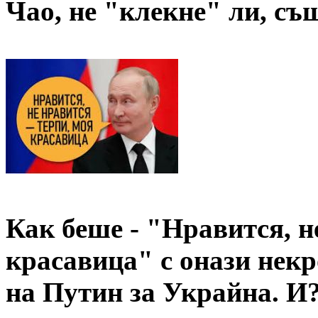
Чао, не "клекне" ли, съ
Как беше - "Нравится, н
красавица" с онази нек
на Путин за Украйна. И