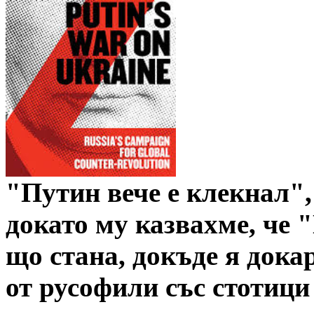
"Путин вече е клекнал",
докато му казвахме, че 
що стана, докъде я дока
от русофили със стотици