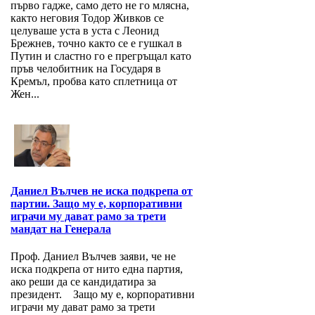
първо гадже, само дето не го млясна,
както неговия Тодор Живков се
целуваше уста в уста с Леонид
Брежнев, точно както се е гушкал в
Путин и сластно го е прегръщал като
пръв челобитник на Государя в
Кремъл, пробва като сплетница от
Жен...
Даниел Вълчев не иска подкрепа от
партии. Защо му е, корпоративни
играчи му дават рамо за трети
мандат на Генерала
Проф. Даниел Вълчев заяви, че не
иска подкрепа от нито една партия,
ако реши да се кандидатира за
президент. Защо му е, корпоративни
играчи му дават рамо за трети