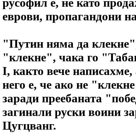
русофил е, не като прод
еврови, пропагандони 
"Путин няма да клекне",
"клекне", чака го "Таб
I, както вече написахме,
него е, че ако не "клекн
заради преебаната "побе
загинали руски воини за
Цугцванг.