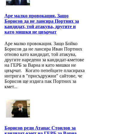
Аре малко провокация. Защо
Борисов да не лансира Портних за
кандидат, той атакува, другите и
като мишки не цвърчат
Аре малко провокация. Защо Бойко
Борисов да не лансира Иван Портних
отново като кандидат, той атакува,
другите наредени за кандидат-кметове
на ГЕРБ за Варна и като мишки не
цвърчат. Когато пепейците пласираха
интрига в "присъдружни" сайтове, че
Борисов ще издига пак Портних за
кмет...
Борисов реди Атанас Стоилов за
кандидат-кмет на ГЕРБ за Варна.