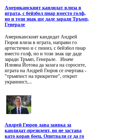
Американският кандидат влиза в
играта, с бейзбол пиар вместо голф,
но и този знак ще даде заради Тръмп,
Генерале
Американският кандидат Андрей
Гюров влиза в играта, направи го
артистично и с пиниз, с бейзбол пиар
вместо голф, но и този знак ще даде
заради Тръмп, Генерале. Иначе
Илияна Йотова да залага на соросите,
играта на Андрей Гюров се очертава -
"тръмпист на прикритие", открит
украинист,...
Андрей Гюров дава заявка за
кандидат-президент, но не застава
като корав боец. Опитвали се да го