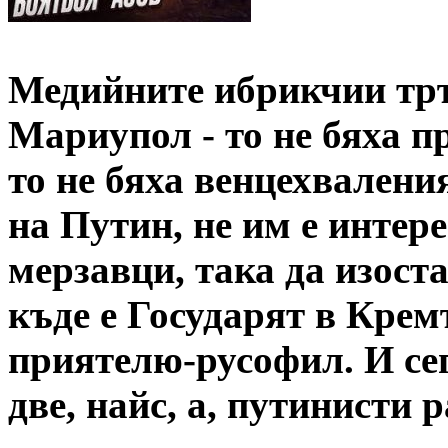
Медийните ибрикчии тръ
Мариупол - то не бяха 
то не бяха венцехваления
на Путин, не им е интере
мерзавци, така да изоста
къде е Государят в Крем
приятелю-русофил. И се
две, найс, а, путинисти 