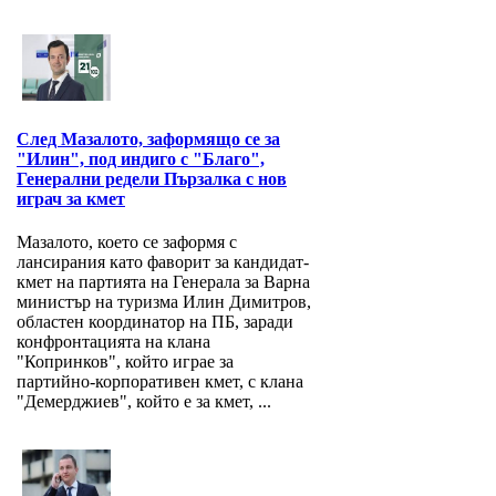
След Мазалото, заформящо се за
"Илин", под индиго с "Благо",
Генерални редели Пързалка с нов
играч за кмет
Мазалото, което се заформя с
лансирания като фаворит за кандидат-
кмет на партията на Генерала за Варна
министър на туризма Илин Димитров,
областен координатор на ПБ, заради
конфронтацията на клана
"Копринков", който играе за
партийно-корпоративен кмет, с клана
"Демерджиев", който е за кмет, ...