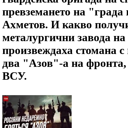
превземането на "града 
Ахметов. И какво получи
металургични завода на
произвеждаха стомана с 
два "Азов"-а на фронта
ВСУ.