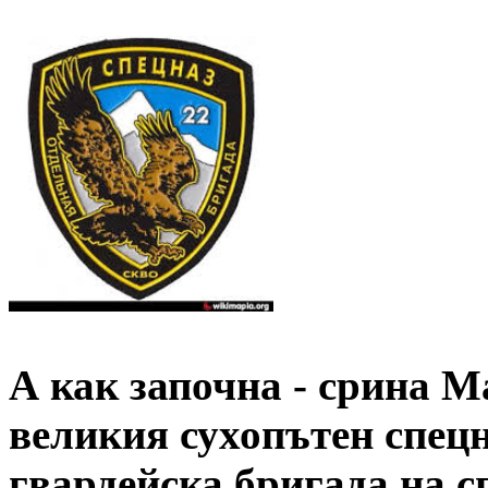
А как започна - срина М
великия сухопътен спецн
гвардейска бригада на с