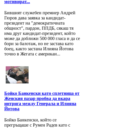
мотивират...
Бившият служебен премиер Андрей
Гюров дава заявка за кандидат-
президент на "демократичната
общност", пардон, ППДБ, сякаш тя
има друг кандидат-президент, който
може да доближи 500 000 гласа и да се
бори за балотаж, но не застава като
боец, както застана Илияна Йотова
точно в Жегата с американ...
Бойко Банкенски като сплетница от
Женския пазар пробва да вкара
интрига между Генерала и Илияна
Йотова
Бойко Банкенски, който се
прегръщаше с Румен Радев като с