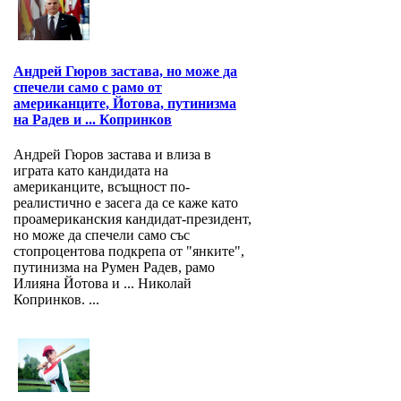
Андрей Гюров застава, но може да
спечели само с рамо от
американците, Йотова, путинизма
на Радев и ... Копринков
Андрей Гюров застава и влиза в
играта като кандидата на
американците, всъщност по-
реалистично е засега да се каже като
проамериканския кандидат-президент,
но може да спечели само със
стопроцентова подкрепа от "янките",
путинизма на Румен Радев, рамо
Илияна Йотова и ... Николай
Копринков. ...