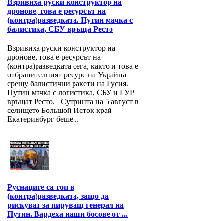
Взривиха руски конструктор на
дронове, това е ресурсът на
(контра)разведката. Путин мачка с
балистика, СБУ връща Ресто
Взривиха руски конструктор на
дронове, това е ресурсът на
(контра)разведката сега, както и това е
отбранителният ресурс на Украйна
срещу балистични ракети на Русия.
Путин мачка с логистика, СБУ и ГУР
връщат Ресто. Сутринта на 5 август в
селището Большой Исток край
Екатеринбург беше...
Руснаците са топ в
(контра)разведката, защо да
рискуват за пируващ генерал на
Путин. Вардеха наши босове от ...