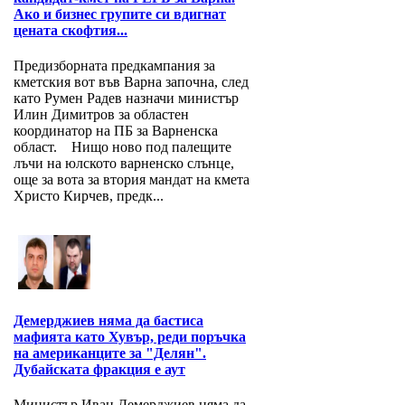
Ако и бизнес групите си вдигнат
цената скофтия...
Предизборната предкампания за
кметския вот във Варна започна, след
като Румен Радев назначи министър
Илин Димитров за областен
координатор на ПБ за Варнeнска
област. Нищо ново под палещите
лъчи на юлското варненско слънце,
още за вота за втория мандат на кмета
Христо Кирчев, предк...
Демерджиев няма да бастиса
мафията като Хувър, реди поръчка
на американците за "Делян".
Дубайската фракция е аут
Министър Иван Демерджиев няма да