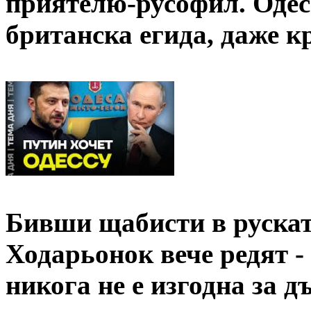
приятелю-русофил. Одес
британска егида, даже к
Бивши щабисти в рускат
Ходарьонок вече редят 
никога не е изгодна за 