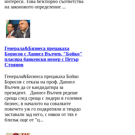
интереси. Това безспорно съответства
на законовото определение ...
Генерала&Бизнеса прецакаха
Борисов с Даниел Вълчев. "Бойко"
пласира банкенски номер с Петър
Стоянов
Генерала&Бизнеса прецакаха Бойко
Борисов с отказа на проф. Даниел
Вълчев да се кандидатира за
президент. Даниел Вълчев редеше
среща след среща с лидери в големия
бизнес, в началото на совалките
повечето уж го подкрепяли и твърдо
заставали зад него, с някои от тях е
близък още от "ц...