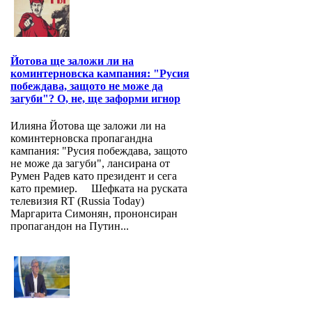
Йотова ще заложи ли на
коминтерновска кампания: "Русия
побеждава, защото не може да
загуби"? О, не, ще заформи игнор
Илияна Йотова ще заложи ли на
коминтерновска пропагандна
кампания: "Русия побеждава, защото
не може да загуби", лансирана от
Румен Радев като президент и сега
като премиер. Шефката на руската
телевизия RT (Russia Today)
Маргарита Симонян, прононсиран
пропагандон на Путин...