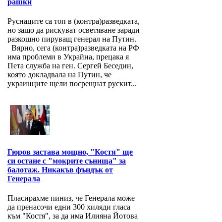
рашки
Руснаците са топ в (контра)разведката,
но защо да рискуват осветяване заради
разкошно пируващ генерал на Путин.
Вярно, сега (контра)разведката на РФ
има проблеми в Украйна, прецака я
Пета служба на ген. Сергей Беседин,
която докладвала на Путин, че
украинците щели посрещнат рускит...
Гюров застава мощно, "Костя" ще
си остане с "мокрите сънища" за
балотаж. Никакъв фъндък от
Генерала
Пласирахме пиниз, че Генерала може
да пренасочи едни 300 хиляди гласа
към "Костя", за да има Илияна Йотова