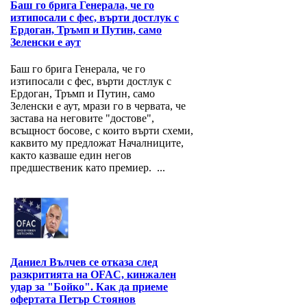
Баш го брига Генерала, че го
изтипосали с фес, върти достлук с
Ердоган, Тръмп и Путин, само
Зеленски е аут
Баш го брига Генерала, че го
изтипосали с фес, върти достлук с
Ердоган, Тръмп и Путин, само
Зеленски е аут, мрази го в червата, че
застава на неговите "достове",
всъщност босове, с които върти схеми,
каквито му предложат Началниците,
както казваше един негов
предшественик като премиер. ...
Даниел Вълчев се отказа след
разкритията на OFAC, кинжален
удар за "Бойко". Как да приеме
офертата Петър Стоянов