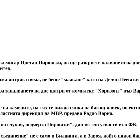
мисар Цветан Пировски, но ще разкриете палването на две
антев.
ма интрига няма, не беше "мачкане" като на Делян Пеевски 
а запалването на две шатри от комплекс "Хоризонт" във Вар
е на камерите, на тях се вижда сянка на бягащ човек, но екс
ластната дирекция на МВР, предава Радио Варна.
 по случая, подчерта Пировски", диплят ентусиасти във ФБ.
съединение" не е само в Билдинга, а в Завоя, който някои б