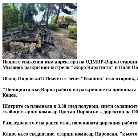
Нашите уважения към директора на ОДМВР-Варна старши ко
Миланов разкри кой застреля "Жоро Каратиста" и Поли П
Облог, Пировски?! Иначе гот беше "Външно" във вторник, а
"Полицията във Варна работи по разкриване на причината з
Коцев.
Шатрите са пламнали в 3.30 след полунощ, снети са записит
съобщи старши комисар Цветан Пировски – директор на Об
Разследването е на ранен етап, половината дирекция работи
Какво късо съединение, старши комисар Пировски, "късото 