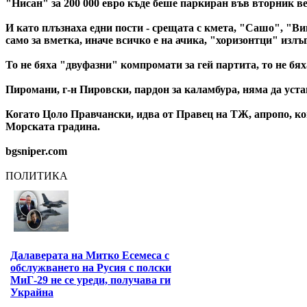
"Нисан" за 200 000 евро къде беше паркиран във вторник ве
И като плъзнаха едни пости - срещата с кмета, "Сашо", "Ви
само за вметка, иначе всичко е на ачика, "хоризонтци" изл
То не бяха "двуфазни" компромати за гей партита, то не б
Пиромани, г-н Пировски, пардон за каламбура, няма да устан
Когато Цоло Правчански, идва от Правец на ТЖ, апропо, кой
Морската градина.
bgsniper.com
ПОЛИТИКА
Далаверата на Митко Есемеса с
обслужването на Русия с полски
МиГ-29 не се уреди, получава ги
Украйна