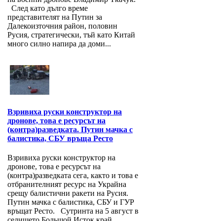
След като дълго време
представителят на Путин за
Далекоизточния район, половин
Русия, стратегически, тъй като Китай
много силно напира да доми...
Взривиха руски конструктор на
дронове, това е ресурсът на
(контра)разведката. Путин мачка с
балистика, СБУ връща Ресто
Взривиха руски конструктор на
дронове, това е ресурсът на
(контра)разведката сега, както и това е
отбранителният ресурс на Украйна
срещу балистични ракети на Русия.
Путин мачка с балистика, СБУ и ГУР
връщат Ресто. Сутринта на 5 август в
селището Большой Исток край