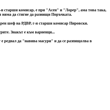
г-н старши комисар, е при "Асен" и "Лорер", ама това така,
ия няма да стигне да разнищи Поръчката.
арен шеф на РДВР, г-н старши комисар Пировски.
рите. Знакът е към варненци...
 е реднал да "навива масури" и да се разпищолва в