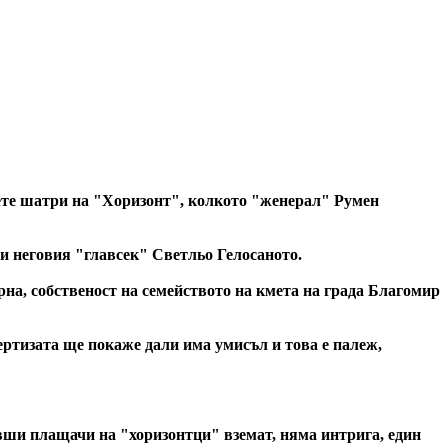
те шатри на "Хоризонт", колкото "женерал" Румен
и неговия "главсек" Светльо Гелосаното.
на, собственост на семейството на кмета на града Благомир
пертизата ще покаже дали има умисъл и това е палеж,
ивши плащачи на "хоризонтци" вземат, няма интрига, един