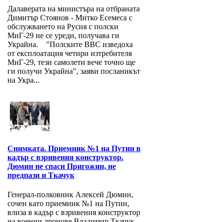
Далаверата на министъра на отбраната
Димитър Стоянов - Митко Есемеса с
обслужването на Русия с полски
МиГ-29 не се уреди, получава ги
Украйна. "Полските ВВС изведоха
от експлоатация четири изтребителя
МиГ-29, тези самолети вече точно ще
ги получи Украйна", заяви посланикът
на Укра...
Снимката. Приемник №1 на Путин в
кадър с взривения конструктор.
Дюмин не спаси Пригожин, не
предпази и Ткачук
Генерал-полковник Алексей Дюмин,
сочен като приемник №1 на Путин,
влиза в кадър с взривения конструктор
на военни дронове Владимир Ткачук.