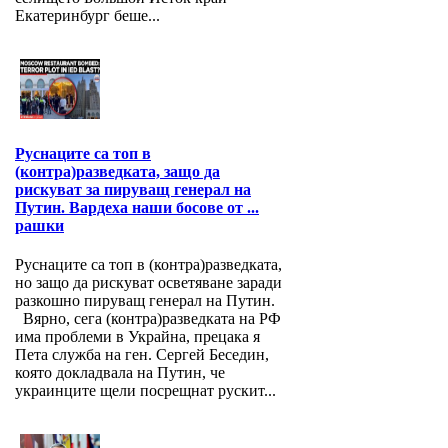
Екатеринбург беше...
Руснаците са топ в
(контра)разведката, защо да
рискуват за пируващ генерал на
Путин. Вардеха наши босове от ...
рашки
Руснаците са топ в (контра)разведката,
но защо да рискуват осветяване заради
разкошно пируващ генерал на Путин.
Вярно, сега (контра)разведката на РФ
има проблеми в Украйна, прецака я
Пета служба на ген. Сергей Беседин,
която докладвала на Путин, че
украинците щели посрещнат рускит...