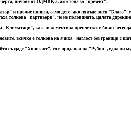
черта, пичове от ОДМВР, а, ама това за "презент".
ктор" и прочие пинизи, само дето, ако някъде виси "Благо", 
ъгаха толкова "партньори", че не половината, цялата дирекц
яха "Климатици", как ли коментира преплетките бивш легенд
овите, всичко е толкова на ачика - наглост без граници с шат
то създаде "Хоризонт", го е продавал на "Рубин", едва ли му