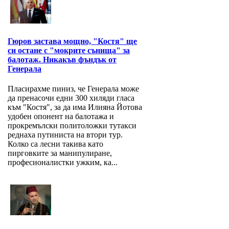
Гюров застава мощно, "Костя" ще
си остане с "мокрите сънища" за
балотаж. Никакъв фъндък от
Генерала
Пласирахме пиниз, че Генерала може
да пренасочи едни 300 хиляди гласа
към "Костя", за да има Илияна Йотова
удобен опонент на балотажа и
прокремълски политоложки тутакси
реднаха путиниста на втори тур.
Колко са лесни такива като
пирговките за манипулиране,
професионалистки ужким, ка...