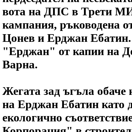
вота на ДПС в Трети МИ
кампания, ръководена о
Цонев и Ерджан Ебатин.
"Ерджан" от капии на Д
Варна.
Жегата зад ъгъла обаче 
на Ерджан Ебатин като 
екологично съответстви
Корпорация" в строител