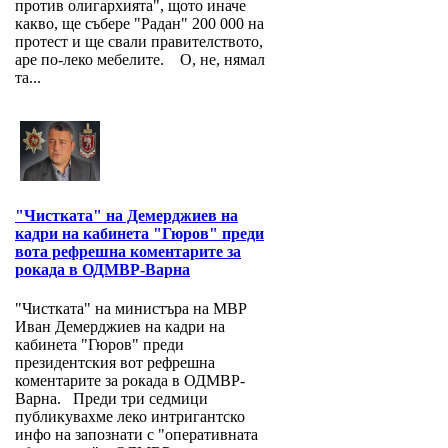
против олигархията", щото иначе
какво, ще събере "Радан" 200 000 на
протест и ще свали правителството,
аре по-леко мебелите. О, не, нямал
та...
"Чистката" на Демерджиев на
кадри на кабинета "Гюров" преди
вота рефрешна коментарите за
рокада в ОДМВР-Варна
"Чистката" на министъра на МВР
Иван Демерджиев на кадри на
кабинета "Гюров" преди
президентския вот рефрешна
коментарите за рокада в ОДМВР-
Варна. Преди три седмици
публикувахме леко интригантско
инфо на запознати с "оперативната