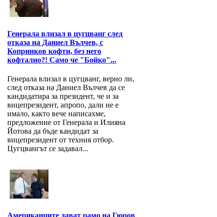
Генерала влизал в цугцванг след
отказа на Даниел Вълчев, с
Копринков кофти, без него
кофтално?! Само че "Бойко"...
Генерала влизал в цугцванг, верно ли,
след отказа на Даниел Вълчев да се
кандидатира за президент, че и за
вицепрезидент, апропо, дали не е
имало, както вече написахме,
предложение от Генерала и Илияна
Йотова да бъде кандидат за
вицепрезидент от техния отбор.
Цугцвангът се задавал...
Американците дават рамо на Гюров