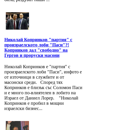
Николай Копринков "партия" с
произраелското лоби "Паси"?!
Копринков дал "свободно" на
Гергов и проруски масони
Николай Копринков е "партия" с
произраелското лоби "Паси", инфото е
от източници в службите и от
масонски среди. Според тях
Копринков е близък със Соломон Паси
и е много по-влиятелен в лобито на
Израел от Даниел Лорер. "Николай
Копринков е пробил в мощни
израелски бизнес...