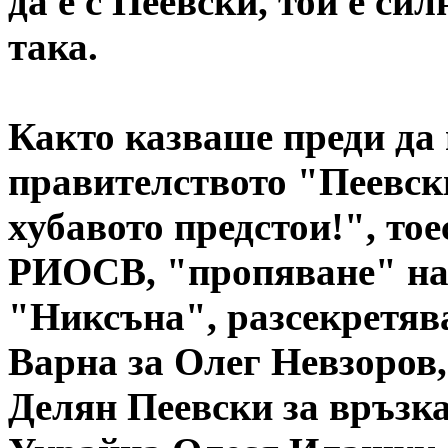
да е с Пеевски, той е сил
така.
Както казваше преди да 
правителството "Пеевск
хубавото предстои!", то
РИОСВ, "пропяване" на 
"Никсъна", разсекретяв
Варна за Олег Невзоров
Делян Пеевски за връзка