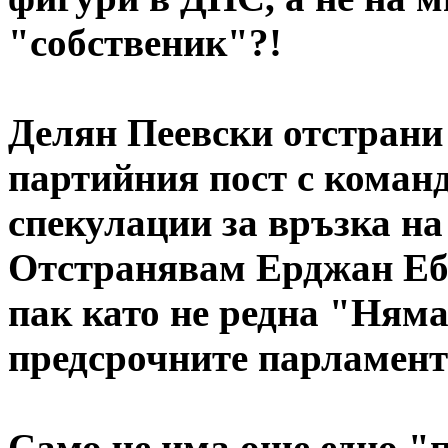
"собственик"?!
Делян Пеевски отстрани
партийния пост с коман
спекулации за връзка н
Отстранявам Ерджан Еба
пак като не редна "Няма
предсрочните парламент
Само че има още едно "