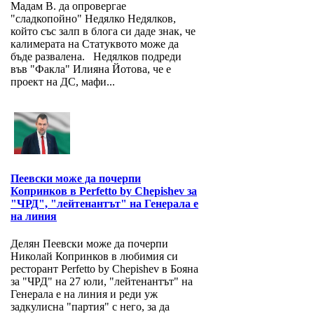
Мадам В. да опровергае
"сладкопойно" Недялко Недялков,
който със залп в блога си даде знак, че
калимерата на Статуквото може да
бъде развалена. Недялков подреди
във "Факла" Илияна Йотова, че е
проект на ДС, мафи...
Пеевски може да почерпи
Копринков в Perfetto by Chepishev за
"ЧРД", "лейтенантът" на Генерала е
на линия
Делян Пеевски може да почерпи
Николай Копринков в любимия си
ресторант Perfetto by Chepishev в Бояна
за "ЧРД" на 27 юли, "лейтенантът" на
Генерала е на линия и реди уж
задкулисна "партия" с него, за да