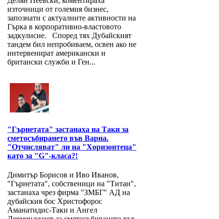
Делян Пеевски, коментираха
източници от големия бизнес,
запознати с актуалните активности на
Гърка в корпоративно-властовото
задкулисие. Според тях Дубайският
тандем бил непробиваем, освен ако не
интервенират американски и
британски служби и Ген...
"Гърнетата" застанаха на Таки за
сметосъбирането във Варна.
"Отчисляват" ли на "Хоризонтеца"
като за "G"-класа?!
Димитър Борисов и Иво Иванов,
"Гърнетата", собственици на "Титан",
застанаха чрез фирма "ЗМБГ" АД на
дубайския бос Христофорос
Аманатидис-Таки и Ангел
Дерменджиев за сметосъбирането във