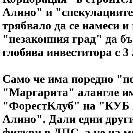
Алино" и "спекулациите"
трябвало да се намеси и
"незаконния град" да бъд
глобява инвеститора с 3 
Само че има поредно "п
"Маргарита" алангле им
"ФорестКлуб" на "КУБ 
Алино". Дали едни други
фигури в ДПС, а не на м