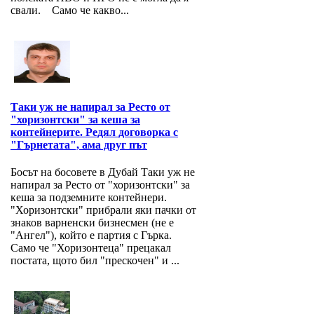
свали. Само че какво...
Таки уж не напирал за Ресто от
"хоризонтски" за кеша за
контейнерите. Редял договорка с
"Гърнетата", ама друг път
Босът на босовете в Дубай Таки уж не
напирал за Ресто от "хоризонтски" за
кеша за подземните контейнери.
"Хоризонтски" прибрали яки пачки от
знаков варненски бизнесмен (не е
"Ангел"), който е партия с Гърка.
Само че "Хоризонтеца" прецакал
постата, щото бил "прескочен" и ...