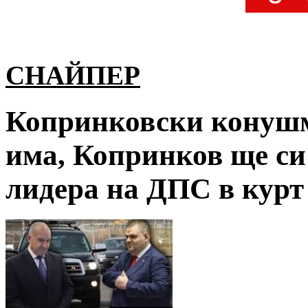
СНАЙПЕР
Копринковски конушм
има, Копринков ще си
лидера на ДПС в курт