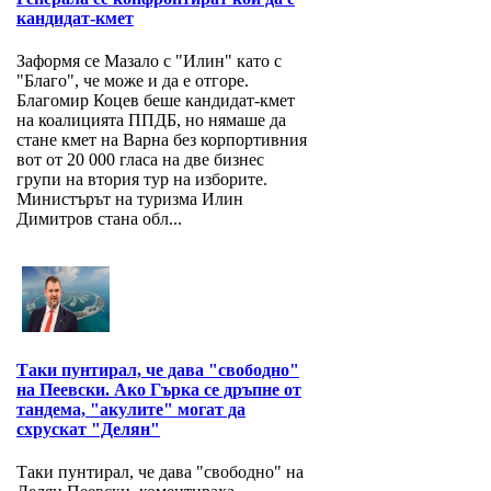
кандидат-кмет
Заформя се Мазало с "Илин" като с
"Благо", че може и да е отгоре.
Благомир Коцев беше кандидат-кмет
на коалицията ППДБ, но нямаше да
стане кмет на Варна без корпортивния
вот от 20 000 гласа на две бизнес
групи на втория тур на изборите.
Министърът на туризма Илин
Димитров стана обл...
Таки пунтирал, че дава "свободно"
на Пеевски. Ако Гърка се дръпне от
тандема, "акулите" могат да
схрускат "Делян"
Таки пунтирал, че дава "свободно" на