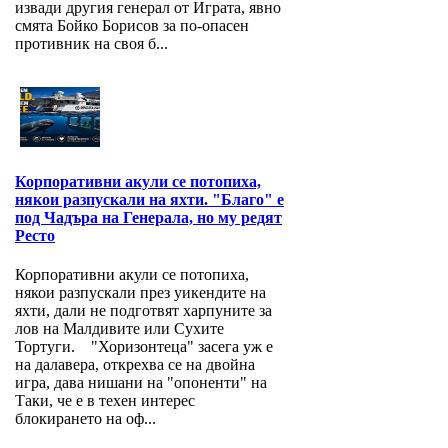
извади другия генерал от Играта, явно
смята Бойко Борисов за по-опасен
противник на своя б...
Корпоративни акули се потопиха,
някои разпускали на яхти. "Благо" е
под Чадъра на Генерала, но му редят
Ресто
Корпоративни акули се потопиха,
някои разпускали през уикендите на
яхти, дали не подготвят харпуните за
лов на Малдивите или Сухите
Тортуги. "Хоризонтеца" засега уж е
на далавера, открехва се на двойна
игра, дава нишани на "опоненти" на
Таки, че е в техен интерес
блокирането на оф...