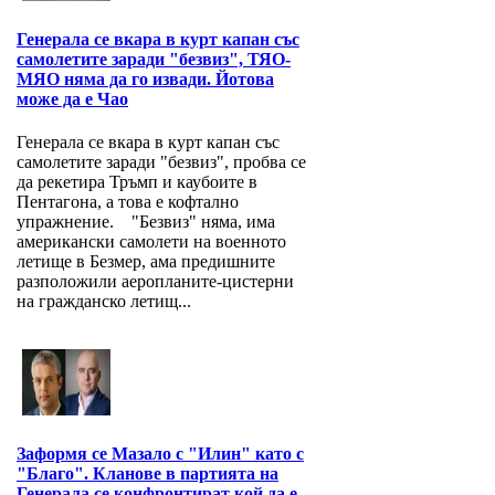
Генерала се вкара в курт капан със
самолетите заради "безвиз", ТЯО-
МЯО няма да го извади. Йотова
може да е Чао
Генерала се вкара в курт капан със
самолетите заради "безвиз", пробва се
да рекетира Тръмп и каубоите в
Пентагона, а това е кофтално
упражнение. "Безвиз" няма, има
американски самолети на военното
летище в Безмер, ама предишните
разположили аеропланите-цистерни
на гражданско летищ...
Заформя се Мазало с "Илин" като с
"Благо". Кланове в партията на
Генерала се конфронтират кой да е