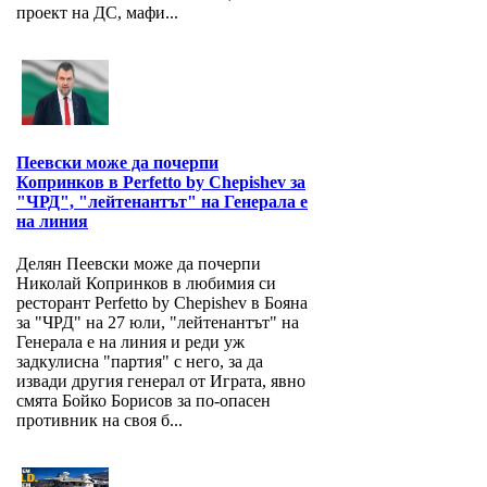
проект на ДС, мафи...
Пеевски може да почерпи
Копринков в Perfetto by Chepishev за
"ЧРД", "лейтенантът" на Генерала е
на линия
Делян Пеевски може да почерпи
Николай Копринков в любимия си
ресторант Perfetto by Chepishev в Бояна
за "ЧРД" на 27 юли, "лейтенантът" на
Генерала е на линия и реди уж
задкулисна "партия" с него, за да
извади другия генерал от Играта, явно
смята Бойко Борисов за по-опасен
противник на своя б...