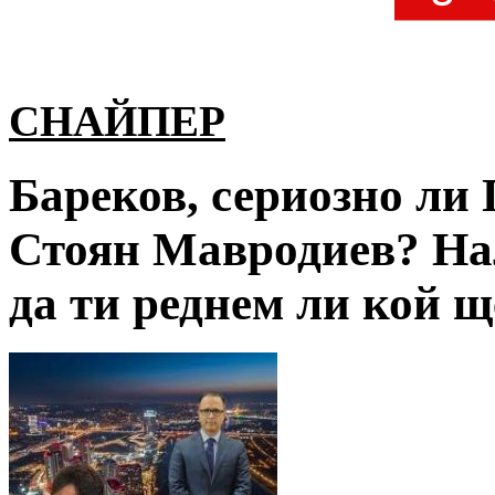
СНАЙПЕР
Бареков, сериозно ли
Стоян Мавродиев? Нал
да ти реднем ли кой щ