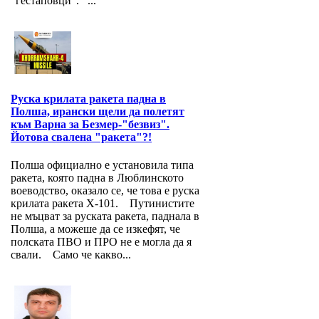
"гестаповци". ...
Руска крилата ракета падна в
Полша, ирански щели да полетят
към Варна за Безмер-"безвиз".
Йотова свалена "ракета"?!
Полша официално е установила типа
ракета, която падна в Люблинското
воеводство, оказало се, че това е руска
крилата ракета Х-101. Путинистите
не мъцват за руската ракета, паднала в
Полша, а можеше да се изкефят, че
полската ПВО и ПРО не е могла да я
свали. Само че какво...