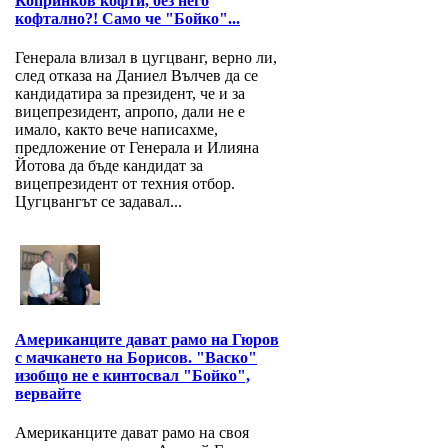
Копринков кофти, без него
кофтално?! Само че "Бойко"...
Генерала влизал в цугцванг, верно ли,
след отказа на Даниел Вълчев да се
кандидатира за президент, че и за
вицепрезидент, апропо, дали не е
имало, както вече написахме,
предложение от Генерала и Илияна
Йотова да бъде кандидат за
вицепрезидент от техния отбор.
Цугцвангът се задавал...
Американците дават рамо на Гюров
с мачкането на Борисов. "Васко"
изобщо не е кинтосвал "Бойко",
вервайте
Американците дават рамо на своя