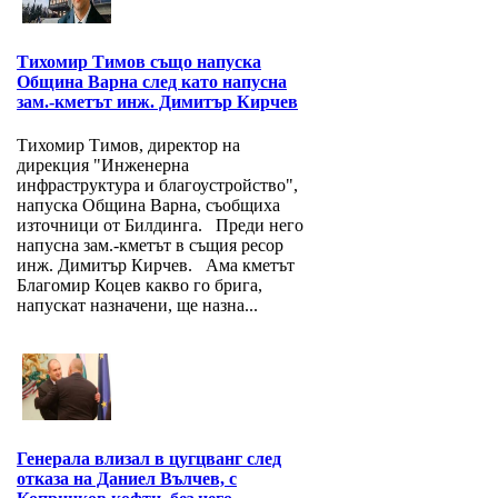
Тихомир Тимов също напуска
Община Варна след като напусна
зам.-кметът инж. Димитър Кирчев
Тихомир Тимов, директор на
дирекция "Инженерна
инфраструктура и благоустройство",
напуска Община Варна, съобщиха
източници от Билдинга. Преди него
напусна зам.-кметът в същия ресор
инж. Димитър Кирчев. Ама кметът
Благомир Коцев какво го брига,
напускат назначени, ще назна...
Генерала влизал в цугцванг след
отказа на Даниел Вълчев, с