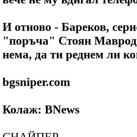
И отново - Бареков, сер
"поръча" Стоян Мавроди
нема, да ти реднем ли ко
bgsniper.com
Колаж: BNews
СНАЙПЕР