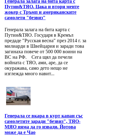
Генерала залага на бита карта с
Путин&ТЯО. Цака и втори менте
жокер с Тръмп и американските
самолети "безвиз"
Генерала залага на бита карта с
Путин&ТЯО. Государя в Кремъл
предаде "Русская весна" през 2014 г. за
милиарди в Швейцария и заради това
загинаха повече от 500 000 воини на
ВС на РФ. Сега щял да печели
войната с ТЯО, ами, аре, да се
окуражава, само дето нещо не
изглежда много навит...
Генерала се вкара в курт капан със
самолетите заради "безвиз", ТЯО-
МЯО няма да го извади. Йотова
може да е Чао