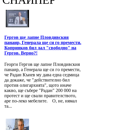
Гергов ще лапне Пловдивския
панаир, Генерала ще си го премести.
Копринков бил дал "свободно" на
Гергов. Верно?!
Георги Гергов ще лапне Пловдивския
панаир, а Генерала ще си го премести,
че Радан Кънев му дава една седмица
да докаже, че "действително бил
против олигархията", щото иначе
какво, ще събере "Радан" 200 000 на
протест и ще свали правителството,
аре по-леко мебелите. О, не, нямал
та...