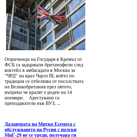
Опричници на Государя в Кремъл от
ФСБ са задържали британофили след
коктейл в амбасадата в Москва за
"ЧРД" на крал Чарлз III, който по
традиция се отбелязва от посолствата
на Великобритания през лятото,
въпреки че кралят е роден на 14
ноември. Арестувани са
преподаватели във ВУЗ, ...
Далаверата на Митко Есемеса с
обслужването на Русия с полски
МиГ-29 не се уреди, получава ги