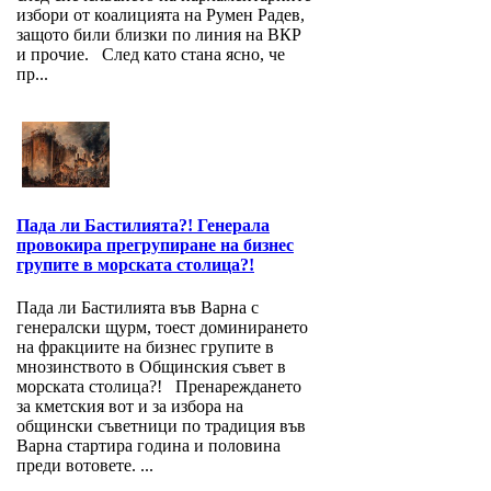
избори от коалицията на Румен Радев,
защото били близки по линия на ВКР
и прочие. След като стана ясно, че
пр...
Пада ли Бастилията?! Генерала
провокира прегрупиране на бизнес
групите в морската столица?!
Пада ли Бастилията във Варна с
генералски щурм, тоест доминирането
на фракциите на бизнес групите в
мнозинството в Общинския съвет в
морската столица?! Пренареждането
за кметския вот и за избора на
общински съветници по традиция във
Варна стартира година и половина
преди вотовете. ...