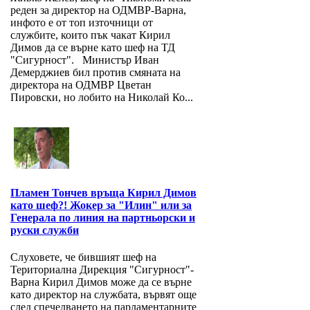
реден за директор на ОДМВР-Варна,
инфото е от топ източници от
службите, които пък чакат Кирил
Димов да се върне като шеф на ТД
"Сигурност". Министър Иван
Демерджиев бил против смяната на
директора на ОДМВР Цветан
Пировски, но лобито на Николай Ко...
Пламен Тончев връща Кирил Димов
като шеф?! Жокер за "Илин" или за
Генерала по линия на партньорски и
руски служби
Слуховете, че бившият шеф на
Териториална Дирекция "Сигурност"-
Варна Кирил Димов може да се върне
като директор на службата, вървят още
след спечелването на парламентарните