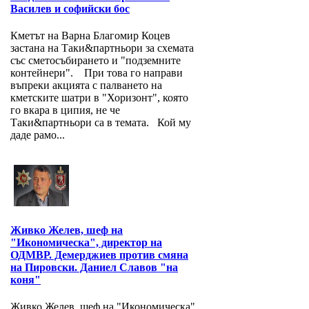
Василев и софийски бос
Кметът на Варна Благомир Коцев
застана на Таки&партньори за схемата
със сметосъбирането и "подземните
контейнери". При това го направи
въпреки акцията с палването на
кметските шатри в "Хоризонт", която
го вкара в ципия, не че
Таки&партньори са в темата. Кой му
даде рамо...
Живко Желев, шеф на
"Икономическа", директор на
ОДМВР. Демерджиев против смяна
на Пировски. Даниел Славов "на
коня"
Живко Желев, шеф на "Икономическа"