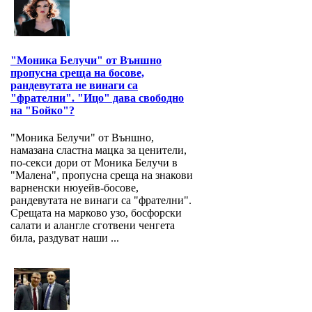
"Моника Белучи" от Външно
пропусна среща на босове,
рандевутата не винаги са
"фрателни". "Ицо" дава свободно
на "Бойко"?
"Моника Белучи" от Външно,
намазана сластна мацка за ценители,
по-секси дори от Моника Белучи в
"Малена", пропусна среща на знакови
варненски нюуейв-босове,
рандевутата не винаги са "фрателни".
Срещата на марково узо, босфорски
салати и алангле сготвени ченгета
била, раздуват наши ...