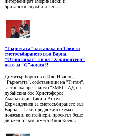
интервенират американски и
британски служби и Ген...
"Гърнетата" застанаха на Таки за
сметосъбирането във Варна.
"Отчисляват" ли на "Хоризонтеца"
като за "G"-класа?!
Димитър Борисов и Иво Иванов,
"Гърнетата", собственици на "Титан",
застанаха чрез фирма "ЗМБГ" АД на
дубайския бос Христофорос
Аманатидис-Таки и Ангел
Дерменджиев за сметосъбирането във
Варна. Таки предложил схема с
подземни контейнери, проектът беше
движен от зам.-кмета Илия Коев...