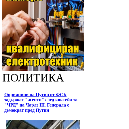
ПОЛИТИКА
Опричници на Путин от ФСБ
задържат "агенти" след коктейл за
"ЧРД" на Чарлз III. Генерала е
демократ пред Путин