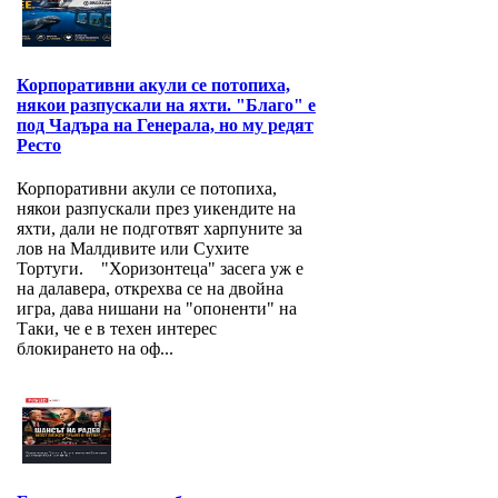
Корпоративни акули се потопиха,
някои разпускали на яхти. "Благо" е
под Чадъра на Генерала, но му редят
Ресто
Корпоративни акули се потопиха,
някои разпускали през уикендите на
яхти, дали не подготвят харпуните за
лов на Малдивите или Сухите
Тортуги. "Хоризонтеца" засега уж е
на далавера, открехва се на двойна
игра, дава нишани на "опоненти" на
Таки, че е в техен интерес
блокирането на оф...