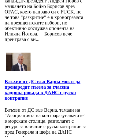
кандидат-президент Андрей Гюров с
мачкането на Бойко Борисов чрез
OFAC, което направо си е FUCK, не
че това "разкритие" е в хронограмата
на президентските избори, но
обективно обслужва опонента на
Илияна Йотова. Борисов вече
преиграва с вн...
Влъхви от ДС във Варна могат да
пренаредят пъзела за гласена
кадрова рокада в ДАНС с руско
контрапие
Влъхви от ДС във Варна, тамади на
"Асоциацията на контраразунавачите"
в морската столица, разполагат с
ресурс за влияние с руско контрапие за
пред Генерала и шефа на ДАНС