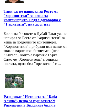
Таки уж не напирал за Ресто от
"хоризонтски" за кеша за
контейнерите. Редял договорка с
"Гърнетата", ама друг път
Босът на босовете в Дубай Таки уж не
напирал за Ресто от "хоризонтски" за
кеша за подземните контейнери.
"Хоризонтски" прибрали яки пачки от
знаков варненски бизнесмен (не е
"Ангел"), който е партия с Гърка.
Само че "Хоризонтеца" прецакал
постата, щото бил "прескочен" и ...
Разкриват "Истината за "Баба
Алино", нещо за рушветите?!
Разкешени в Билдинга били в