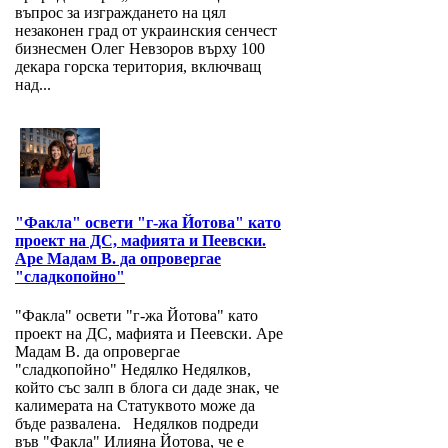
въпрос за изграждането на цял
незаконен град от украинския сенчест
бизнесмен Олег Невзоров върху 100
декара горска територия, включващ
над...
"Факла" освети "г-жа Йотова" като
проект на ДС, мафията и Пеевски.
Аре Мадам В. да опровергае
"сладкопойно"
"Факла" освети "г-жа Йотова" като
проект на ДС, мафията и Пеевски. Аре
Мадам В. да опровергае
"сладкопойно" Недялко Недялков,
който със залп в блога си даде знак, че
калимерата на Статуквото може да
бъде развалена. Недялков подреди
във "Факла" Илияна Йотова, че е