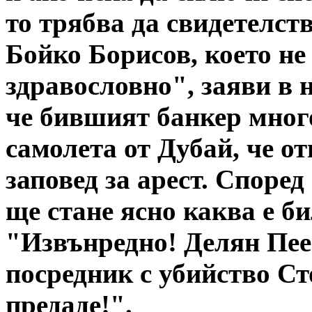
то трябва да свидетелст
Бойко Борисов, което не
здравословно", заяви в 
че бившият банкер много 
самолета от Дубай, че о
заповед за арест. Споре
ще стане ясно каква е б
"Извънредно! Делян Пее
посредник с убийство Ст
предаде!".