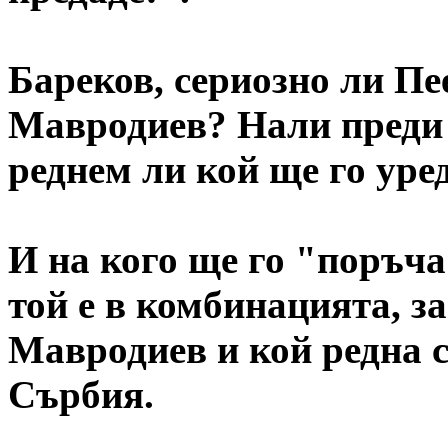
Бареков, сериозно ли П
Мавродиев? Нали преди т
реднем ли кой ще го уре
И на кого ще го "поръча
той е в комбинацията, за
Мавродиев и кой редна с
Сърбия.