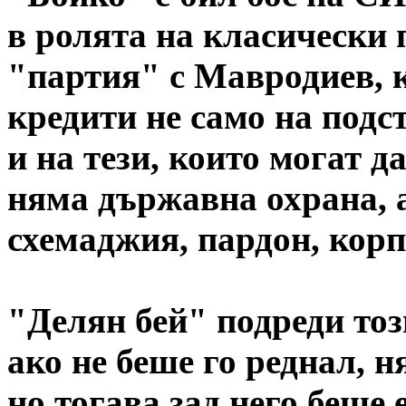
в ролята на класически 
"партия" с Мавродиев, к
кредити не само на подс
и на тези, които могат да
няма държавна охрана, 
схемаджия, пардон, корп
"Делян бей" подреди тоз
ако не беше го реднал, 
но тогава зад него беше е