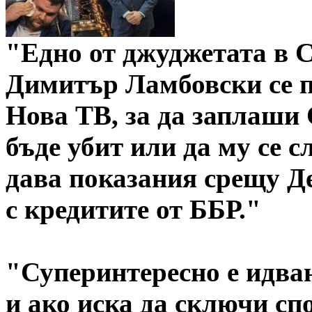
"Едно от джуджетата в С
Димитър Ламбовски се п
Нова ТВ, за да заплаши 
бъде убит или да му се с
дава показания срещу Де
с кредитите от ББР."
"Суперинтересно е идва
и ако иска да сключи сп