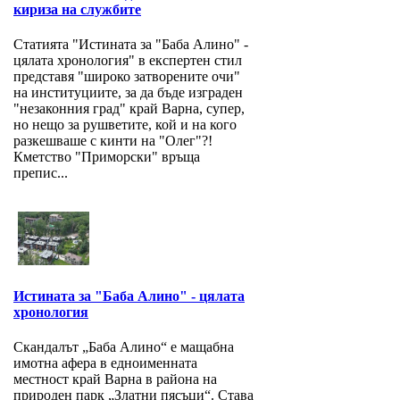
кириза на службите
Статията "Истината за "Баба Алино" -
цялата хронология" в експертен стил
представя "широко затворените очи"
на институциите, за да бъде изграден
"незаконния град" край Варна, супер,
но нещо за рушветите, кой и на кого
разкешваше с кинти на "Олег"?!
Кметство "Приморски" връща
препис...
Истината за "Баба Алино" - цялата
хронология
Скандалът „Баба Алино“ е мащабна
имотна афера в едноименната
местност край Варна в района на
природен парк „Златни пясъци“. Става