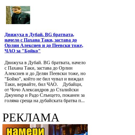
Движуха в Дубай. BG братвата,
начело с Пахана Таки, застава до
Орлин Алексиев и до Пеевски тоже,
ЧАО за "Бойко"
Движуха в Дубай. BG братвата, начело
с Пахана Таки, застава до Орлин
Алексиев и до Делян Пеевски тоже, но
"Бойко", който не бил чувал и виждал
Таки, вервайте, бил ЧАО. Дубайци,
от Чочо Александров до Сталийски
Джуниър и Радо Слънцето, поканен за
голяма среща на дубайската братва п...
РЕКЛАМА