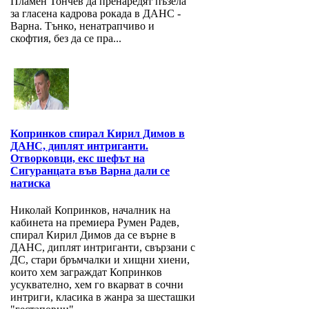
Пламен Тончев да пренаредят пъзела
за гласена кадрова рокада в ДАНС -
Варна. Тънко, ненатрапчиво и
скофтия, без да се пра...
Копринков спирал Кирил Димов в
ДАНС, диплят интриганти.
Отворковци, екс шефът на
Сигуранцата във Варна дали се
натиска
Николай Копринков, началник на
кабинета на премиера Румен Радев,
спирал Кирил Димов да се върне в
ДАНС, диплят интриганти, свързани с
ДС, стари бръмчалки и хищни хиени,
които хем заграждат Копринков
усуквателно, хем го вкарват в сочни
интриги, класика в жанра за шесташки