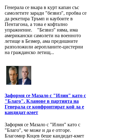
Генерала се вкара в курт капан със
самолетите заради "безвиз", пробва се
да рекетира Тръмп и каубоите в
Пентагона, а това е кофтално
упражнение. "Безвиз" няма, има
американски самолети на военното
летище в Безмер, ама предишните
разположили аеропланите-цистерни
на гражданско летищ...
Заформя се Мазало с "Илин" като с
"Благо". Кланове в партията на
Генерала се конфронтират кой да е
кандидат-кмет
Заформя се Мазало с "Илин" като с
"Благо", че може и да е отгоре.
Благомир Коцев беше кандидат-кмет