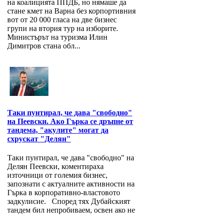
на коалицията ППДБ, но нямаше да
стане кмет на Варна без корпортивния
вот от 20 000 гласа на две бизнес
групи на втория тур на изборите.
Министърът на туризма Илин
Димитров стана обл...
Таки пунтирал, че дава "свободно"
на Пеевски. Ако Гърка се дръпне от
тандема, "акулите" могат да
схрускат "Делян"
Таки пунтирал, че дава "свободно" на
Делян Пеевски, коментираха
източници от големия бизнес,
запознати с актуалните активности на
Гърка в корпоративно-властовото
задкулисие. Според тях Дубайският
тандем бил непробиваем, освен ако не