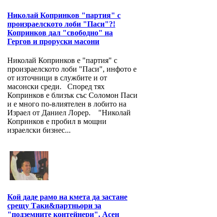
Николай Копринков "партия" с
произраелското лоби "Паси"?!
Копринков дал "свободно" на
Гергов и проруски масони
Николай Копринков е "партия" с
произраелското лоби "Паси", инфото е
от източници в службите и от
масонски среди. Според тях
Копринков е близък със Соломон Паси
и е много по-влиятелен в лобито на
Израел от Даниел Лорер. "Николай
Копринков е пробил в мощни
израелски бизнес...
Кой даде рамо на кмета да застане
срещу Таки&партньори за
"подземните контейнери". Асен