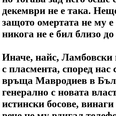
декември не е така. Нещо
защото омертата не му е
никога не е бил близо до
Иначе, найс, Ламбовски 
с пласмента, според нас 
връща Мавродиев в Бълг
генерално с новата власт
истински босове, винаги 
вече не му вдигал телеф