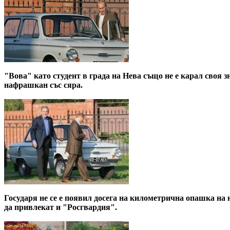
"Вова" като студент в града на Нева също не е карал своя з
нафрашкан със сяра.
Государя не се е появил досега на километрична опашка на
да привлекат и "Росгвардия".