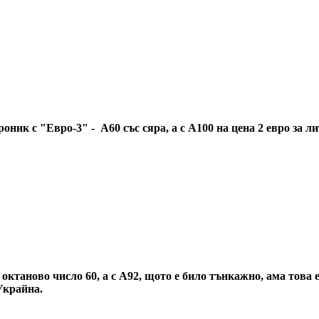
оник с "Евро-3" - А60 със сяра, а с А100 на цена 2 евро за л
 октаново число 60, а с А92, щото е било тънкажно, ама тов
 Украйна.