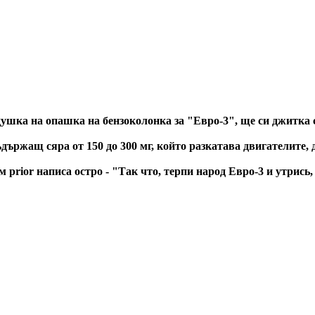
душка на опашка на бензоколонка за "Евро-3", ще си джитка с
ъдържащ сяра от 150 до 300 мг, който разкатава двигателите, 
rior написа остро - "Так что, терпи народ Евро-3 и утрись, 