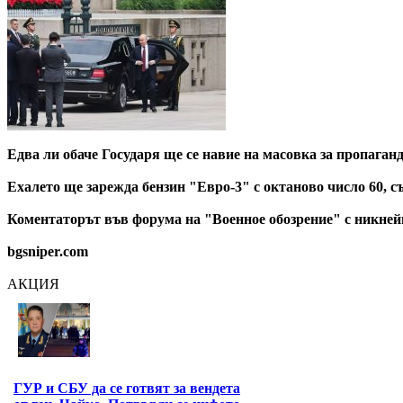
Едва ли обаче Государя ще се навие на масовка за пропаган
Ехалето ще зарежда бензин "Евро-3" с октаново число 60, с
Коментаторът във форума на "Военное обозрение" с никнейм p
bgsniper.com
АКЦИЯ
ГУР и СБУ да се готвят за вендета