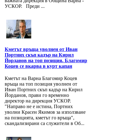
важната дирекция в Община Варна -
УСКОР. Преди ...
Кметът връща уволнен от Иван
Портних скъп кадър на Кирил
Йорданов на топ позиция. Благомир
Коцев се вкарва в курт капан
Кметът на Варна Благомир Коцев
връща на топ позиция уволнен от
Иван Портних скъп кадър на Кирил
Йорданов, прави го временно
директор на дирекция УСКОР.
"Направо не е истина, Портних
уволни Красен Якимов за използване
на позицията, кметът го връща",
скандализирани са служители в Об...