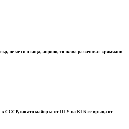
итър, не че го плаща, апропо, толкова разкешват кримчани
а е в СССР, когато майорът от ПГУ на КГБ се връща от