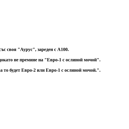
ъс своя "Аурус", зареден с А100.
докато не премине на "Евро-1 с ослиной мочой".
а то будет Евро-2 или Евро-1 с ослиной мочой.".