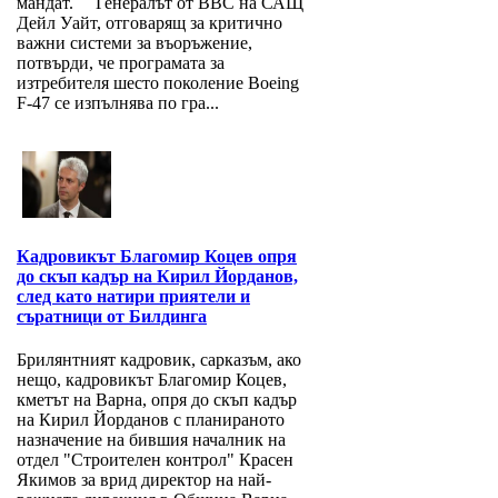
мандат. Генералът от ВВС на САЩ
Дейл Уайт, отговарящ за критично
важни системи за въоръжение,
потвърди, че програмата за
изтребителя шесто поколение Boeing
F-47 се изпълнява по гра...
Кадровикът Благомир Коцев опря
до скъп кадър на Кирил Йорданов,
след като натири приятели и
съратници от Билдинга
Брилянтният кадровик, сарказъм, ако
нещо, кадровикът Благомир Коцев,
кметът на Варна, опря до скъп кадър
на Кирил Йорданов с планираното
назначение на бившия началник на
отдел "Строителен контрол" Красен
Якимов за врид директор на най-