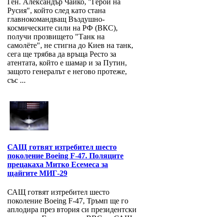
Ген. Александър Чайко, "Герой на
Русия", който след като стана
главнокомандващ Въздушно-
космическите сили на РФ (ВКС),
получи прозвището "Танк на
самолёте", не стигна до Киев на танк,
сега ще трябва да връща Ресто за
атентата, който е шамар и за Путин,
защото генералът е негово протеже,
със ...
САЩ готвят изтребител шесто
поколение Boeing F-47. Поляците
прецакаха Митко Есемеса за
щайгите МИГ-29
САЩ готвят изтребител шесто
поколение Boeing F-47, Тръмп ще го
аплодира през втория си президентски