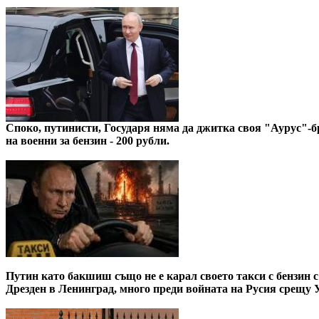
Споко, путинисти, Государя няма да джитка своя "Аурус"-бр
на военни за бензин - 200 рубли.
Путин като бакшиш също не е карал своето такси с бензин с
Дрезден в Ленинград, много преди войната на Русия срещу