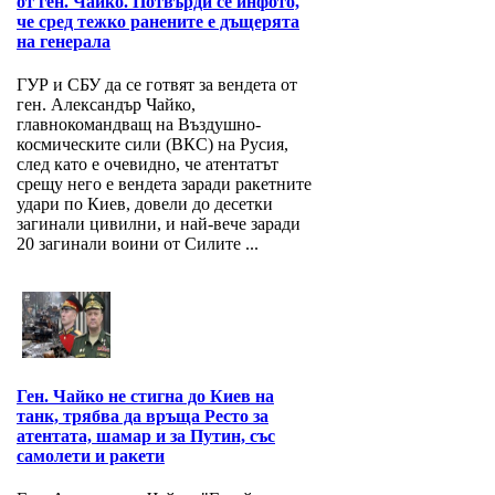
от ген. Чайко. Потвърди се инфото,
че сред тежко ранените е дъщерята
на генерала
ГУР и СБУ да се готвят за вендета от
ген. Александър Чайко,
главнокомандващ на Въздушно-
космическите сили (ВКС) на Русия,
след като е очевидно, че атентатът
срещу него е вендета заради ракетните
удари по Киев, довели до десетки
загинали цивилни, и най-вече заради
20 загинали воини от Силите ...
Ген. Чайко не стигна до Киев на
танк, трябва да връща Ресто за
атентата, шамар и за Путин, със
самолети и ракети