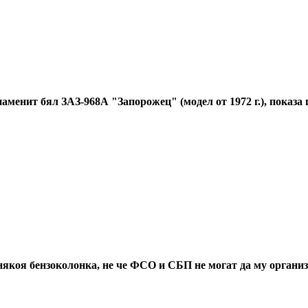
наменит бял ЗАЗ-968А "Запорожец" (модел от 1972 г.), показа 
 някоя бензоколонка, не че ФСО и СБП не могат да му органи